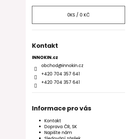
0
KS /
0 KČ
Kontakt
INNOKIN.cz
obchod
@
innokin.cz
+420 704 357 641
+420 704 357 641
Informace pro vás
Kontakt
Doprava ČR, SK
Napište nám
Sledování zásilek