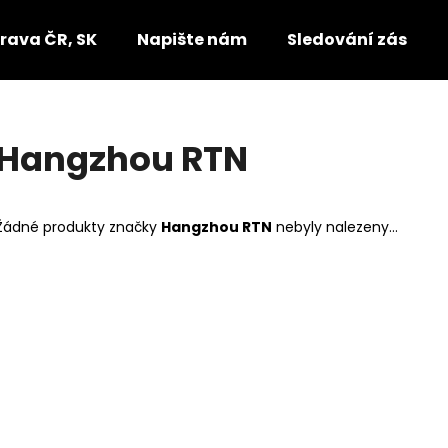
rava ČR, SK
Napište nám
Sledování zásilek
Co potřebujete najít?
Hangzhou RTN
HLEDAT
Žádné produkty značky
Hangzhou RTN
nebyly nalezeny...
Doporučujeme