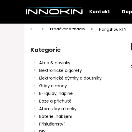
K
Přejít
na
o
Kontakt
Dop
obsah
Zpět
Zpět
š
do
do
í
Domů
Prodávané značky
Hangzhou RTN
k
obchodu
obchodu
P
o
Kategorie
Přeskočit
s
kategorie
t
Akce & novinky
r
Elektronické cigarety
a
Elektronické dýmky a doutníky
n
Gripy a mody
n
E-liquidy, náplně
í
Báze a příchutě
p
Atomizéry a tanky
a
Baterie, nabíjení
n
Příslušenství
e
DIY