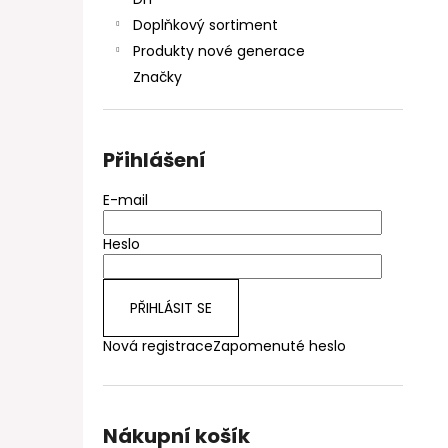
DEKANG DESERT SHIP 10ML 11MG
l
Doplňkový sortiment
154 Kč
Původně:
195 Kč
Produkty nové generace
Značky
Přihlášení
E-mail
Heslo
PŘIHLÁSIT SE
Nová registrace
Zapomenuté heslo
Nákupní košík