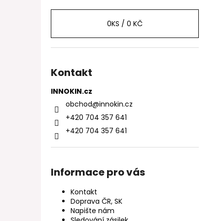
0
KS /
0 KČ
Kontakt
INNOKIN.cz
obchod
@
innokin.cz
+420 704 357 641
+420 704 357 641
Informace pro vás
Kontakt
Doprava ČR, SK
Napište nám
Sledování zásilek