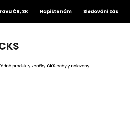
rava ČR, SK
Napište nám
Sledování zásilek
Co potřebujete najít?
CKS
HLEDAT
Žádné produkty značky
CKS
nebyly nalezeny...
Doporučujeme