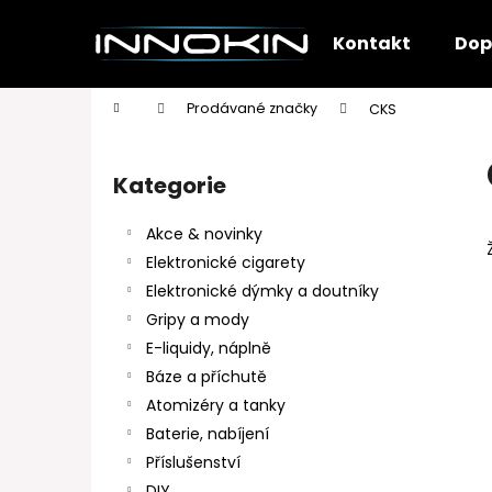
K
Přejít
na
o
Kontakt
Dop
obsah
Zpět
Zpět
š
do
do
í
Domů
Prodávané značky
CKS
k
obchodu
obchodu
P
o
Kategorie
Přeskočit
s
kategorie
t
Akce & novinky
r
Elektronické cigarety
a
Elektronické dýmky a doutníky
n
Gripy a mody
n
E-liquidy, náplně
í
Báze a příchutě
p
Atomizéry a tanky
a
Baterie, nabíjení
n
Příslušenství
e
DIY