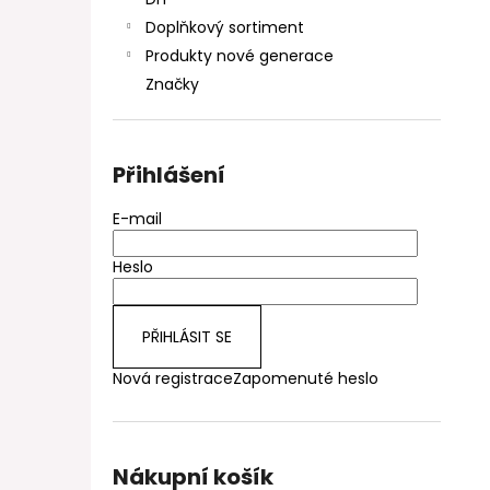
DEKANG DESERT SHIP 10ML 11MG
l
Doplňkový sortiment
154 Kč
Původně:
195 Kč
Produkty nové generace
Značky
Přihlášení
E-mail
Heslo
PŘIHLÁSIT SE
Nová registrace
Zapomenuté heslo
Nákupní košík