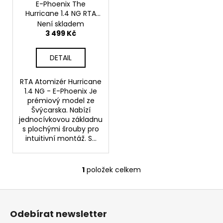
o
E-Phoenix The
t
a
Hurricane 1.4 NG RTA
d
ů
j
RTA Atomizér
Není skladem
u
3 499 Kč
í
k
t
t
DETAIL
?
ů
RTA Atomizér Hurricane
1.4 NG - E-Phoenix Je
prémiový model ze
Švýcarska. Nabízí
HLEDAT
jednocívkovou základnu
s plochými šrouby pro
intuitivní montáž. S...
D
o
1
položek celkem
O
p
v
o
Z
l
r
á
á
u
Odebírat newsletter
d
p