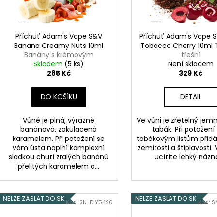
DEKANG DESERT SHIP 10ML 6MG
OXVA XLIM TOP 
d
r
1,2OHM 2ML
155 Kč
u
o
Původně:
195 Kč
79 Kč
k
d
Příchuť Adam's Vape S&V
Příchuť Adam's Vape S
t
Banana Creamy Nuts 10ml
Tobacco Cherry 10ml
u
Banány s krémovým
třešní
ů
k
karamelem a ořechy
Skladem
(5 ks)
Není skladem
t
285 Kč
329 Kč
ů
DO KOŠÍKU
DETAIL
Vůně je plná, výrazně
Ve vůni je zřetelný jem
banánová, zakulacená
tabák. Při potažení 
karamelem. Při potažení se
tabákovým listům přid
vám ústa naplní komplexní
zemitosti a štiplavosti.
sladkou chutí zralých banánů
ucítíte lehký názna
přelitých karamelem a...
NELZE ZASLAT DO SK
NELZE ZASLAT DO SK
Kód:
SN-DIY5426
Kód:
S