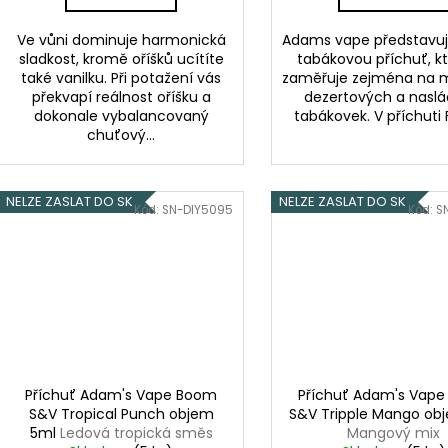
Ve vůni dominuje harmonická
Adams vape představu
sladkost, kromě oříšků ucítíte
tabákovou příchuť, kt
také vanilku. Při potažení vás
zaměřuje zejména na m
překvapí reálnost oříšku a
dezertových a naslá
dokonale vybalancovaný
tabákovek. V příchuti F
chuťový...
NELZE ZASLAT DO SK
NELZE ZASLAT DO SK
Kód:
SN-DIY5095
Kód:
S
Příchuť Adam's Vape Boom
Příchuť Adam's Vap
S&V Tropical Punch objem
S&V Tripple Mango ob
5ml
Ledová tropická směs
Mangový mix