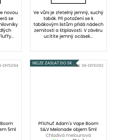
je novou
Ve vůni je zřetelný jemný, suchý
erá se
tabák. Při potažení se k
ilovníky
tabákovým listům přidá nádech
dlých
zemitosti a štiplavosti. V závěru
luffy...
ucítíte jemný ocásek...
NELZE ZASLAT DO SK
N-DIY5094
Kód:
SN-DIY5092
e Boom
Příchuť Adam's Vape Boom
jem 5ml
S&V Melonade objem 5ml
Chladivá melounová