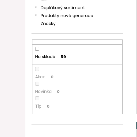
DEKANG DESERT SHIP 10ML 11MG
l
Doplňkový sortiment
154 Kč
Původně:
195 Kč
Produkty nové generace
Značky
Na skladě
59
Akce
0
Novinka
0
Tip
0