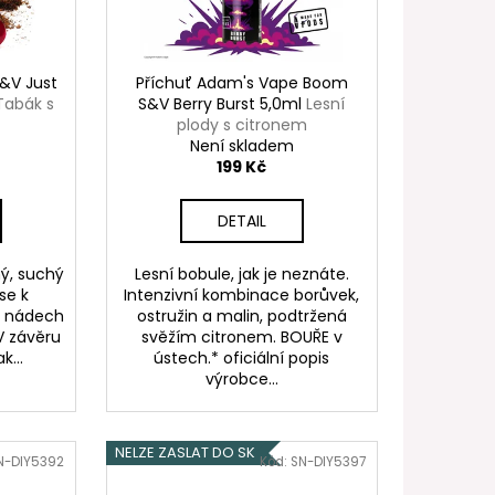
FILL SS POD CARTRIDGE
&V Just
Příchuť Adam's Vape Boom
Tabák s
S&V Berry Burst 5,0ml
Lesní
plody s citronem
Není skladem
199 Kč
DETAIL
ný, suchý
Lesní bobule, jak je neznáte.
se k
Intenzivní kombinace borůvek,
á nádech
ostružin a malin, podtržená
 V závěru
svěžím citronem. BOUŘE v
k...
ústech.* oficiální popis
výrobce...
NELZE ZASLAT DO SK
N-DIY5392
Kód:
SN-DIY5397