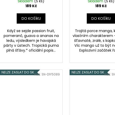
Skladem
(5 ks)
Skladem
(5 ks)
189 Kč
189 Kč
DO KOŠÍKU
DO KOŠÍKU
Když se sejde passion fruit,
Trojitá porce manga, 
pomeranč, guava a ananas na
vlastním charakterem –
ledu, výsledkem je havajská
šťavnaté, zralé, s kapk
párty v ústech. Tropická puma
Víc mango už to být 
plná šťávy.* oficiální popis...
Explozivní začátek řa
NELZE ZASLAT DO SK
NELZE ZASLAT DO SK
Kód:
SN-DIY5089
Kód:
S