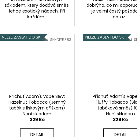
základem, který dodává směsi
dobrýho, co mi doporuč
lehce exotický nádech. Při
je velmi častý požad
každém...
dotaz...
NELZE ZASLAT DO SK
NELZE ZASLAT DO SK
Kód:
SN-DIY5383
Kód:
S
Příchuť Adam's Vape S&V:
Příchuť Adam's Vape
Hazelnut Tobacco (Jemný
Fluffy Tobacco (Sl
tabák s lískovým oříškem)
tabáková směs) 1
Není skladem
10ml
Není skladem
329 Kč
329 Kč
DETAIL
DETAIL