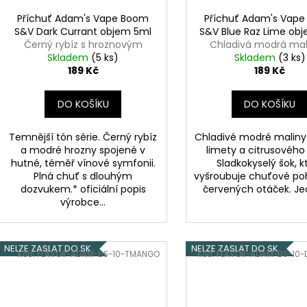
Příchuť Adam's Vape Boom
Příchuť Adam's Vap
S&V Dark Currant objem 5ml
S&V Blue Raz Lime ob
Černý rybíz s hroznovým
Chladivá modrá mal
Skladem
vínem
(5 ks)
Skladem
citrusy
(3 ks)
189 Kč
189 Kč
DO KOŠÍKU
DO KOŠÍKU
Temnější tón série. Černý rybíz
Chladivé modré maliny 
a modré hrozny spojené v
limety a citrusového
hutné, téměř vínové symfonii.
Sladkokyselý šok, k
Plná chuť s dlouhým
vyšroubuje chuťové po
dozvukem.* oficiální popis
červených otáček. Jed
výrobce...
NELZE ZASLAT DO SK
NELZE ZASLAT DO SK
Kód:
FLAVOR-ADAM-BS-10-TMANGO
Kód:
FLAVOR-ADAM-BS-10-