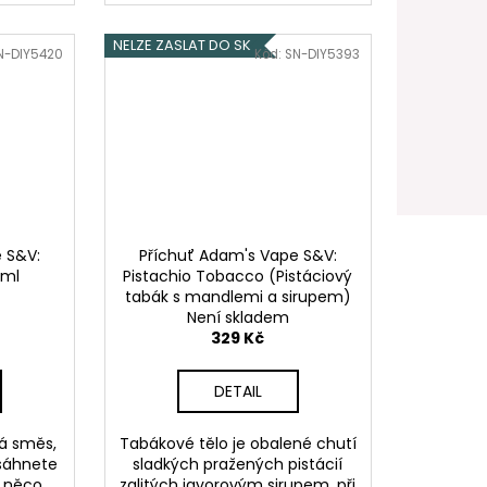
NELZE ZASLAT DO SK
N-DIY5420
Kód:
SN-DIY5393
 S&V:
Příchuť Adam's Vape S&V:
0ml
Pistachio Tobacco (Pistáciový
tabák s mandlemi a sirupem)
Není skladem
10ml
329 Kč
DETAIL
á směs,
Tabákové tělo je obalené chutí
sáhnete
sladkých pražených pistácií
a něco
zalitých javorovým sirupem, při