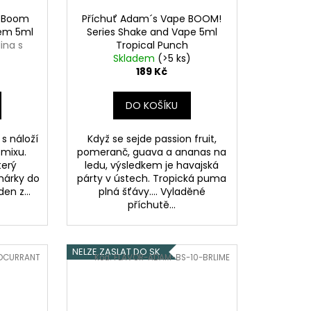
e Boom
Příchuť Adam´s Vape BOOM!
jem 5ml
Series Shake and Vape 5ml
ina s
Tropical Punch
Skladem
(>5 ks)
189 Kč
DO KOŠÍKU
s náloží
Když se sejde passion fruit,
 mixu.
pomeranč, guava a ananas na
terý
ledu, výsledkem je havajská
hárky do
párty v ústech. Tropická puma
en z...
plná šťávy.... Vyladěné
příchutě...
NELZE ZASLAT DO SK
DCURRANT
Kód:
FLAVOR-ADAM-BS-10-BRLIME