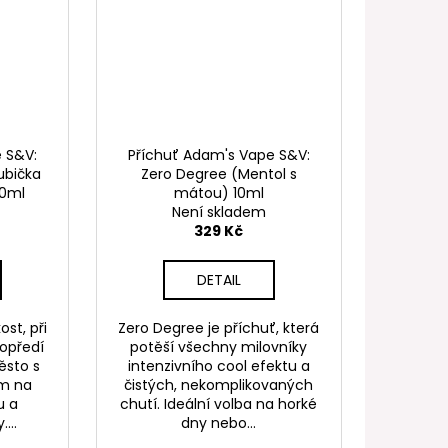
 S&V:
Příchuť Adam's Vape S&V:
ubička
Zero Degree (Mentol s
10ml
mátou) 10ml
Není skladem
329 Kč
DETAIL
ost, při
Zero Degree je příchuť, která
opředí
potěší všechny milovníky
ěsto s
intenzivního cool efektu a
m na
čistých, nekomplikovaných
u a
chutí. Ideální volba na horké
...
dny nebo...