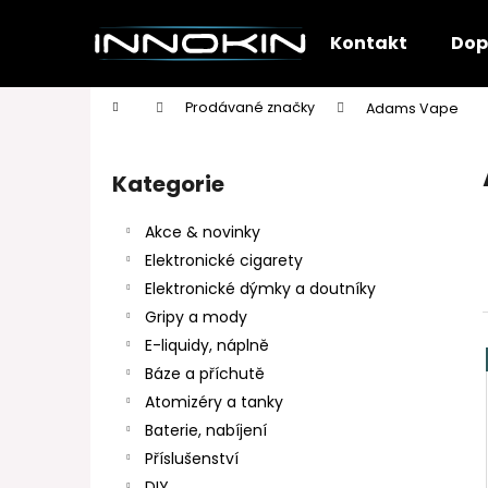
K
Přejít
na
o
Kontakt
Dop
obsah
Zpět
Zpět
š
do
do
í
Domů
Prodávané značky
Adams Vape
k
obchodu
obchodu
P
o
Kategorie
Přeskočit
s
kategorie
t
Akce & novinky
r
Elektronické cigarety
a
Elektronické dýmky a doutníky
n
Gripy a mody
n
E-liquidy, náplně
í
Báze a příchutě
p
Atomizéry a tanky
a
Baterie, nabíjení
n
Příslušenství
e
DIY