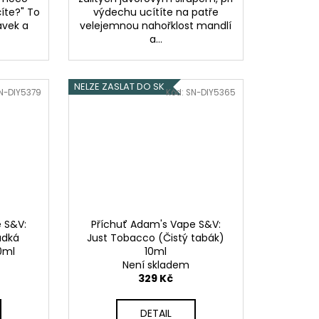
íte?" To
výdechu ucítíte na patře
avek a
velejemnou nahořklost mandlí
a...
NELZE ZASLAT DO SK
N-DIY5379
Kód:
SN-DIY5365
 S&V:
Příchuť Adam's Vape S&V:
adká
Just Tobacco (Čistý tabák)
0ml
10ml
Není skladem
329 Kč
DETAIL