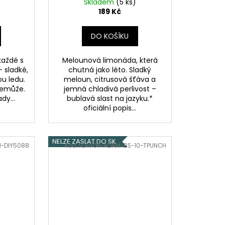
Skladem
limonáda
(5 ks)
189 Kč
DO KOŠÍKU
každé s
Melounová limonáda, která
 sladké,
chutná jako léto. Sladký
ou ledu.
meloun, citrusová šťáva a
nemůže.
jemná chladivá perlivost –
dy...
bublavá slast na jazyku.*
oficiální popis...
NELZE ZASLAT DO SK
N-DIY5088
Kód:
FLAVOR-ADAM-BS-10-TPUNCH