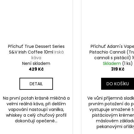
Příchuť True Dessert Series
Příchuť Adam's Vape
S&V Irish Coffee 10ml
Irská
Pistachio Cannoli (Tr
káva
cannoli s pistácií) 
Není skladem
Skladem
(1 ks)
429 Kč
319 Kč
DETAIL
DO KOŠÍKU
Na první potah krásně mléčná a
Ve vůni příjemná sladk
velmi reálná káva, při delším
prvním potažení do p
vapování nastoupí vanilka,
vystupuje smažené t
whiskey a celý chuťový profil
pistáciovým kréme
dokončují opečené...
máslovém základ
pekanovými oříšky.