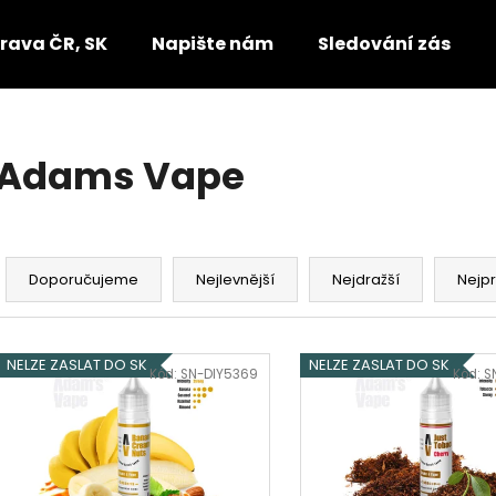
rava ČR, SK
Napište nám
Sledování zásilek
Co potřebujete najít?
Adams Vape
HLEDAT
Ř
a
Doporučujeme
Nejlevnější
Nejdražší
Nejp
Doporučujeme
z
e
V
n
NELZE ZASLAT DO SK
NELZE ZASLAT DO SK
ý
Kód:
SN-DIY5369
Kód:
S
í
p
p
i
r
s
o
p