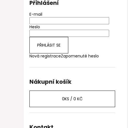
Přihlášení
E-mail
Heslo
PŘIHLÁSIT SE
Nová registrace
Zapomenuté heslo
Nákupní košík
0
KS /
0 KČ
Kontakt