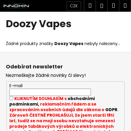
K
Přejít
Hledat
Náku
M
Přihlášen
CZK
na
o
obsah
Zpět
Zpět
košík
š
Doozy Vapes
í
C
k
o
Žádné produkty značky
Doozy Vapes
nebyly nalezeny...
p
o
Z
t
á
Odebírat newsletter
ř
p
Nezmeškejte žádné novinky či slevy!
e
a
b
t
E-mail
u
í
KLIKNUTÍM SOUHLASÍM s
obchodními
j
podmínkami,
reklamačním řádem a se
e
zpracováním osobních údajů dle zákona o
GDPR
.
t
Zároveň ČESTNĚ PROHLAŠUJI, že jsem starší 18ti
let, tudíž se na moji osobu nevztahuje omezení
e
prodeje tabákových výrobků a elektronických
n