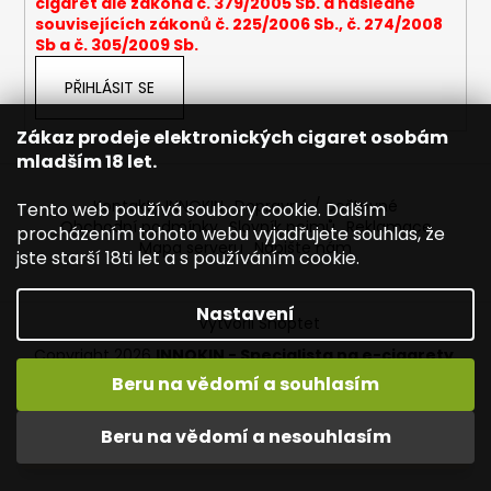
cigaret dle zákona č. 379/2005 Sb. a následně
a
souvisejících zákonů č. 225/2006 Sb., č. 274/2008
Sb a č. 305/2009 Sb.
j
í
PŘIHLÁSIT SE
t
?
Zákaz prodeje elektronických cigaret osobám
mladším 18 let.
Kontakty INNOKIN
Dopravné / poštovné
Tento web používá soubory cookie. Dalším
Obchodní podmínky
Slovník pojmů
Reklamace
procházením tohoto webu vyjadřujete souhlas, že
Mapa serveru
Napište nám
HLEDAT
jste starší 18ti let a s používáním cookie.
Nastavení
Vytvořil Shoptet
D
Copyright 2026
INNOKIN - Specialista na e-cigarety
.
o
Všechna práva vyhrazena.
Upravit nastavení cookies
Beru na vědomí a souhlasím
p
Vítejte ve světě INNOKIN. Nabízíme Vám to nejlepší ze světa
o
vapingu. DORUČENÍ ZDARMA nad 1000,- kč / 50 EURO!
Beru na vědomí a nesouhlasím
r
DÁREKZDARMA nad 1500,- kč.
u