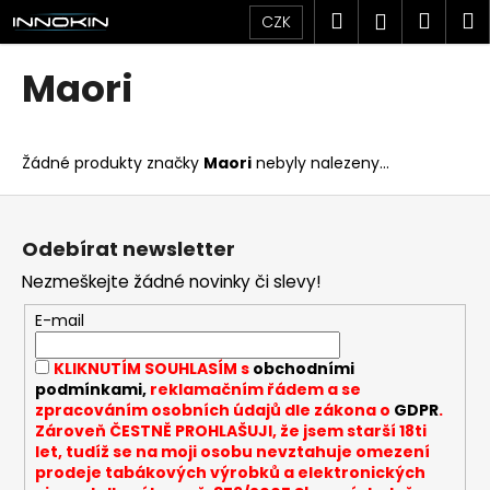
K
Přejít
Hledat
Náku
M
Přihlášen
CZK
na
o
obsah
Zpět
Zpět
košík
š
Maori
í
C
k
o
Žádné produkty značky
Maori
nebyly nalezeny...
p
o
Z
t
á
Odebírat newsletter
ř
p
Nezmeškejte žádné novinky či slevy!
e
a
b
t
E-mail
u
í
KLIKNUTÍM SOUHLASÍM s
obchodními
j
podmínkami,
reklamačním řádem a se
e
zpracováním osobních údajů dle zákona o
GDPR
.
t
Zároveň ČESTNĚ PROHLAŠUJI, že jsem starší 18ti
let, tudíž se na moji osobu nevztahuje omezení
e
prodeje tabákových výrobků a elektronických
n