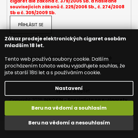
cigaret dle zákona č. 379/2005 Sb. a následně
a
souvisejících zákonů č. 225/2006 Sb., č. 274/2008
Sb a č. 305/2009 Sb.
j
í
PŘIHLÁSIT SE
t
?
Zákaz prodeje elektronických cigaret osobám
mladším 18 let.
Kontakty INNOKIN
Dopravné / poštovné
Tento web používá soubory cookie. Dalším
Obchodní podmínky
Slovník pojmů
Reklamace
procházením tohoto webu vyjadřujete souhlas, že
Mapa serveru
Napište nám
HLEDAT
jste starší 18ti let a s používáním cookie.
Nastavení
Vytvořil Shoptet
D
Copyright 2026
INNOKIN - Specialista na e-cigarety
.
o
Všechna práva vyhrazena.
Upravit nastavení cookies
Beru na vědomí a souhlasím
p
Vítejte ve světě INNOKIN. Nabízíme Vám to nejlepší ze světa
o
vapingu. DORUČENÍ ZDARMA nad 1000,- kč / 50 EURO!
Beru na vědomí a nesouhlasím
r
DÁREKZDARMA nad 1500,- kč.
u