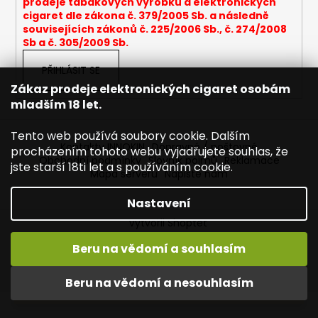
prodeje tabákových výrobků a elektronických
a
cigaret dle zákona č. 379/2005 Sb. a následně
souvisejících zákonů č. 225/2006 Sb., č. 274/2008
j
Sb a č. 305/2009 Sb.
í
t
PŘIHLÁSIT SE
?
Zákaz prodeje elektronických cigaret osobám
mladším 18 let.
Tento web používá soubory cookie. Dalším
Kontakty INNOKIN
Dopravné / poštovné
procházením tohoto webu vyjadřujete souhlas, že
Obchodní podmínky
Slovník pojmů
Reklamace
HLEDAT
jste starší 18ti let a s používáním cookie.
Mapa serveru
Napište nám
Nastavení
Vytvořil Shoptet
D
o
Copyright 2026
INNOKIN - Specialista na e-cigarety
.
Beru na vědomí a souhlasím
p
Všechna práva vyhrazena.
Upravit nastavení cookies
Vítejte ve světě INNOKIN. Nabízíme Vám to nejlepší ze světa
o
vapingu. DORUČENÍ ZDARMA nad 1000,- kč / 50 EURO!
Beru na vědomí a nesouhlasím
r
DÁREKZDARMA nad 1500,- kč.
u