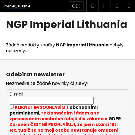
K
Přejít
Hledat
Náku
M
Přihlášen
CZK
na
o
obsah
Zpět
Zpět
košík
š
NGP Imperial Lithuania
í
C
k
o
Žádné produkty značky
NGP Imperial Lithuania
nebyly
p
nalezeny...
o
Z
t
á
ř
Odebírat newsletter
p
e
Nezmeškejte žádné novinky či slevy!
a
b
t
u
E-mail
í
j
KLIKNUTÍM SOUHLASÍM s
obchodními
e
podmínkami,
reklamačním řádem a se
t
zpracováním osobních údajů dle zákona o
GDPR
.
Zároveň ČESTNĚ PROHLAŠUJI, že jsem starší 18ti
e
let, tudíž se na moji osobu nevztahuje omezení
n