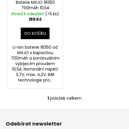
o
Baterie MXJO 18350
t
a
700mAh 10,5A
d
ů
j
Ihned k odeslání
(>5 ks)
u
159 Kč
í
k
t
t
DO KOŠÍKU
?
ů
Li-ion baterie 18350 od
MXJO s kapacitou
700mAh a kontinuálním
vybíjecím proudem
HLEDAT
10,5A. Nominální napětí
3,7V, max. 4,2V. IMR
technologie pro...
D
o
1
položek celkem
O
p
v
o
Z
l
r
á
á
u
Odebírat newsletter
d
p