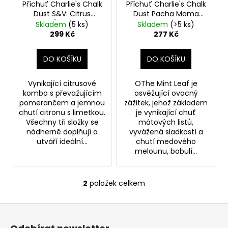
o
Příchuť Charlie's Chalk
Příchuť Charlie's Chalk
t
a
Dust S&V: Citrus
Dust Pacha Mama
d
ů
j
Medley (Pomeranč a
S&V 10ml The Mint
Skladem
(5 ks)
Skladem
(>5 ks)
u
citrusy) 10ml
Leaf
299 Kč
277 Kč
í
k
t
t
DO KOŠÍKU
DO KOŠÍKU
?
ů
Vynikající citrusové
OThe Mint Leaf je
kombo s převažujícím
osvěžující ovocný
pomerančem a jemnou
zážitek, jehož základem
chutí citronu s limetkou.
je vynikající chuť
HLEDAT
Všechny tři složky se
mátových listů,
nádherně doplňují a
vyvážená sladkostí a
utváří ideální...
chutí medového
melounu, bobulí...
D
o
p
2
položek celkem
O
o
v
r
Z
l
u
á
á