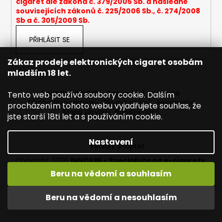
cigaret dle zákona č. 379/2005 Sb. a následně
a
souvisejících zákonů č. 225/2006 Sb., č. 274/2008
Sb a č. 305/2009 Sb.
j
í
PŘIHLÁSIT SE
t
?
Zákaz prodeje elektronických cigaret osobám
mladším 18 let.
Kontakty INNOKIN
Dopravné / poštovné
Tento web používá soubory cookie. Dalším
Obchodní podmínky
Slovník pojmů
Reklamace
procházením tohoto webu vyjadřujete souhlas, že
Mapa serveru
Napište nám
HLEDAT
jste starší 18ti let a s používáním cookie.
Nastavení
Vytvořil Shoptet
D
Copyright 2026
INNOKIN - Specialista na e-cigarety
.
o
Všechna práva vyhrazena.
Upravit nastavení cookies
Beru na vědomí a souhlasím
p
Vítejte ve světě INNOKIN. Nabízíme Vám to nejlepší ze světa
o
vapingu. DORUČENÍ ZDARMA nad 1000,- kč / 50 EURO!
Beru na vědomí a nesouhlasím
r
DÁREKZDARMA nad 1500,- kč.
u