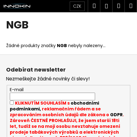
K
Přejít
Hledat
Náku
M
Přihlášen
CZK
na
o
obsah
Zpět
Zpět
košík
š
NGB
í
C
k
o
Žádné produkty značky
NGB
nebyly nalezeny...
p
o
Z
t
á
Odebírat newsletter
ř
p
Nezmeškejte žádné novinky či slevy!
e
a
b
t
E-mail
u
í
KLIKNUTÍM SOUHLASÍM s
obchodními
j
podmínkami,
reklamačním řádem a se
e
zpracováním osobních údajů dle zákona o
GDPR
.
t
Zároveň ČESTNĚ PROHLAŠUJI, že jsem starší 18ti
let, tudíž se na moji osobu nevztahuje omezení
e
prodeje tabákových výrobků a elektronických
n