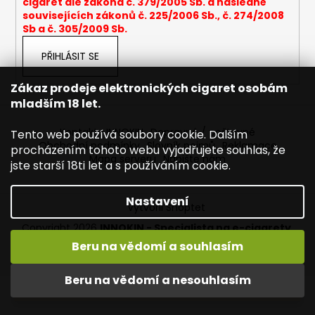
cigaret dle zákona č. 379/2005 Sb. a následně
a
souvisejících zákonů č. 225/2006 Sb., č. 274/2008
Sb a č. 305/2009 Sb.
j
í
PŘIHLÁSIT SE
t
?
Zákaz prodeje elektronických cigaret osobám
mladším 18 let.
Kontakty INNOKIN
Dopravné / poštovné
Tento web používá soubory cookie. Dalším
Obchodní podmínky
Slovník pojmů
Reklamace
procházením tohoto webu vyjadřujete souhlas, že
Mapa serveru
Napište nám
HLEDAT
jste starší 18ti let a s používáním cookie.
Nastavení
Vytvořil Shoptet
D
Copyright 2026
INNOKIN - Specialista na e-cigarety
.
o
Všechna práva vyhrazena.
Upravit nastavení cookies
Beru na vědomí a souhlasím
p
Vítejte ve světě INNOKIN. Nabízíme Vám to nejlepší ze světa
o
vapingu. DORUČENÍ ZDARMA nad 1000,- kč / 50 EURO!
Beru na vědomí a nesouhlasím
r
DÁREKZDARMA nad 1500,- kč.
u