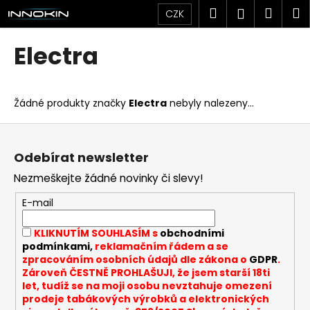
K
Přejít
Hledat
Náku
M
Přihlášen
CZK
na
o
obsah
Zpět
Zpět
košík
š
Electra
í
C
k
o
Žádné produkty značky
Electra
nebyly nalezeny...
p
o
Z
t
á
Odebírat newsletter
ř
p
Nezmeškejte žádné novinky či slevy!
e
a
b
t
E-mail
u
í
KLIKNUTÍM SOUHLASÍM s
obchodními
j
podmínkami,
reklamačním řádem a se
e
zpracováním osobních údajů dle zákona o
GDPR
.
t
Zároveň ČESTNĚ PROHLAŠUJI, že jsem starší 18ti
let, tudíž se na moji osobu nevztahuje omezení
e
prodeje tabákových výrobků a elektronických
n