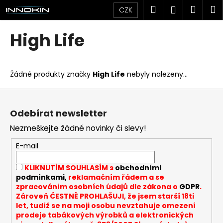
K
Přejít
Hledat
Náku
M
Přihlášen
CZK
na
o
obsah
Zpět
Zpět
košík
š
High Life
í
C
k
o
Žádné produkty značky
High Life
nebyly nalezeny...
p
o
Z
t
á
Odebírat newsletter
ř
p
Nezmeškejte žádné novinky či slevy!
e
a
b
t
E-mail
u
í
KLIKNUTÍM SOUHLASÍM s
obchodními
j
podmínkami,
reklamačním řádem a se
e
zpracováním osobních údajů dle zákona o
GDPR
.
t
Zároveň ČESTNĚ PROHLAŠUJI, že jsem starší 18ti
let, tudíž se na moji osobu nevztahuje omezení
e
prodeje tabákových výrobků a elektronických
n