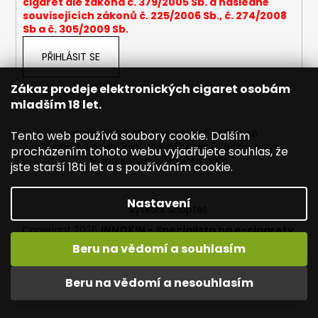
cigaret dle zákona č. 379/2005 Sb. a následně
a
souvisejících zákonů č. 225/2006 Sb., č. 274/2008
Sb a č. 305/2009 Sb.
j
í
PŘIHLÁSIT SE
t
?
Zákaz prodeje elektronických cigaret osobám
mladším 18 let.
Kontakty INNOKIN
Dopravné / poštovné
Tento web používá soubory cookie. Dalším
Obchodní podmínky
Slovník pojmů
Reklamace
procházením tohoto webu vyjadřujete souhlas, že
Mapa serveru
Napište nám
HLEDAT
jste starší 18ti let a s používáním cookie.
Nastavení
Vytvořil Shoptet
D
Copyright 2026
INNOKIN - Specialista na e-cigarety
.
o
Všechna práva vyhrazena.
Upravit nastavení cookies
Beru na vědomí a souhlasím
p
Vítejte ve světě INNOKIN. Nabízíme Vám to nejlepší ze světa
o
vapingu. DORUČENÍ ZDARMA nad 1000,- kč / 50 EURO!
Beru na vědomí a nesouhlasím
r
DÁREKZDARMA nad 1500,- kč.
u