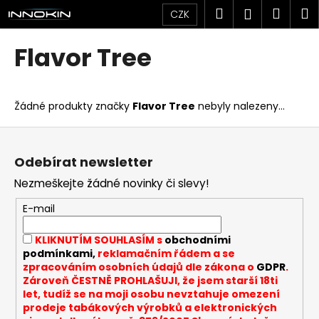
K
Přejít
Hledat
Náku
M
Přihlášen
CZK
na
o
obsah
Zpět
Zpět
košík
š
Flavor Tree
í
C
k
o
Žádné produkty značky
Flavor Tree
nebyly nalezeny...
p
o
Z
t
á
Odebírat newsletter
ř
p
Nezmeškejte žádné novinky či slevy!
e
a
b
t
E-mail
u
í
KLIKNUTÍM SOUHLASÍM s
obchodními
j
podmínkami,
reklamačním řádem a se
e
zpracováním osobních údajů dle zákona o
GDPR
.
t
Zároveň ČESTNĚ PROHLAŠUJI, že jsem starší 18ti
let, tudíž se na moji osobu nevztahuje omezení
e
prodeje tabákových výrobků a elektronických
n