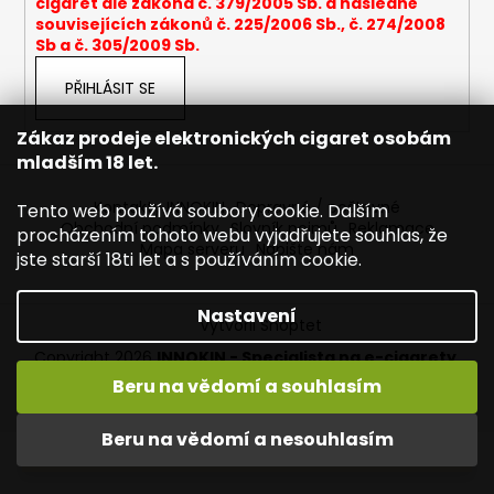
cigaret dle zákona č. 379/2005 Sb. a následně
a
souvisejících zákonů č. 225/2006 Sb., č. 274/2008
Sb a č. 305/2009 Sb.
j
í
PŘIHLÁSIT SE
t
?
Zákaz prodeje elektronických cigaret osobám
mladším 18 let.
Kontakty INNOKIN
Dopravné / poštovné
Tento web používá soubory cookie. Dalším
Obchodní podmínky
Slovník pojmů
Reklamace
procházením tohoto webu vyjadřujete souhlas, že
Mapa serveru
Napište nám
HLEDAT
jste starší 18ti let a s používáním cookie.
Nastavení
Vytvořil Shoptet
D
Copyright 2026
INNOKIN - Specialista na e-cigarety
.
o
Všechna práva vyhrazena.
Upravit nastavení cookies
Beru na vědomí a souhlasím
p
Vítejte ve světě INNOKIN. Nabízíme Vám to nejlepší ze světa
o
vapingu. DORUČENÍ ZDARMA nad 1000,- kč / 50 EURO!
Beru na vědomí a nesouhlasím
r
DÁREKZDARMA nad 1500,- kč.
u