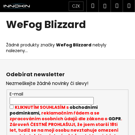
K
Přejít
Hledat
Náku
M
Přihlášen
CZK
na
o
obsah
Zpět
Zpět
košík
š
WeFog Blizzard
í
C
k
o
Žádné produkty značky
WeFog Blizzard
nebyly
p
nalezeny...
o
Z
t
á
ř
Odebírat newsletter
p
e
Nezmeškejte žádné novinky či slevy!
a
b
t
u
E-mail
í
j
KLIKNUTÍM SOUHLASÍM s
obchodními
e
podmínkami,
reklamačním řádem a se
t
zpracováním osobních údajů dle zákona o
GDPR
.
Zároveň ČESTNĚ PROHLAŠUJI, že jsem starší 18ti
e
let, tudíž se na moji osobu nevztahuje omezení
n