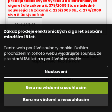
prodeje tabákových výrobků a elektronických
a
cigaret dle zákona č. 379/2005 Sb. a následně
souvisejících zákonů č. 225/2006 Sb., č. 274/2008
j
Sb a č. 305/2009 Sb.
í
t
PŘIHLÁSIT SE
?
Zákaz prodeje elektronických cigaret osobám
mladším 18 let.
Tento web používá soubory cookie. Dalším
Kontakty INNOKIN
Dopravné / poštovné
procházením tohoto webu vyjadřujete souhlas, že
Obchodní podmínky
Slovník pojmů
Reklamace
HLEDAT
jste starší 18ti let a s používáním cookie.
Mapa serveru
Napište nám
Nastavení
Vytvořil Shoptet
D
o
Copyright 2026
INNOKIN - Specialista na e-cigarety
.
Beru na vědomí a souhlasím
p
Všechna práva vyhrazena.
Upravit nastavení cookies
Vítejte ve světě INNOKIN. Nabízíme Vám to nejlepší ze světa
o
vapingu. DORUČENÍ ZDARMA nad 1000,- kč / 50 EURO!
Beru na vědomí a nesouhlasím
r
DÁREKZDARMA nad 1500,- kč.
u