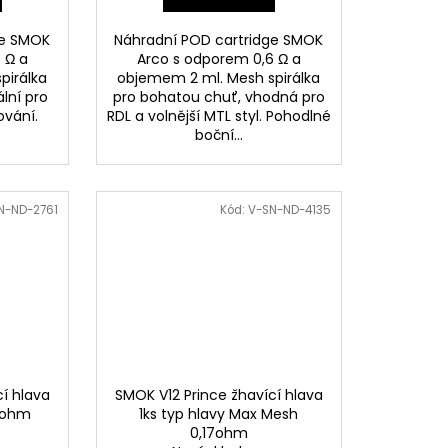
ge SMOK
Náhradní POD cartridge SMOK
 Ω a
Arco s odporem 0,6 Ω a
pirálka
objemem 2 ml. Mesh spirálka
lní pro
pro bohatou chuť, vhodná pro
ování.
RDL a volnější MTL styl. Pohodlné
boční...
N-ND-2761
Kód:
V-SN-ND-4135
í hlava
SMOK V12 Prince žhavící hlava
,4ohm
1ks typ hlavy Max Mesh
0,17ohm