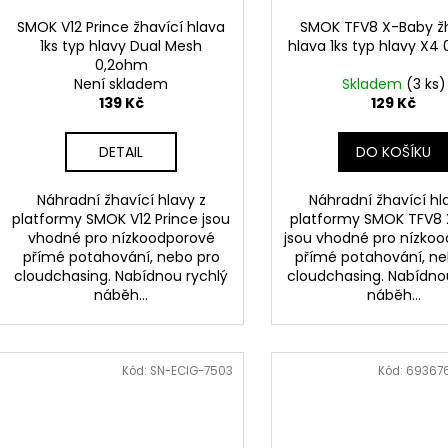
SMOK V12 Prince žhavící hlava
SMOK TFV8 X-Baby ž
1ks typ hlavy Dual Mesh
hlava 1ks typ hlavy X4
0,2ohm
Není skladem
Skladem
(3 ks)
139 Kč
129 Kč
DETAIL
DO KOŠÍKU
Náhradní žhavící hlavy z
Náhradní žhavící hl
platformy SMOK V12 Prince jsou
platformy SMOK TFV8
vhodné pro nízkoodporové
jsou vhodné pro nízko
přímé potahování, nebo pro
přímé potahování, ne
cloudchasing. Nabídnou rychlý
cloudchasing. Nabídno
náběh...
náběh...
Kód:
SN-ECIG-7503
Kód:
69367