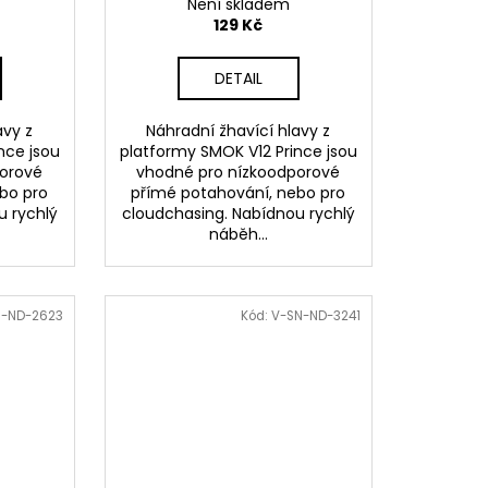
Není skladem
129 Kč
DETAIL
avy z
Náhradní žhavící hlavy z
nce jsou
platformy SMOK V12 Prince jsou
porové
vhodné pro nízkoodporové
bo pro
přímé potahování, nebo pro
u rychlý
cloudchasing. Nabídnou rychlý
náběh...
N-ND-2623
Kód:
V-SN-ND-3241