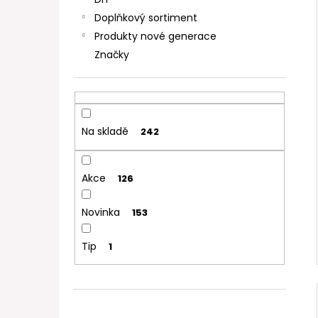
DEKANG DESERT SHIP 10ML 11MG
l
Doplňkový sortiment
154 Kč
Původně:
195 Kč
Produkty nové generace
Značky
Na skladě
242
Akce
126
Novinka
153
Tip
1