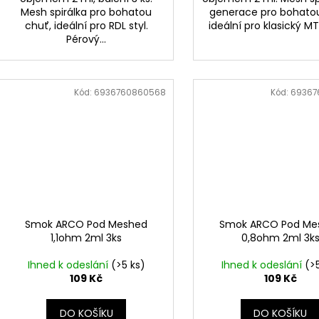
Mesh spirálka pro bohatou
generace pro bohatou
chuť, ideální pro RDL styl.
ideální pro klasický MTL 
Pérový...
Kód:
6936760860568
Kód:
69367
Smok ARCO Pod Meshed
Smok ARCO Pod Me
1,1ohm 2ml 3ks
0,8ohm 2ml 3k
Ihned k odeslání
(>5 ks)
Ihned k odeslání
(>
109 Kč
109 Kč
DO KOŠÍKU
DO KOŠÍKU