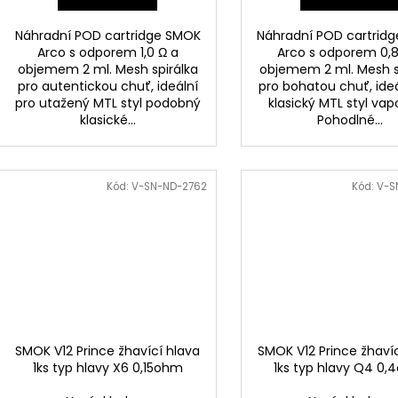
Náhradní POD cartridge SMOK
Náhradní POD cartrid
Arco s odporem 1,0 Ω a
Arco s odporem 0,8
objemem 2 ml. Mesh spirálka
objemem 2 ml. Mesh s
pro autentickou chuť, ideální
pro bohatou chuť, ideá
pro utažený MTL styl podobný
klasický MTL styl vap
klasické...
Pohodlné...
Kód:
V-SN-ND-2762
Kód:
V-S
SMOK V12 Prince žhavící hlava
SMOK V12 Prince žhavíc
1ks typ hlavy X6 0,15ohm
1ks typ hlavy Q4 0