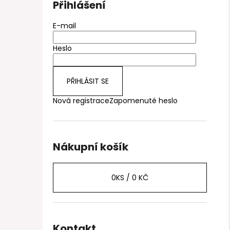
Přihlášení
E-mail
Heslo
PŘIHLÁSIT SE
Nová registrace
Zapomenuté heslo
Nákupní košík
0
KS /
0 KČ
Kontakt