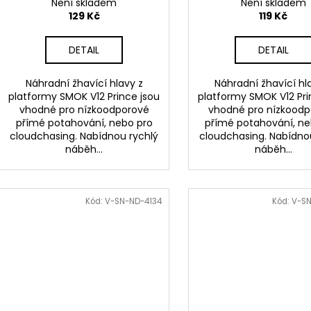
Není skladem
Není skladem
129 Kč
119 Kč
DETAIL
DETAIL
Náhradní žhavící hlavy z
Náhradní žhavící hl
platformy SMOK V12 Prince jsou
platformy SMOK V12 Pri
vhodné pro nízkoodporové
vhodné pro nízkood
přímé potahování, nebo pro
přímé potahování, ne
cloudchasing. Nabídnou rychlý
cloudchasing. Nabídno
náběh...
náběh...
Kód:
V-SN-ND-4134
Kód:
V-S