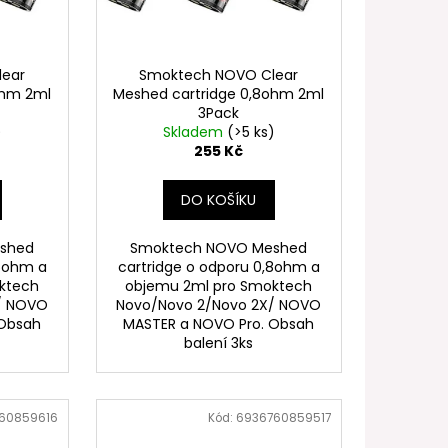
FILL SS POD CARTRIDGE
lear
Smoktech NOVO Clear
ohm 2ml
Meshed cartridge 0,8ohm 2ml
3Pack
)
Skladem
(>5 ks)
255 Kč
DO KOŠÍKU
shed
Smoktech NOVO Meshed
,6ohm a
cartridge o odporu 0,8ohm a
ktech
objemu 2ml pro Smoktech
/ NOVO
Novo/Novo 2/Novo 2X/ NOVO
 Obsah
MASTER a NOVO Pro. Obsah
balení 3ks
60859616
Kód:
6936760859517