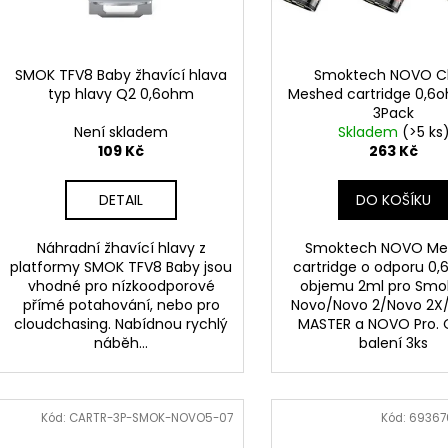
DEKANG DESERT SHIP 10ML 6MG
OXVA XLIM TOP 
d
r
1,2OHM 2ML
155 Kč
u
o
Původně:
195 Kč
79 Kč
k
d
SMOK TFV8 Baby žhavící hlava
Smoktech NOVO C
t
typ hlavy Q2 0,6ohm
Meshed cartridge 0,6
u
3Pack
ů
k
Není skladem
Skladem
(>5 ks
t
109 Kč
263 Kč
ů
DETAIL
DO KOŠÍKU
Náhradní žhavící hlavy z
Smoktech NOVO Me
platformy SMOK TFV8 Baby jsou
cartridge o odporu 0
vhodné pro nízkoodporové
objemu 2ml pro Smo
přímé potahování, nebo pro
Novo/Novo 2/Novo 2X
cloudchasing. Nabídnou rychlý
MASTER a NOVO Pro.
náběh...
balení 3ks
Kód:
CARTR-3P-SMOK-NOVO5-07
Kód:
69367