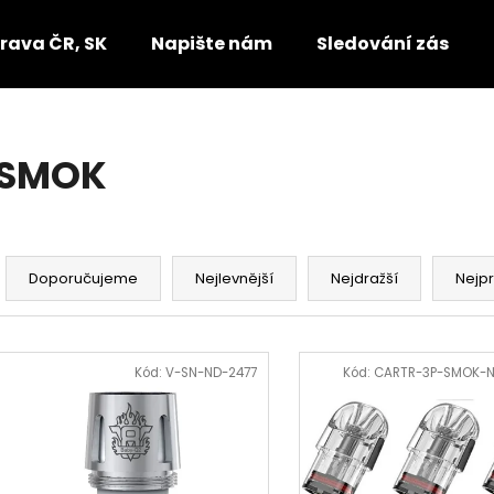
rava ČR, SK
Napište nám
Sledování zásilek
Co potřebujete najít?
SMOK
HLEDAT
Ř
a
Doporučujeme
Nejlevnější
Nejdražší
Nejp
Doporučujeme
z
e
V
n
ý
Kód:
V-SN-ND-2477
Kód:
CARTR-3P-SMOK-
í
p
p
i
r
s
o
p