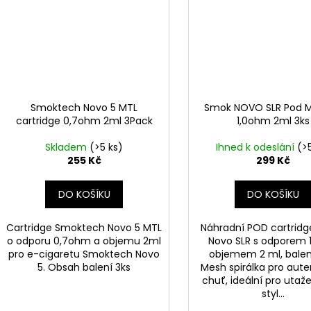
Smoktech Novo 5 MTL
Smok NOVO SLR Pod 
cartridge 0,7ohm 2ml 3Pack
1,0ohm 2ml 3ks
Skladem
(>5 ks)
Ihned k odeslání
(>
255 Kč
299 Kč
DO KOŠÍKU
DO KOŠÍKU
Cartridge Smoktech Novo 5 MTL
Náhradní POD cartrid
o odporu 0,7ohm a objemu 2ml
Novo SLR s odporem 1
pro e-cigaretu Smoktech Novo
objemem 2 ml, balení
5. Obsah balení 3ks
Mesh spirálka pro aut
chuť, ideální pro utaž
styl...