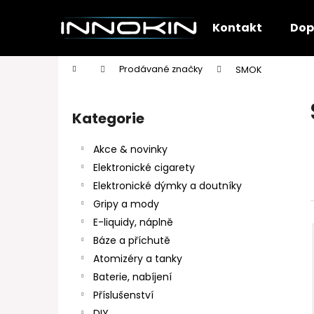
K
Přejít
na
o
Kontakt
Dop
obsah
Zpět
Zpět
š
do
do
í
Domů
Prodávané značky
SMOK
k
obchodu
obchodu
P
o
Kategorie
Přeskočit
s
kategorie
t
Akce & novinky
r
Elektronické cigarety
a
Elektronické dýmky a doutníky
n
Gripy a mody
n
E-liquidy, náplně
í
Báze a příchutě
p
Atomizéry a tanky
a
Baterie, nabíjení
n
Příslušenství
e
DIY