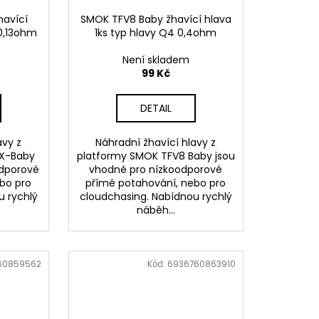
havící
SMOK TFV8 Baby žhavící hlava
 0,13ohm
1ks typ hlavy Q4 0,4ohm
Není skladem
99 Kč
DETAIL
avy z
Náhradní žhavící hlavy z
 X-Baby
platformy SMOK TFV8 Baby jsou
odporové
vhodné pro nízkoodporové
bo pro
přímé potahování, nebo pro
u rychlý
cloudchasing. Nabídnou rychlý
náběh...
60859562
Kód:
6936760863910