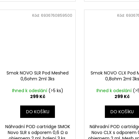
Kód:
6936760859500
Kód:
69367
Smok NOVO SLR Pod Meshed
Smok NOVO CLX Pod 
0,6ohm 2ml 3ks
0,8ohm 2ml 3k
Ihned k odeslání
(>5 ks)
Ihned k odeslání
(>
299 Kč
299 Kč
DO KOŠÍKU
DO KOŠÍKU
Náhradní POD cartridge SMOK
Náhradní POD cartrid
Novo SLR s odporem 0,6 Ω a
Novo CLX s odporem 0
objemem 2 ml, balení 3 ks.
objemem 2 ml. Mesh spi