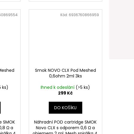
60869554
Kód:
6936760866959
Meshed
Smok NOVO CLX Pod Meshed
s
0,6ohm 2ml 3ks
5 ks)
Ihned k odeslání
(>5 ks)
299 Kč
DO KOŠÍKU
ge SMOK
Náhradní POD cartridge SMOK
,8 Ω a
Novo CLX s odporem 0,6 Ω a
rálka 4.
objemem 2 ml. Mesh spirálka 4.