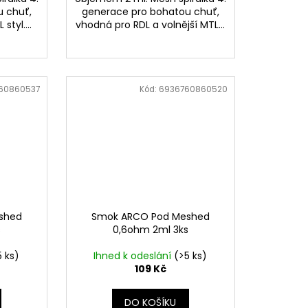
 chuť,
generace pro bohatou chuť,
styl....
vhodná pro RDL a volnější MTL...
60860537
Kód:
6936760860520
shed
Smok ARCO Pod Meshed
s
0,6ohm 2ml 3ks
5 ks)
Ihned k odeslání
(>5 ks)
109 Kč
DO KOŠÍKU