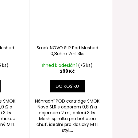
Meshed
Smok NOVO SLR Pod Meshed
0,8ohm 2ml 3ks
5 ks)
Ihned k odeslání
(>5 ks)
299 Kč
DO KOŠÍKU
ge SMOK
Náhradní POD cartridge SMOK
,0 Ω a
Novo SLR s odporem 0,8 Ω a
 3 ks.
objemem 2 ml, balení 3 ks.
entickou
Mesh spirálka pro bohatou
ený MTL
chuť, ideální pro klasický MTL
styl....