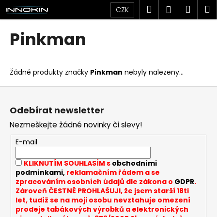
K
Přejít
Hledat
Náku
M
Přihlášen
CZK
na
o
obsah
Zpět
Zpět
košík
š
Pinkman
í
C
k
o
Žádné produkty značky
Pinkman
nebyly nalezeny...
p
o
Z
t
á
Odebírat newsletter
ř
p
Nezmeškejte žádné novinky či slevy!
e
a
b
t
E-mail
u
í
KLIKNUTÍM SOUHLASÍM s
obchodními
j
podmínkami,
reklamačním řádem a se
e
zpracováním osobních údajů dle zákona o
GDPR
.
t
Zároveň ČESTNĚ PROHLAŠUJI, že jsem starší 18ti
let, tudíž se na moji osobu nevztahuje omezení
e
prodeje tabákových výrobků a elektronických
n