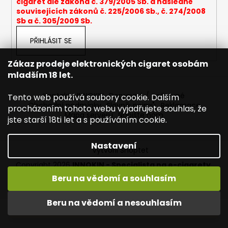
cigaret dle zákona č. 379/2005 Sb. a následně
a
souvisejících zákonů č. 225/2006 Sb., č. 274/2008
Sb a č. 305/2009 Sb.
j
í
PŘIHLÁSIT SE
t
?
Zákaz prodeje elektronických cigaret osobám
mladším 18 let.
Kontakty INNOKIN
Dopravné / poštovné
Tento web používá soubory cookie. Dalším
Obchodní podmínky
Slovník pojmů
Reklamace
procházením tohoto webu vyjadřujete souhlas, že
Mapa serveru
Napište nám
HLEDAT
jste starší 18ti let a s používáním cookie.
Nastavení
Vytvořil Shoptet
D
Copyright 2026
INNOKIN - Specialista na e-cigarety
.
o
Všechna práva vyhrazena.
Upravit nastavení cookies
Beru na vědomí a souhlasím
p
Vítejte ve světě INNOKIN. Nabízíme Vám to nejlepší ze světa
o
vapingu. DORUČENÍ ZDARMA nad 1000,- kč / 50 EURO!
Beru na vědomí a nesouhlasím
r
DÁREKZDARMA nad 1500,- kč.
u