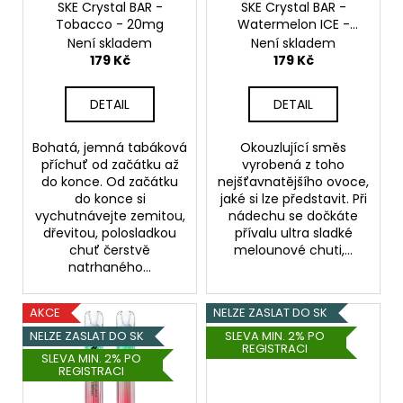
o
SKE Crystal BAR -
SKE Crystal BAR -
t
a
Tobacco - 20mg
Watermelon ICE -
d
ů
j
20mg
Není skladem
Není skladem
u
179 Kč
179 Kč
í
k
t
t
DETAIL
DETAIL
?
ů
Bohatá, jemná tabáková
Okouzlující směs
příchuť od začátku až
vyrobená z toho
do konce. Od začátku
nejšťavnatějšího ovoce,
do konce si
jaké si lze představit. Při
HLEDAT
vychutnávejte zemitou,
nádechu se dočkáte
dřevitou, polosladkou
přívalu ultra sladké
chuť čerstvě
melounové chuti,...
natrhaného...
D
o
AKCE
NELZE ZASLAT DO SK
p
NELZE ZASLAT DO SK
SLEVA MIN. 2% PO
o
REGISTRACI
SLEVA MIN. 2% PO
r
REGISTRACI
u