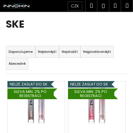
K
Přejít
Hledat
Náku
M
Přihlášen
CZK
na
o
obsah
Zpět
Zpět
košík
š
SKE
í
C
k
o
Ř
p
a
Doporučujeme
Nejlevnější
Nejdražší
Nejprodávanější
o
z
t
Abecedně
e
ř
n
e
V
í
NELZE ZASLAT DO SK
NELZE ZASLAT DO SK
b
ý
p
SLEVA MIN. 2% PO
SLEVA MIN. 2% PO
u
REGISTRACI
REGISTRACI
p
r
j
i
o
e
s
d
t
p
u
e
r
k
n