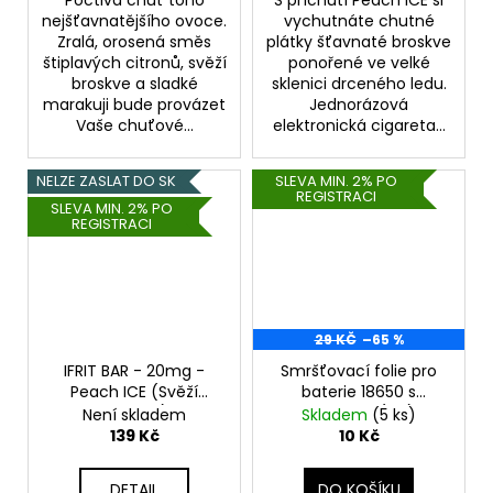
nejšťavnatějšího ovoce.
vychutnáte chutné
Zralá, orosená směs
plátky šťavnaté broskve
štiplavých citronů, svěží
ponořené ve velké
broskve a sladké
sklenici drceného ledu.
marakuji bude provázet
Jednorázová
Vaše chuťové...
elektronická cigareta...
NELZE ZASLAT DO SK
SLEVA MIN. 2% PO
REGISTRACI
SLEVA MIN. 2% PO
REGISTRACI
29 KČ
–65 %
IFRIT BAR - 20mg -
Smršťovací folie pro
Peach ICE (Svěží
baterie 18650 s
broskev)
potiskem (C3)
Není skladem
Skladem
(5 ks)
139 Kč
10 Kč
DETAIL
DO KOŠÍKU