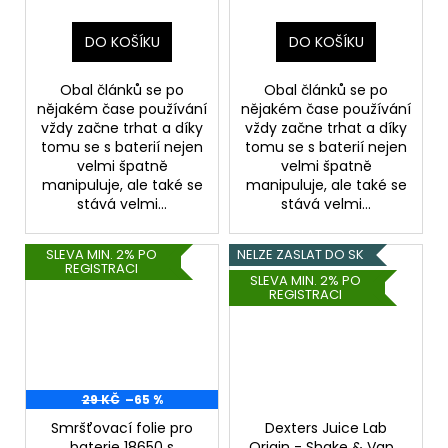
DO KOŠÍKU
DO KOŠÍKU
Obal článků se po
Obal článků se po
nějakém čase používání
nějakém čase používání
vždy začne trhat a díky
vždy začne trhat a díky
tomu se s baterií nejen
tomu se s baterií nejen
velmi špatně
velmi špatně
manipuluje, ale také se
manipuluje, ale také se
stává velmi...
stává velmi...
SLEVA MIN. 2% PO
NELZE ZASLAT DO SK
REGISTRACI
SLEVA MIN. 2% PO
REGISTRACI
29 KČ
–65 %
Smršťovací folie pro
Dexters Juice Lab
baterie 18650 s
Origin - Shake & Vape