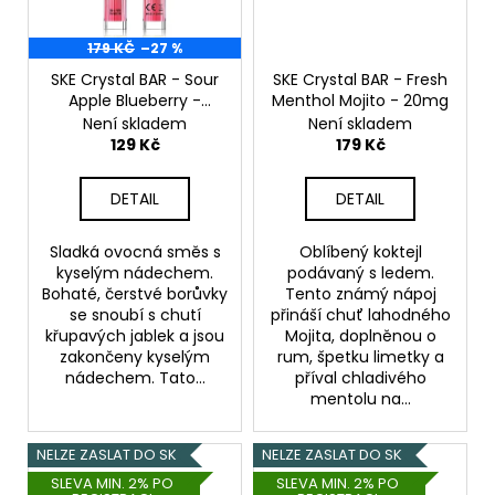
č
u
j
179 KČ
–27 %
e
SKE Crystal BAR - Sour
SKE Crystal BAR - Fresh
m
Apple Blueberry -
Menthol Mojito - 20mg
e
20mg
Není skladem
Není skladem
129 Kč
179 Kč
DEKANG
DETAIL
DETAIL
DESERT
SHIP
10ML
Sladká ovocná směs s
Oblíbený koktejl
11MG
kyselým nádechem.
podávaný s ledem.
154
Bohaté, čerstvé borůvky
Tento známý nápoj
Kč
se snoubí s chutí
přináší chuť lahodného
Původně:
křupavých jablek a jsou
Mojita, doplněnou o
195
zakončeny kyselým
rum, špetku limetky a
Kč
nádechem. Tato...
příval chladivého
mentolu na...
NELZE ZASLAT DO SK
NELZE ZASLAT DO SK
SLEVA MIN. 2% PO
SLEVA MIN. 2% PO