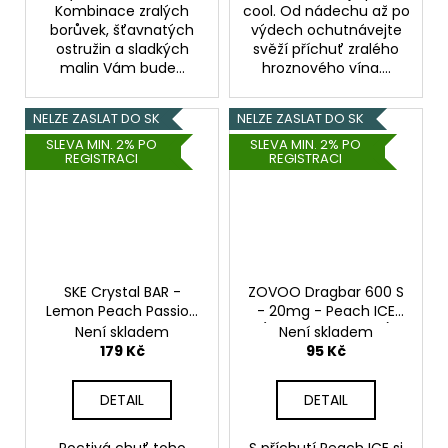
Kombinace zralých
cool. Od nádechu až po
borůvek, šťavnatých
výdech ochutnávejte
ostružin a sladkých
svěží příchuť zralého
malin Vám bude...
hroznového vína....
NELZE ZASLAT DO SK
NELZE ZASLAT DO SK
SLEVA MIN. 2% PO
SLEVA MIN. 2% PO
REGISTRACI
REGISTRACI
SKE Crystal BAR -
ZOVOO Dragbar 600 S
Lemon Peach Passion
- 20mg - Peach ICE
Fruit - 20mg
(Chladivá broskev)
Není skladem
Není skladem
179 Kč
95 Kč
DETAIL
DETAIL
Poctivá chuť toho
S příchutí Peach ICE si