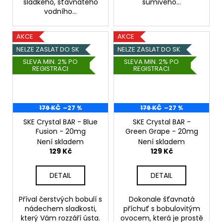
sladkého, šťavnatého
šumivého...
vodního...
AKCE
AKCE
NELZE ZASLAT DO SK
NELZE ZASLAT DO SK
SLEVA MIN. 2% PO
SLEVA MIN. 2% PO
REGISTRACI
REGISTRACI
179 KČ
–27 %
179 KČ
–27 %
SKE Crystal BAR - Blue
SKE Crystal BAR -
Fusion - 20mg
Green Grape - 20mg
Není skladem
Není skladem
129 Kč
129 Kč
DETAIL
DETAIL
Příval čerstvých bobulí s
Dokonale šťavnatá
nádechem sladkosti,
příchuť s bobulovitým
který Vám rozzáří ústa.
ovocem, která je prostě