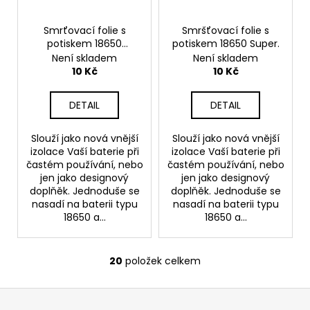
Smrťovací folie s
Smršťovací folie s
potiskem 18650
potiskem 18650 Super.
Wolver.
Není skladem
Není skladem
10 Kč
10 Kč
DETAIL
DETAIL
Slouží jako nová vnější
Slouží jako nová vnější
izolace Vaší baterie při
izolace Vaší baterie při
častém používání, nebo
častém používání, nebo
jen jako designový
jen jako designový
doplňěk. Jednoduše se
doplňěk. Jednoduše se
nasadí na baterii typu
nasadí na baterii typu
18650 a...
18650 a...
20
položek celkem
O
v
Z
l