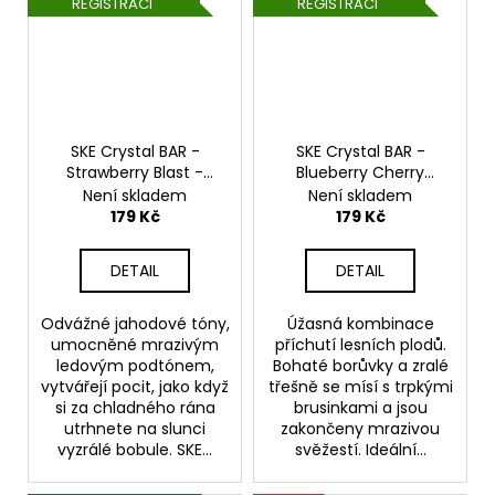
REGISTRACI
REGISTRACI
SKE Crystal BAR -
SKE Crystal BAR -
Strawberry Blast -
Blueberry Cherry
20mg
Cranberry - 20mg
Není skladem
Není skladem
179 Kč
179 Kč
DETAIL
DETAIL
Odvážné jahodové tóny,
Úžasná kombinace
umocněné mrazivým
příchutí lesních plodů.
ledovým podtónem,
Bohaté borůvky a zralé
vytvářejí pocit, jako když
třešně se mísí s trpkými
si za chladného rána
brusinkami a jsou
utrhnete na slunci
zakončeny mrazivou
vyzrálé bobule. SKE...
svěžestí. Ideální...