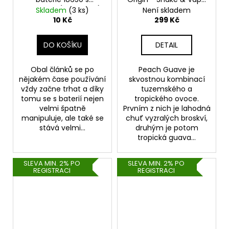
potiskem (USA vlajka)
- Peach Guave
Skladem
(3 ks)
Není skladem
(Broskev a guava) -
10 Kč
299 Kč
30ml
DO KOŠÍKU
DETAIL
Obal článků se po
Peach Guave je
nějakém čase používání
skvostnou kombinací
vždy začne trhat a díky
tuzemského a
tomu se s baterií nejen
tropického ovoce.
velmi špatně
Prvním z nich je lahodná
manipuluje, ale také se
chuť vyzralých broskví,
stává velmi...
druhým je potom
tropická guava...
SLEVA MIN. 2% PO
SLEVA MIN. 2% PO
REGISTRACI
REGISTRACI