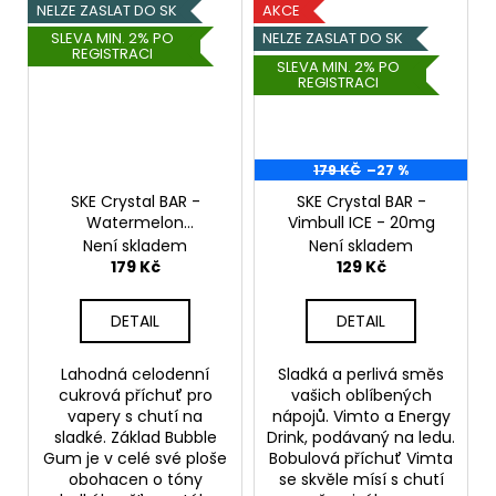
NELZE ZASLAT DO SK
AKCE
SLEVA MIN. 2% PO
NELZE ZASLAT DO SK
REGISTRACI
SLEVA MIN. 2% PO
REGISTRACI
179 KČ
–27 %
SKE Crystal BAR -
SKE Crystal BAR -
Watermelon
Vimbull ICE - 20mg
Strawberry Bubblegum
Není skladem
Není skladem
- 20mg
179 Kč
129 Kč
DETAIL
DETAIL
Lahodná celodenní
Sladká a perlivá směs
cukrová příchuť pro
vašich oblíbených
vapery s chutí na
nápojů. Vimto a Energy
sladké. Základ Bubble
Drink, podávaný na ledu.
Gum je v celé své ploše
Bobulová příchuť Vimta
obohacen o tóny
se skvěle mísí s chutí