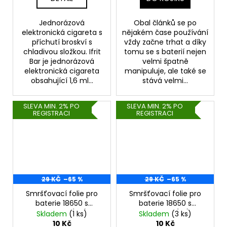
Jednorázová
Obal článků se po
elektronická cigareta s
nějakém čase používání
příchutí broskví s
vždy začne trhat a díky
chladivou složkou. Ifrit
tomu se s baterií nejen
Bar je jednorázová
velmi špatně
elektronická cigareta
manipuluje, ale také se
obsahující 1,6 ml...
stává velmi...
SLEVA MIN. 2% PO
SLEVA MIN. 2% PO
REGISTRACI
REGISTRACI
29 KČ
–65 %
29 KČ
–65 %
Smršťovací folie pro
Smršťovací folie pro
baterie 18650 s
baterie 18650 s
potiskem (C2)
potiskem (C1)
Skladem
(1 ks)
Skladem
(3 ks)
10 Kč
10 Kč