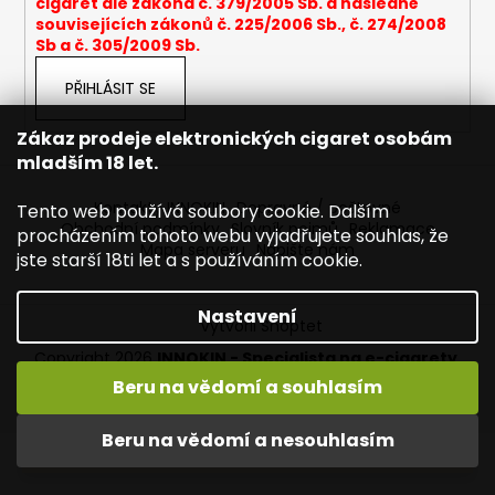
cigaret dle zákona č. 379/2005 Sb. a následně
a
souvisejících zákonů č. 225/2006 Sb., č. 274/2008
Sb a č. 305/2009 Sb.
j
í
PŘIHLÁSIT SE
t
?
Zákaz prodeje elektronických cigaret osobám
mladším 18 let.
Kontakty INNOKIN
Dopravné / poštovné
Tento web používá soubory cookie. Dalším
Obchodní podmínky
Slovník pojmů
Reklamace
procházením tohoto webu vyjadřujete souhlas, že
Mapa serveru
Napište nám
HLEDAT
jste starší 18ti let a s používáním cookie.
Nastavení
Vytvořil Shoptet
D
Copyright 2026
INNOKIN - Specialista na e-cigarety
.
o
Všechna práva vyhrazena.
Upravit nastavení cookies
Beru na vědomí a souhlasím
p
Vítejte ve světě INNOKIN. Nabízíme Vám to nejlepší ze světa
o
vapingu. DORUČENÍ ZDARMA nad 1000,- kč / 50 EURO!
Beru na vědomí a nesouhlasím
r
DÁREKZDARMA nad 1500,- kč.
u