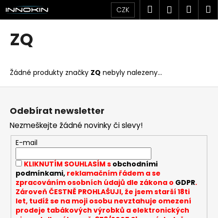
K
Přejít
Hledat
Náku
M
Přihlášen
CZK
na
o
obsah
Zpět
Zpět
košík
š
ZQ
í
C
k
o
Žádné produkty značky
ZQ
nebyly nalezeny...
p
o
Z
t
á
Odebírat newsletter
ř
p
Nezmeškejte žádné novinky či slevy!
e
a
b
t
E-mail
u
í
KLIKNUTÍM SOUHLASÍM s
obchodními
j
podmínkami,
reklamačním řádem a se
e
zpracováním osobních údajů dle zákona o
GDPR
.
t
Zároveň ČESTNĚ PROHLAŠUJI, že jsem starší 18ti
let, tudíž se na moji osobu nevztahuje omezení
e
prodeje tabákových výrobků a elektronických
n