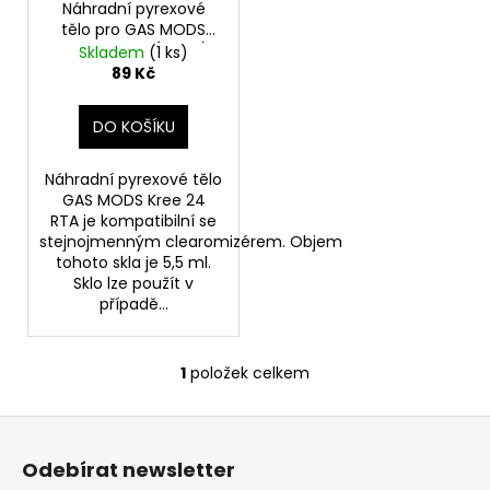
o
Náhradní pyrexové
t
a
tělo pro GAS MODS
d
ů
j
Kree 24 RTA (5,5ml)
Skladem
(1 ks)
u
89 Kč
í
k
t
t
DO KOŠÍKU
?
ů
Náhradní pyrexové tělo
GAS MODS Kree 24
RTA je kompatibilní se
stejnojmenným clearomizérem. Objem
HLEDAT
tohoto skla je 5,5 ml.
Sklo lze použít v
případě...
D
o
1
položek celkem
O
p
v
o
Z
l
r
á
á
u
Odebírat newsletter
d
p