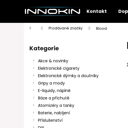
K
Přejít
na
o
Kontakt
Dop
obsah
Zpět
Zpět
š
do
do
í
Domů
Prodávané značky
Blood
k
obchodu
obchodu
P
o
Kategorie
Přeskočit
s
kategorie
t
Akce & novinky
r
Elektronické cigarety
a
Elektronické dýmky a doutníky
n
Gripy a mody
n
E-liquidy, náplně
í
Báze a příchutě
p
Atomizéry a tanky
a
Baterie, nabíjení
n
Příslušenství
e
DIY