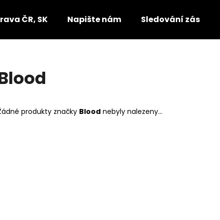
rava ČR, SK
Napište nám
Sledování zásilek
Co potřebujete najít?
Blood
HLEDAT
Žádné produkty značky
Blood
nebyly nalezeny...
Doporučujeme