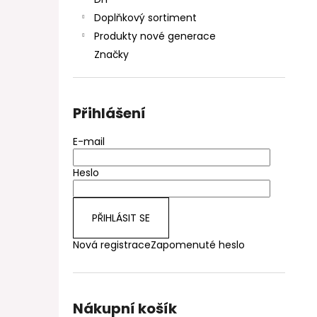
DEKANG DESERT SHIP 10ML 11MG
l
Doplňkový sortiment
154 Kč
Původně:
195 Kč
Produkty nové generace
Značky
Přihlášení
E-mail
Heslo
PŘIHLÁSIT SE
Nová registrace
Zapomenuté heslo
Nákupní košík