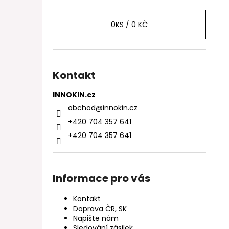
0
KS /
0 KČ
Kontakt
INNOKIN.cz
obchod
@
innokin.cz
+420 704 357 641
+420 704 357 641
Informace pro vás
Kontakt
Doprava ČR, SK
Napište nám
Sledování zásilek