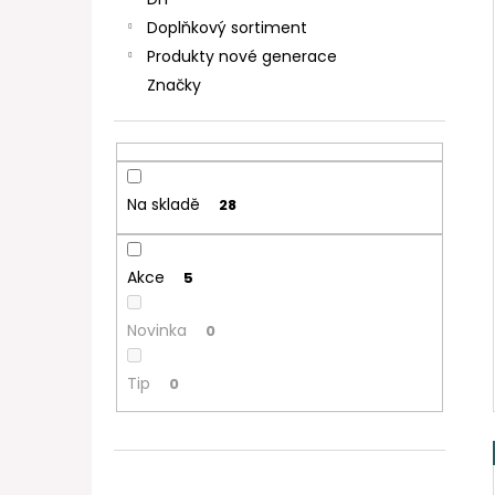
DEKANG DESERT SHIP 10ML 11MG
l
Doplňkový sortiment
154 Kč
Původně:
195 Kč
Produkty nové generace
Značky
Na skladě
28
Akce
5
Novinka
0
Tip
0