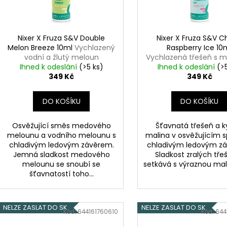
DEKANG DESERT SHIP 10ML 6MG
OXVA XLIM TOP 
d
r
1,2OHM 2ML
155 Kč
u
o
Původně:
195 Kč
79 Kč
k
d
Nixer X Fruza S&V Double
Nixer X Fruza S&V C
t
Melon Breeze 10ml
Vychlazený
Raspberry Ice 10
u
vodní a žlutý meloun
Vychlazená třešeň s m
ů
k
Ihned k odeslání
(>5 ks)
Ihned k odeslání
(>
t
349 Kč
349 Kč
ů
DO KOŠÍKU
DO KOŠÍKU
Osvěžující směs medového
Šťavnatá třešeň a k
melounu a vodního melounu s
malina v osvěžujícím s
chladivým ledovým závěrem.
chladivým ledovým z
Jemná sladkost medového
Sladkost zralých tře
melounu se snoubí se
setkává s výraznou mali
šťavnatostí toho...
NELZE ZASLAT DO SK
NELZE ZASLAT DO SK
Kód:
644161760610
Kód:
644