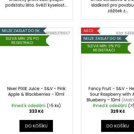
podstatu léta. Svěží kyselost...
sladkosti pro povzbu
zážitek z...
NELZE ZASLAT DO SK
AKCE
Kód:
643985376557
Kód:
6439
SLEVA MIN. 2% PO
NELZE ZASLAT DO SK
REGISTRACI
SLEVA MIN. 2% PO
REGISTRACI
Nixer PIXIE Juice - S&V - Pink
Fancy Fruit - S&V - H
Apple & Blackberries - 10ml
Sour Raspberry with 
Blueberry - 10ml
(Malin
Ihned k odeslání
(>5 ks)
Ihned k odeslání
borůvky)
(>
333 Kč
329 Kč
DO KOŠÍKU
DO KOŠÍKU