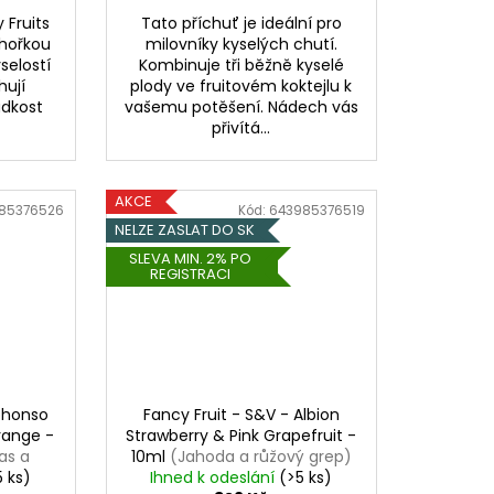
 Fruits
Tato příchuť je ideální pro
hořkou
milovníky kyselých chutí.
selostí
Kombinuje tři běžně kyselé
hují
plody ve fruitovém koktejlu k
adkost
vašemu potěšení. Nádech vás
přivítá...
AKCE
85376526
Kód:
643985376519
NELZE ZASLAT DO SK
SLEVA MIN. 2% PO
REGISTRACI
Aphonso
Fancy Fruit - S&V - Albion
range -
Strawberry & Pink Grapefruit -
as a
10ml
(Jahoda a růžový grep)
5 ks)
Ihned k odeslání
(>5 ks)