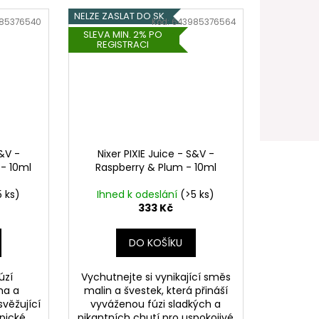
NELZE ZASLAT DO SK
85376540
Kód:
643985376564
SLEVA MIN. 2% PO
REGISTRACI
S&V -
Nixer PIXIE Juice - S&V -
- 10ml
Raspberry & Plum - 10ml
5 ks)
Ihned k odeslání
(>5 ks)
333 Kč
DO KOŠÍKU
úzí
Vychutnejte si vynikající směs
ma a
malin a švestek, která přináší
svěžující
vyváženou fúzi sladkých a
opické
pikantních chutí pro uspokojivé