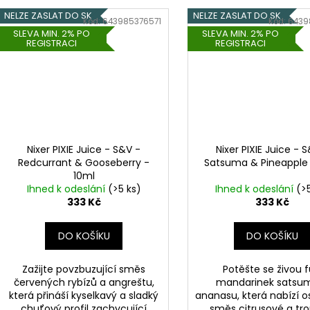
NELZE ZASLAT DO SK
NELZE ZASLAT DO SK
Kód:
643985376571
Kód:
6439
SLEVA MIN. 2% PO
SLEVA MIN. 2% PO
REGISTRACI
REGISTRACI
Nixer PIXIE Juice - S&V -
Nixer PIXIE Juice - 
Redcurrant & Gooseberry -
Satsuma & Pineapple 
10ml
Ihned k odeslání
(>5 ks)
Ihned k odeslání
(>
333 Kč
333 Kč
DO KOŠÍKU
DO KOŠÍKU
Zažijte povzbuzující směs
Potěšte se živou f
červených rybízů a angreštu,
mandarinek satsu
která přináší kyselkavý a sladký
ananasu, která nabízí o
chuťový profil zachycující
směs citrusové a tr