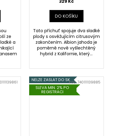
329 Kč
DO KOŠÍKU
sou
Tato příchuť spojuje dva sladké
pší ze
plody s osvěžujícím citrusovým
ladké a
zakončením. Albion jahoda je
ikající
poměrně nově vyšlechtěný
ananasem
hybrid z Kalifornie, který...
NELZE ZASLAT DO SK
0111139861
Kód:
740111139885
SLEVA MIN. 2% PO
REGISTRACI