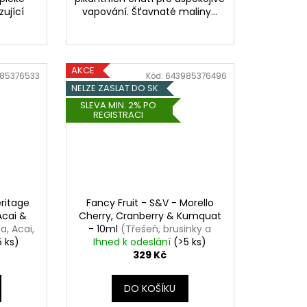
zující
vapování. Šťavnaté maliny...
AKCE
85376533
Kód:
643985376496
NELZE ZASLAT DO SK
SLEVA MIN. 2% PO
REGISTRACI
eritage
Fancy Fruit - S&V - Morello
Acai &
Cherry, Cranberry & Kumquat
a, Acai,
- 10ml
(Třešeň, brusinky a
5 ks)
Ihned k odeslání
Kumquat)
(>5 ks)
329 Kč
DO KOŠÍKU