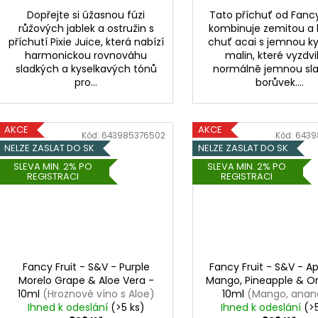
Dopřejte si úžasnou fúzi
Tato příchuť od Fancy
růžových jablek a ostružin s
kombinuje zemitou a 
příchutí Pixie Juice, která nabízí
chuť acai s jemnou ky
harmonickou rovnováhu
malin, které vyzdvi
sladkých a kyselkavých tónů
normálně jemnou sl
pro...
borůvek....
AKCE
AKCE
Kód:
643985376502
Kód:
6439
NELZE ZASLAT DO SK
NELZE ZASLAT DO SK
SLEVA MIN. 2% PO
SLEVA MIN. 2% PO
REGISTRACI
REGISTRACI
Fancy Fruit - S&V - Purple
Fancy Fruit - S&V - 
Morelo Grape & Aloe Vera -
Mango, Pineapple & O
10ml
(Hroznové víno s Aloe)
10ml
(Mango, anan
Ihned k odeslání
(>5 ks)
Ihned k odeslání
pomeranč)
(>