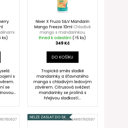
FILL SS POD CARTRIDGE
herry
Nixer X Fruza S&V Mandarin
ml
Mango Freeze 10ml
Chladivé
alinami
mango s mandarinkou
5 ks)
Ihned k odeslání
(>5 ks)
349 Kč
DO KOŠÍKU
yselá
Tropická směs sladké
pojení s
mandarinky a šťavnatého
ávěrem.
manga s chladivým ledovým
šní se
závěrem. Citrusová svěžest
novou...
mandarinky se prolíná s
hřejivou sladkostí...
NELZE ZASLAT DO SK
161760627
Kód:
644161760597