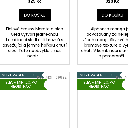
329 Kč
329 Kč
DO KOŠÍKU
DO KOŠÍKU
Fialové hrozny Moreto a aloe
Alphonso manga j
vera vytváří jedinečnou
považovány za nejle
kombinaci sladkosti hroznů s
všech mang díky své h
osvěžující a jemně hořkou chutí
krémové textuře a vyn
aloe. Tato neobvyklá směs
chuti. V kombinaci s 
nabízí...
a pomeranči...
NELZE ZASLAT DO SK
NELZE ZASLAT DO SK
Kód:
740111139892
Kód:
74
SLEVA MIN. 2% PO
SLEVA MIN. 2% PO
REGISTRACI
REGISTRACI