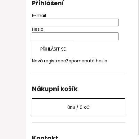
Přihlášení
E-mail
Heslo
PŘIHLÁSIT SE
Nová registrace
Zapomenuté heslo
Nákupní košík
0
KS /
0 KČ
Kontakt