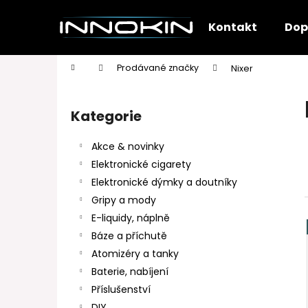
K
Přejít
na
o
Kontakt
Dop
obsah
Zpět
Zpět
š
do
do
í
Domů
Prodávané značky
Nixer
k
obchodu
obchodu
P
o
Kategorie
Přeskočit
s
kategorie
t
Akce & novinky
r
Elektronické cigarety
a
Elektronické dýmky a doutníky
n
Gripy a mody
n
E-liquidy, náplně
í
Báze a příchutě
p
Atomizéry a tanky
a
Baterie, nabíjení
n
Příslušenství
e
DIY