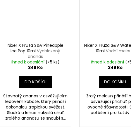
Nixer X Fruza S&V Pineapple
Nixer X Fruza S&V Wat
Ice Pop 10ml
Vychlazený
10ml
Vodní melo
ananas
Ihned k odeslání
(>5 ks)
Ihned k odeslání
(>
349 Kč
349 Kč
DO KOŠÍKU
DO KOŠÍKU
Šťavnatý ananas v osvěžujícím
Zralý meloun přináší 
ledovém kabátě, který přináší
osvěžující příchuť 
dokonalou tropickou svěžest.
ovocné šťavnatosti. 
Sladká a lehce nakyslá chuť
potěšení pro každý
zralého ananasu se snoubí s...