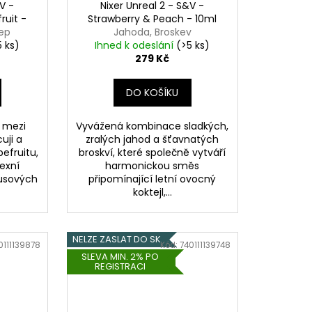
&V -
Nixer Unreal 2 - S&V -
ruit -
Strawberry & Peach - 10ml
rep
Jahoda, Broskev
5 ks)
Ihned k odeslání
(>5 ks)
279 Kč
DO KOŠÍKU
 mezi
Vyvážená kombinace sladkých,
uji a
zralých jahod a šťavnatých
pefruitu,
broskví, které společně vytváří
exní
harmonickou směs
rusových
připomínající letní ovocný
koktejl,...
NELZE ZASLAT DO SK
0111139878
Kód:
740111139748
SLEVA MIN. 2% PO
REGISTRACI