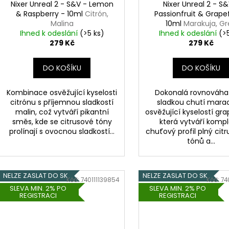
Nixer Unreal 2 - S&V - Lemon
Nixer Unreal 2 - S
& Raspberry - 10ml
Citrón,
Passionfruit & Grapef
Malina
10ml
Marakuja, G
Ihned k odeslání
(>5 ks)
Ihned k odeslání
(>
279 Kč
279 Kč
DO KOŠÍKU
DO KOŠÍKU
Kombinace osvěžující kyselosti
Dokonalá rovnováha
citrónu s příjemnou sladkostí
sladkou chutí marac
malin, což vytváří pikantní
osvěžující kyselostí gra
směs, kde se citrusové tóny
která vytváří kompl
prolínají s ovocnou sladkostí...
chuťový profil plný cit
tónů a...
NELZE ZASLAT DO SK
NELZE ZASLAT DO SK
Kód:
740111139854
Kód:
74
SLEVA MIN. 2% PO
SLEVA MIN. 2% PO
REGISTRACI
REGISTRACI