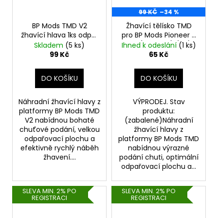
č
u
99 KČ
–34 %
j
BP Mods TMD V2
Žhavící tělísko TMD
e
žhavící hlava 1ks odpor
pro BP Mods Pioneer S
m
0,5ohm
Tank (1,05ohm) (1ks) -
Skladem
(5 ks)
Ihned k odeslání
(1 ks)
e
VÝPRODEJ.
99 Kč
65 Kč
DO KOŠÍKU
DO KOŠÍKU
ELF
BAR
600
Náhradní žhavící hlavy z
VÝPRODEJ. Stav
-
platformy BP Mods TMD
produktu:
20MG
V2 nabídnou bohaté
(zabalené)Náhradní
-
chuťové podání, velkou
žhavící hlavy z
WATERMELON
odpařovací plochu a
platformy BP Mods TMD
(VODNÍ
efektivně rychlý náběh
nabídnou výrazné
MELOUN)
žhavení....
podání chuti, optimální
195
odpařovací plochu a...
Kč
SLEVA MIN. 2% PO
SLEVA MIN. 2% PO
REGISTRACI
REGISTRACI