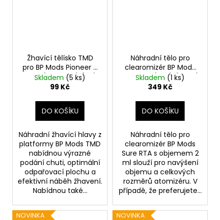
Žhavící tělísko TMD
Náhradní tělo pro
pro BP Mods Pioneer S
clearomizér BP Mods
Tank (0,55ohm) (1ks)
Sure RTA (2ml) (Black)
Skladem
(5 ks)
Skladem
(1 ks)
99 Kč
349 Kč
DO KOŠÍKU
DO KOŠÍKU
Náhradní žhavící hlavy z
Náhradní tělo pro
platformy BP Mods TMD
clearomizér BP Mods
nabídnou výrazné
Sure RTA s objemem 2
podání chuti, optimální
ml slouží pro navýšení
odpařovací plochu a
objemu a celkových
efektivní náběh žhavení.
rozměrů atomizéru. V
Nabídnou také...
případě, že preferujete...
NOVINKA
NOVINKA