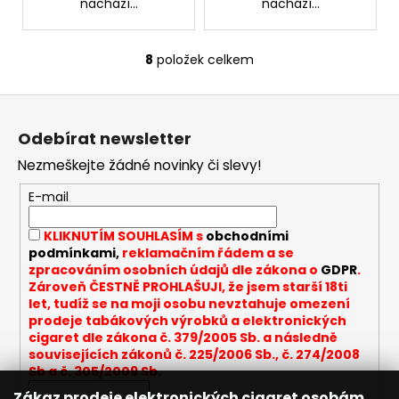
nachází...
nachází...
8
položek celkem
O
v
Z
l
á
á
Odebírat newsletter
d
p
a
Nezmeškejte žádné novinky či slevy!
a
c
t
E-mail
í
í
p
KLIKNUTÍM SOUHLASÍM s
obchodními
r
podmínkami,
reklamačním řádem a se
v
zpracováním osobních údajů dle zákona o
GDPR
.
k
Zároveň ČESTNĚ PROHLAŠUJI, že jsem starší 18ti
y
let, tudíž se na moji osobu nevztahuje omezení
v
prodeje tabákových výrobků a elektronických
cigaret dle zákona č. 379/2005 Sb. a následně
ý
souvisejících zákonů č. 225/2006 Sb., č. 274/2008
p
Sb a č. 305/2009 Sb.
i
Zákaz prodeje elektronických cigaret osobám