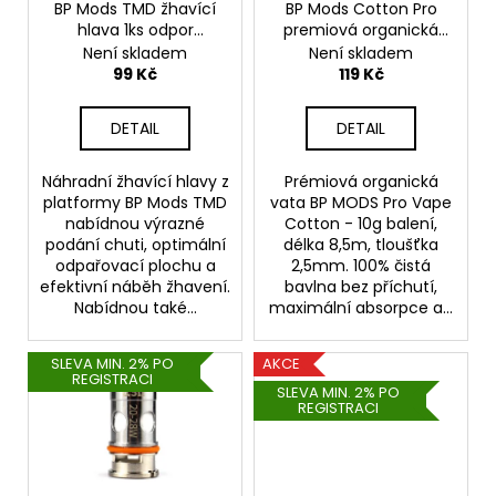
o
BP Mods TMD žhavící
BP Mods Cotton Pro
t
a
hlava 1ks odpor
premiová organická
d
ů
j
1,05ohm
bavlna 2,5mm - 8,5m
Není skladem
Není skladem
u
99 Kč
119 Kč
í
k
t
t
DETAIL
DETAIL
?
ů
Náhradní žhavící hlavy z
Prémiová organická
platformy BP Mods TMD
vata BP MODS Pro Vape
nabídnou výrazné
Cotton - 10g balení,
podání chuti, optimální
délka 8,5m, tloušťka
HLEDAT
odpařovací plochu a
2,5mm. 100% čistá
efektivní náběh žhavení.
bavlna bez příchutí,
Nabídnou také...
maximální absorpce a...
D
SLEVA MIN. 2% PO
AKCE
o
REGISTRACI
SLEVA MIN. 2% PO
p
REGISTRACI
o
r
u