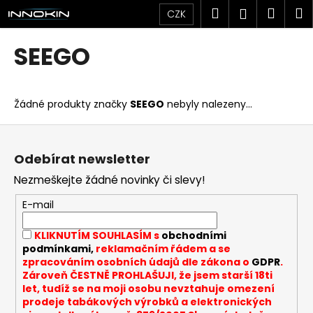
K
Přejít
Hledat
Náku
M
Přihlášen
CZK
na
o
obsah
Zpět
Zpět
košík
š
SEEGO
í
C
k
o
Žádné produkty značky
SEEGO
nebyly nalezeny...
p
o
Z
t
á
Odebírat newsletter
ř
p
Nezmeškejte žádné novinky či slevy!
e
a
b
t
E-mail
u
í
KLIKNUTÍM SOUHLASÍM s
obchodními
j
podmínkami,
reklamačním řádem a se
e
zpracováním osobních údajů dle zákona o
GDPR
.
t
Zároveň ČESTNĚ PROHLAŠUJI, že jsem starší 18ti
let, tudíž se na moji osobu nevztahuje omezení
e
prodeje tabákových výrobků a elektronických
n