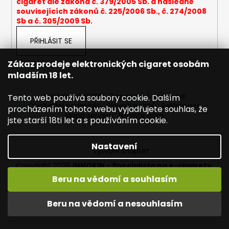
cigaret dle zákona č. 379/2005 Sb. a následně
a
souvisejících zákonů č. 225/2006 Sb., č. 274/2008
Sb a č. 305/2009 Sb.
j
í
PŘIHLÁSIT SE
t
?
Zákaz prodeje elektronických cigaret osobám
mladším 18 let.
Kontakty INNOKIN
Dopravné / poštovné
Tento web používá soubory cookie. Dalším
Obchodní podmínky
Slovník pojmů
Reklamace
procházením tohoto webu vyjadřujete souhlas, že
Mapa serveru
Napište nám
HLEDAT
jste starší 18ti let a s používáním cookie.
Nastavení
Vytvořil Shoptet
D
Copyright 2026
INNOKIN - Specialista na e-cigarety
.
o
Všechna práva vyhrazena.
Upravit nastavení cookies
Beru na vědomí a souhlasím
p
Vítejte ve světě INNOKIN. Nabízíme Vám to nejlepší ze světa
o
vapingu. DORUČENÍ ZDARMA nad 1000,- kč / 50 EURO!
Beru na vědomí a nesouhlasím
r
DÁREKZDARMA nad 1500,- kč.
u