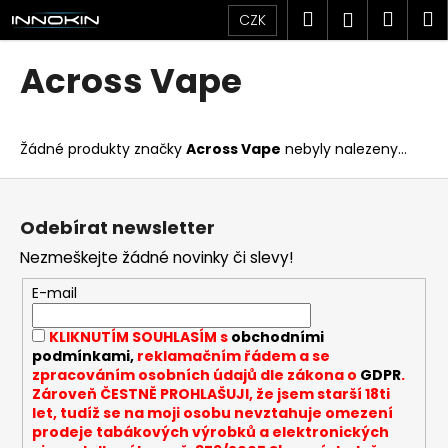
K
Přejít
Hledat
Náku
M
Přihlášen
CZK
na
o
obsah
Zpět
Zpět
košík
š
Across Vape
í
C
k
o
Žádné produkty značky
Across Vape
nebyly nalezeny...
p
o
Z
t
á
Odebírat newsletter
ř
p
Nezmeškejte žádné novinky či slevy!
e
a
b
t
E-mail
u
í
KLIKNUTÍM SOUHLASÍM s
obchodními
j
podmínkami,
reklamačním řádem a se
e
zpracováním osobních údajů dle zákona o
GDPR
.
t
Zároveň ČESTNĚ PROHLAŠUJI, že jsem starší 18ti
let, tudíž se na moji osobu nevztahuje omezení
e
prodeje tabákových výrobků a elektronických
n