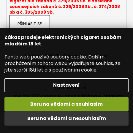
cigaret dle zákona č. 379/2005 Sb. a následně
a
souvisejících zákonů č. 225/2006 Sb., č. 274/2008
Sb a č. 305/2009 Sb.
j
í
PŘIHLÁSIT SE
t
?
Zákaz prodeje elektronických cigaret osobám
mladším 18 let.
Kontakty INNOKIN
Dopravné / poštovné
Tento web používá soubory cookie. Dalším
Obchodní podmínky
Slovník pojmů
Reklamace
procházením tohoto webu vyjadřujete souhlas, že
Mapa serveru
Napište nám
HLEDAT
jste starší 18ti let a s používáním cookie.
Nastavení
Vytvořil Shoptet
D
Copyright 2026
INNOKIN - Specialista na e-cigarety
.
o
Všechna práva vyhrazena.
Upravit nastavení cookies
Beru na vědomí a souhlasím
p
Vítejte ve světě INNOKIN. Nabízíme Vám to nejlepší ze světa
o
vapingu. DORUČENÍ ZDARMA nad 1000,- kč / 50 EURO!
Beru na vědomí a nesouhlasím
r
DÁREKZDARMA nad 1500,- kč.
u