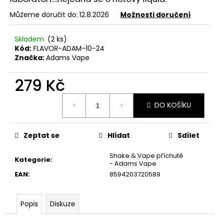
č
u
Můžeme doručit do:
12.8.2026
Možnosti doručení
j
e
Skladem
(2 ks)
m
Kód:
FLAVOR-ADAM-10-24
e
Značka:
Adams Vape
279 Kč
ELF
BAR
Měrná
ELFLIQ
DO KOŠÍKU
cena:
-
SALT
E-
LIQUID
Zeptat se
Hlídat
Sdílet
-
STRAWBERRY
Shake & Vape příchutě
KIWI
Kategorie
:
- Adams Vape
-
EAN
:
8594203720589
10ML
-
10MG
Popis
Diskuze
185
Kč