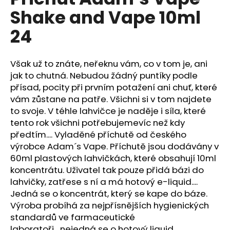
je
a
Shake and Vape 10ml
0,0
z
j
24
5
í
hvězdiček.
t
Však už to znáte, neřeknu vám, co v tom je, ani
?
jak to chutná. Nebudou žádný puntíky podle
přísad, pocity při prvním potažení ani chuť, které
vám zůstane na patře. Všichni si v tom najdete
to svoje. V téhle lahvičce je naděje i síla, které
HLEDAT
tento rok všichni potřebujemevíc než kdy
předtím.... Vyladěné příchutě od českého
výrobce Adam´s Vape. Příchutě jsou dodávány v
60ml plastových lahvičkách, které obsahují 10ml
D
koncentrátu. Uživatel tak pouze přidá bázi do
o
lahvičky, zatřese s ní a má hotový
e-liquid
....
p
Jedná se o koncentrát, který se kape do
báze
.
o
Výroba probíhá za nejpřísnějších hygienických
r
standardů ve farmaceutické
u
laboratoři....nejedná se o hotový
liquid
.