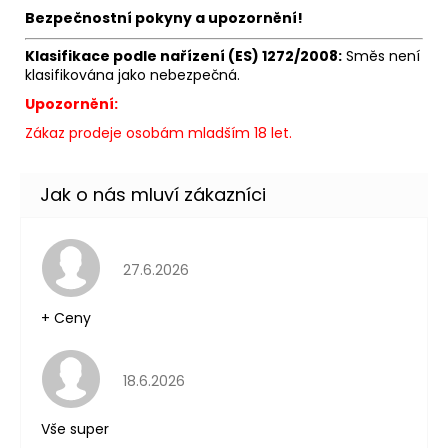
Původně:
Bezpečnostní pokyny a upozornění!
245
Kč
Klasifikace podle nařízení (ES) 1272/2008:
Směs není
klasifikována jako nebezpečná.
Upozornění:
Zákaz prodeje osobám mladším 18 let.
Hodnocení obchodu je 5 z 5 hvězdiček.
27.6.2026
+ Ceny
Hodnocení obchodu je 5 z 5 hvězdiček.
18.6.2026
Vše super