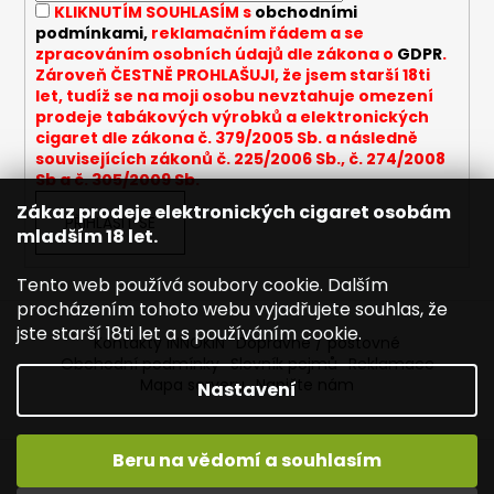
KLIKNUTÍM SOUHLASÍM s
obchodními
podmínkami,
reklamačním řádem a se
zpracováním osobních údajů dle zákona o
GDPR
.
Zároveň ČESTNĚ PROHLAŠUJI, že jsem starší 18ti
let, tudíž se na moji osobu nevztahuje omezení
prodeje tabákových výrobků a elektronických
cigaret dle zákona č. 379/2005 Sb. a následně
souvisejících zákonů č. 225/2006 Sb., č. 274/2008
Sb a č. 305/2009 Sb.
Zákaz prodeje elektronických cigaret osobám
PŘIHLÁSIT SE
mladším 18 let.
Tento web používá soubory cookie. Dalším
procházením tohoto webu vyjadřujete souhlas, že
jste starší 18ti let a s používáním cookie.
Kontakty INNOKIN
Dopravné / poštovné
Obchodní podmínky
Slovník pojmů
Reklamace
Mapa serveru
Napište nám
Nastavení
Beru na vědomí a souhlasím
Vytvořil Shoptet
Vítejte ve světě INNOKIN. Nabízíme Vám to nejlepší ze světa
Copyright 2026
INNOKIN - Specialista na e-cigarety
.