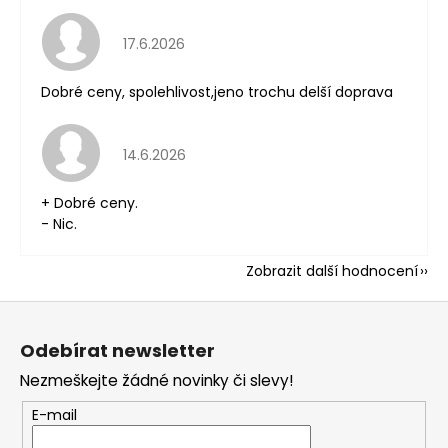
Hodnocení obchodu je 5 z 5 hvězdiček.
17.6.2026
Dobré ceny, spolehlivost,jeno trochu delší doprava
Hodnocení obchodu je 5 z 5 hvězdiček.
14.6.2026
+ Dobré ceny.
- Nic.
Zobrazit další hodnocení
Z
á
Odebírat newsletter
p
Nezmeškejte žádné novinky či slevy!
a
t
E-mail
í