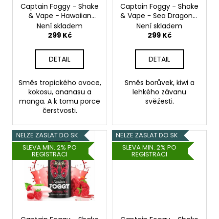
Původně:
o
Captain Foggy - Shake
Captain Foggy - Shake
245
& Vape - Hawaiian
& Vape - Sea Dragon -
d
Kč
Haven - 20ml
20ml
Není skladem
Není skladem
u
299 Kč
299 Kč
k
t
DETAIL
DETAIL
ů
Směs tropického ovoce,
Směs borůvek, kiwi a
kokosu, ananasu a
lehkého závanu
manga. A k tomu porce
svěžesti.
čerstvosti.
NELZE ZASLAT DO SK
NELZE ZASLAT DO SK
SLEVA MIN. 2% PO
SLEVA MIN. 2% PO
REGISTRACI
REGISTRACI