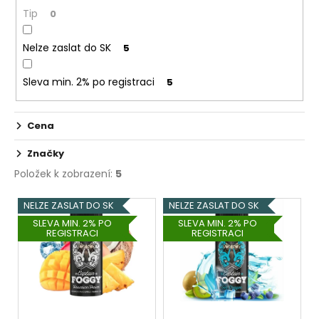
č
ů
Tip
0
u
j
e
Nelze zaslat do SK
5
m
e
Sleva min. 2% po registraci
5
ELF
Cena
BAR
ELFLIQ
Značky
-
SALT
Položek k zobrazení:
5
E-
LIQUID
V
NELZE ZASLAT DO SK
NELZE ZASLAT DO SK
-
ý
STRAWBERRY
SLEVA MIN. 2% PO
SLEVA MIN. 2% PO
KIWI
REGISTRACI
REGISTRACI
p
-
i
10ML
-
s
10MG
p
185
r
Kč