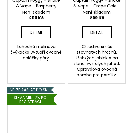
Captain Foggy - Shake
Captain Foggy - Shake
& Vape - Raspberry
& Vape - Grape Gale -
Reef - 20ml
20ml
Není skladem
Není skladem
299 Kč
299 Kč
DETAIL
DETAIL
Lahodná malinová
Chladivá směs
žvýkačka vytváří ovocné
šťavnatých hroznů,
obláčky páry.
křehkých jablek a na
slunci vyzrálých jahod.
Opravdová ovocná
bomba pro parníky.
NELZE ZASLAT DO SK
SLEVA MIN. 2% PO
REGISTRACI