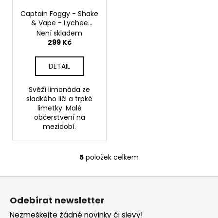
Captain Foggy - Shake
& Vape - Lychee
Lighthouse - 20ml
Není skladem
299 Kč
DETAIL
Svěží limonáda ze
sladkého liči a trpké
limetky. Malé
občerstvení na
mezidobí.
5
položek celkem
O
v
Z
l
á
á
Odebírat newsletter
d
p
a
Nezmeškejte žádné novinky či slevy!