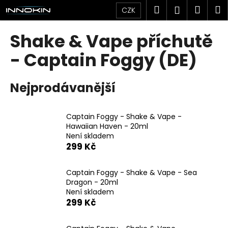
K
Přejít
Hledat
Náku
M
Přihlášen
CZK
na
o
obsah
Zpět
Zpět
košík
š
Shake & Vape příchutě
í
C
- Captain Foggy (DE)
k
o
p
Nejprodávanější
o
t
Captain Foggy - Shake & Vape -
ř
Hawaiian Haven - 20ml
e
Není skladem
b
299 Kč
u
j
Captain Foggy - Shake & Vape - Sea
Dragon - 20ml
e
Není skladem
t
299 Kč
e
n