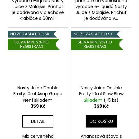
výrobce e-liquidů Nasty
příchutě od věhlasného
Juice z Malajsie. Příchuť
výrobce e-liquidů Nasty
je dodávána v plechové
Juice z Malajsie. Příchuť
krabičce s 60ml...
je dodávána v...
NELZE ZASLAT DO SK
NELZE ZASLAT DO SK
SLEVA MIN. 2% PO
SLEVA MIN. 2% PO
REGISTRACI
REGISTRACI
Nasty Juice Double
Nasty Juice Double
Fruity 10ml Asap Grape
Fruity 10ml Slow Blow
Není skladem
Skladem
(>5 ks)
359 Kč
359 Kč
DETAIL
DO KOŠÍKU
Mix červeného
Ananasová šťáva s