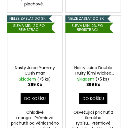
plechové...
NELZE ZASLAT DO SK
NELZE ZASLAT DO SK
SLEVA MIN. 2% PO
SLEVA MIN. 2% PO
REGISTRACI
REGISTRACI
Nasty Juice Yummy
Nasty Juice Double
Cush man
Fruity 10ml Wicked
Haze
Skladem
(>5 ks)
Skladem
(>5 ks)
359 Kč
359 Kč
DO KOŠÍKU
DO KOŠÍKU
Chladivé
Osvěžující příchuť z
mango... Prémiové
černého
příchutě od věhlasného
rybízu... Prémiové