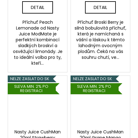
DETAIL
DETAIL
Příchuť Peach
Příchuť Broski Berry je
Lemonade od Nasty
silná bobulovitá příchuť,
Juice ModMate je
která je namíchaná s
perfektní kombinací
vášní a láskou k těmto
sladkých broskví a
lahodným ovocným
osvěžující limonády. Je
plodům. Čeká na vás
to ideální volba pro ty,
souhru chutí, ve...
kteří...
NELZE ZASLAT DO SK
NELZE ZASLAT DO SK
SLEVA MIN. 2% PO
SLEVA MIN. 2% PO
REGISTRACI
REGISTRACI
Nasty Juice CushMan
Nasty Juice CushMan
20ml Strawberry
20ml Grape Mango