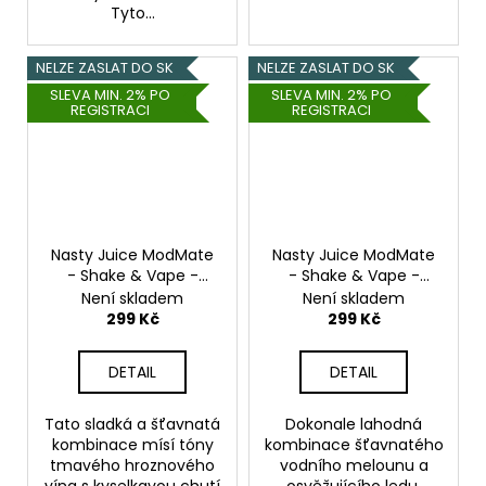
Tyto...
NELZE ZASLAT DO SK
NELZE ZASLAT DO SK
SLEVA MIN. 2% PO
SLEVA MIN. 2% PO
REGISTRACI
REGISTRACI
Nasty Juice ModMate
Nasty Juice ModMate
- Shake & Vape -
- Shake & Vape -
Grape Mix Berries -
Watermelon ICE -
Není skladem
Není skladem
20ml
20ml
299 Kč
299 Kč
DETAIL
DETAIL
Tato sladká a šťavnatá
Dokonale lahodná
kombinace mísí tóny
kombinace šťavnatého
tmavého hroznového
vodního melounu a
vína s kyselkavou chutí
osvěžujícího ledu.