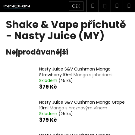
K
Přejít
Hledat
Náku
M
Přihlášen
CZK
na
o
obsah
Zpět
Zpět
košík
š
Shake & Vape příchutě
í
C
- Nasty Juice (MY)
k
o
p
Nejprodávanější
o
t
Nasty Juice S&V Cushman Mango
ř
Strawberry 10ml
Mango s jahodami
e
Skladem
(>5 ks)
b
379 Kč
u
j
Nasty Juice S&V Cushman Mango Grape
10ml
Mango s hroznovým vínem
e
Skladem
(>5 ks)
t
379 Kč
e
n