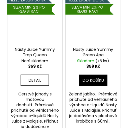
NELZE ZASLAT DO SK
NELZE ZASLAT DO SK
SLEVA MIN. 2% PO
SLEVA MIN. 2% PO
REGISTRACI
REGISTRACI
Nasty Juice Yummy
Nasty Juice Yummy
Trap Queen
Green Ape
Není skladem
Skladem
(>5 ks)
359 Kč
359 Kč
DETAIL
DO KOŠÍKU
Čerstvé jahody s
Zelené jablko... Prémiové
mátovou
příchutě od věhlasného
dochutí.. Prémiové
výrobce e-liquidů Nasty
příchutě od věhlasného
Juice z Malajsie. Příchuť
výrobce e-liquidů Nasty
je dodávána v plechové
Juice z Malajsie. Příchuť
krabičce s 60ml...
je dodávána v