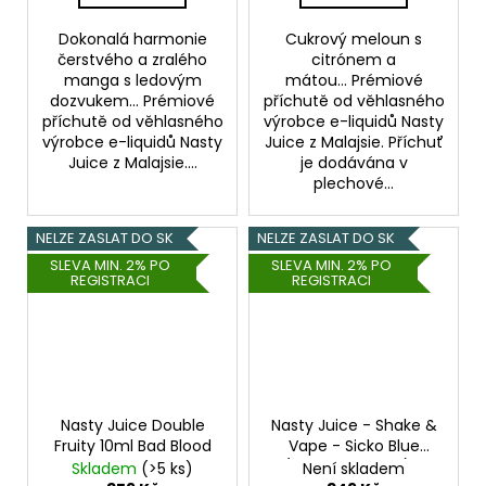
Dokonalá harmonie
Cukrový meloun s
čerstvého a zralého
citrónem a
manga s ledovým
mátou... Prémiové
dozvukem... Prémiové
příchutě od věhlasného
příchutě od věhlasného
výrobce e-liquidů Nasty
výrobce e-liquidů Nasty
Juice z Malajsie. Příchuť
Juice z Malajsie....
je dodávána v
plechové...
NELZE ZASLAT DO SK
NELZE ZASLAT DO SK
SLEVA MIN. 2% PO
SLEVA MIN. 2% PO
REGISTRACI
REGISTRACI
Nasty Juice Double
Nasty Juice - Shake &
Fruity 10ml Bad Blood
Vape - Sicko Blue
(Malinová směs) -
Skladem
(>5 ks)
Není skladem