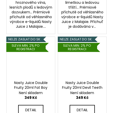
hroznového vína,
limetkou a ledovou
lesních plodů s ledovým
tříští... Prémiové
dozvukem... Prémiové
příchutě od věhlasného
příchutě od věhlasného
výrobce e-liquidů Nasty
výrobce e-liquidů Nasty
Juice z Malajsie. Příchuť
Juice z Malajsie....
je dodávána v...
NELZE ZASLAT DO SK
NELZE ZASLAT DO SK
SLEVA MIN. 2% PO
SLEVA MIN. 2% PO
REGISTRACI
REGISTRACI
Nasty Juice Double
Nasty Juice Double
Fruity 20ml Fat Boy
Fruity 20ml Devil Teeth
Není skladem
Není skladem
349 Kč
349 Kč
DETAIL
DETAIL