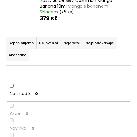
Nasty Juice S&V Cushman Mango
a
Banana 10ml
Mango s banánem
Skladem
(>5 ks)
j
379 Kč
í
t
Ř
?
a
Doporučujeme
Nejlevnější
Nejdražší
Nejprodávanější
z
Abecedně
e
n
HLEDAT
í
p
r
Na skladě
9
D
o
o
d
p
Akce
u
0
o
k
r
Novinka
0
t
u