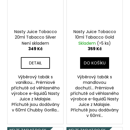
Nasty Juice Tobacco
Nasty Juice Tobacco
20ml Tabacco Silver
10ml Tabacco Gold
Není skladem
Skladem
(>5 ks)
349 Kč
359 Kč
DETAIL
DO KOŠÍKU
Výběrový tabák s
Výběrový tabák s
vanilkou... Prémiové
mandlovou
příchutě od věhlasného
dochutí... Prémiové
výrobce e-liquidů Nasty
příchutě od věhlasného
Juice z Malajsie.
výrobce e-liquidů Nasty
Příchutě jsou dodávány
Juice z Malajsie.
v 60ml Chubby Gorilla...
Příchutě jsou dodávány
v 60ml...