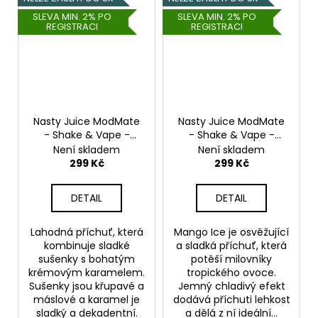
SLEVA MIN. 2% PO
SLEVA MIN. 2% PO
REGISTRACI
REGISTRACI
Nasty Juice ModMate
Nasty Juice ModMate
- Shake & Vape -
- Shake & Vape -
Caramel Cream
Mango ICE - 20ml
Není skladem
Není skladem
Cookies - 20ml
299 Kč
299 Kč
DETAIL
DETAIL
Lahodná příchuť, která
Mango Ice je osvěžující
kombinuje sladké
a sladká příchuť, která
sušenky s bohatým
potěší milovníky
krémovým karamelem.
tropického ovoce.
Sušenky jsou křupavé a
Jemný chladivý efekt
máslové a karamel je
dodává příchuti lehkost
sladký a dekadentní.
a dělá z ní ideální...