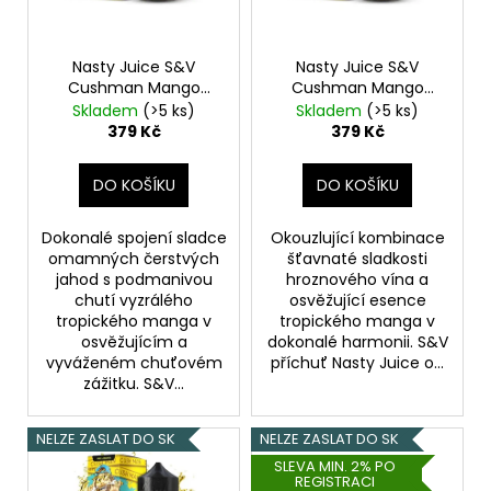
p
r
o
Nasty Juice S&V
Nasty Juice S&V
Cushman Mango
Cushman Mango
d
Strawberry 10ml
Grape 10ml
Mango s
Skladem
(>5 ks)
Skladem
(>5 ks)
u
Mango s jahodami
hroznovým vínem
379 Kč
379 Kč
k
t
DO KOŠÍKU
DO KOŠÍKU
ů
Dokonalé spojení sladce
Okouzlující kombinace
omamných čerstvých
šťavnaté sladkosti
jahod s podmanivou
hroznového vína a
chutí vyzrálého
osvěžující esence
tropického manga v
tropického manga v
osvěžujícím a
dokonalé harmonii. S&V
vyváženém chuťovém
příchuť Nasty Juice o...
zážitku. S&V...
NELZE ZASLAT DO SK
NELZE ZASLAT DO SK
SLEVA MIN. 2% PO
REGISTRACI