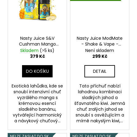
Nasty Juice S&V
Nasty Juice ModMate
Cushman Mango
- Shake & Vape -
Banana 10ml
Mango s
Strawberry Kiwi - 20ml
Skladem
(>5 ks)
Není skladem
banánem
379 Kč
299 Kč
DO KOŠÍKU
DETAIL
Exotická lahůdka, kde se
Tato příchuť nabízí
snoubí intenzivní chuť
lahodnou kombinaci
vyzrálého manga s
sladkých jahod a
krémovou esencí
šťavnatého kiwi. Jemná
sladkého banánu,
chuť zralých jahod se
vytvářející harmonický
snoubí s osvěžujícím a
a návykový chuťový...
mírně nakyslým kiwi,...
NELZE ZASLAT DO SK
NELZE ZASLAT DO SK