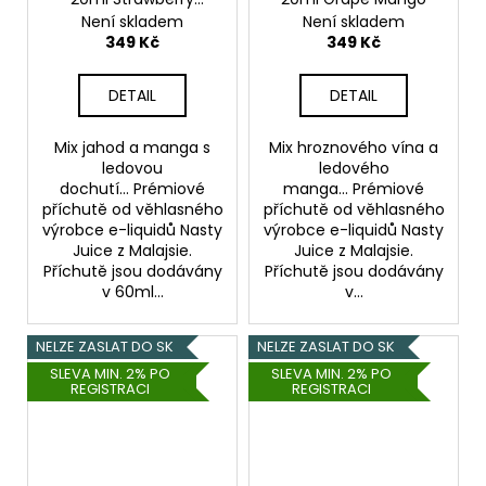
Mango
Není skladem
Není skladem
349 Kč
349 Kč
DETAIL
DETAIL
Mix jahod a manga s
Mix hroznového vína a
ledovou
ledového
dochutí... Prémiové
manga... Prémiové
příchutě od věhlasného
příchutě od věhlasného
výrobce e-liquidů Nasty
výrobce e-liquidů Nasty
Juice z Malajsie.
Juice z Malajsie.
Příchutě jsou dodávány
Příchutě jsou dodávány
v 60ml...
v...
NELZE ZASLAT DO SK
NELZE ZASLAT DO SK
SLEVA MIN. 2% PO
SLEVA MIN. 2% PO
REGISTRACI
REGISTRACI