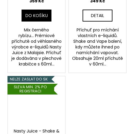
20ml
359 Kč
349 Kč
DO KOŠÍKU
DETAIL
Mix černého
Příchuť pro míchání
rybízu... Prémiové
vlastních e-liquidů.
příchutě od věhlasného
Shake and Vape balení,
výrobce e-liquidů Nasty
kdy můžete ihned po
Juice z Malajsie. Příchuť
namíchání vapovat.
je dodávána v plechové
Obsahuje 20ml příchutě
krabičce s 60ml...
v 60ml...
NELZE ZASLAT DO SK
SLEVA MIN. 2% PO
REGISTRACI
Nasty Juice - Shake &