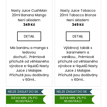
Nasty Juice CushMan
Nasty Juice Tobacco
20ml Banana Mango
20ml Tabacco Bronze
Není skladem
Není skladem
349 Kč
349 Kč
DETAIL
DETAIL
Mix banánu a manga s
Výběrový tabák s
ledovou
karamelem a
dochutí... Prémiové
vanilkou... Prémiové
příchutě od věhlasného
příchutě od věhlasného
výrobce e-liquidů Nasty
výrobce e-liquidů Nasty
Juice z Malajsie.
Juice z Malajsie.
Příchutě jsou dodávány
Příchutě jsou dodávány
v 60ml...
v 60ml...
NELZE ZASLAT DO SK
NELZE ZASLAT DO SK
SLEVA MIN. 2% PO
SLEVA MIN. 2% PO
REGISTRACI
REGISTRACI