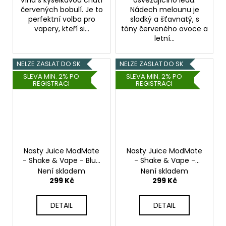
červených bobulí. Je to
Nádech melounu je
perfektní volba pro
sladký a šťavnatý, s
vapery, kteří si...
tóny červeného ovoce a
letní...
NELZE ZASLAT DO SK
NELZE ZASLAT DO SK
SLEVA MIN. 2% PO
SLEVA MIN. 2% PO
REGISTRACI
REGISTRACI
Nasty Juice ModMate
Nasty Juice ModMate
- Shake & Vape - Blue
- Shake & Vape -
Raspberry Bubblegum
Tobacco Gold - 20ml
Není skladem
Není skladem
- 20ml
299 Kč
299 Kč
DETAIL
DETAIL