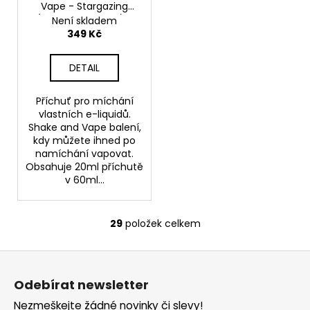
Vape - Stargazing
(Borůvková směs) -
Není skladem
20ml
349 Kč
DETAIL
Příchuť pro míchání
vlastních e-liquidů.
Shake and Vape balení,
kdy můžete ihned po
namíchání vapovat.
Obsahuje 20ml příchutě
v 60ml...
29
položek celkem
O
v
Z
l
á
á
Odebírat newsletter
d
p
a
Nezmeškejte žádné novinky či slevy!