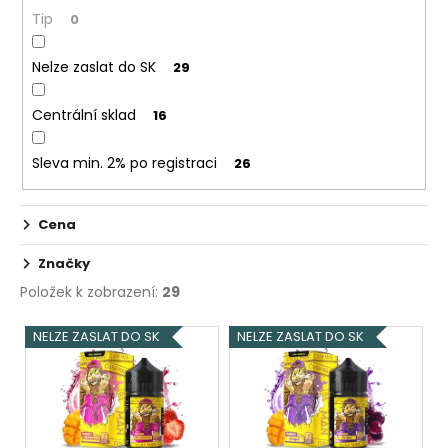
č
ů
Tip
0
u
j
e
Nelze zaslat do SK
29
m
e
Centrální sklad
16
Sleva min. 2% po registraci
26
OXVA
XLIM
TOP
FILL
Cena
SS
POD
Značky
CARTRIDGE
1,2OHM
Položek k zobrazení:
29
2ML
V
79
NELZE ZASLAT DO SK
NELZE ZASLAT DO SK
Kč
ý
p
i
s