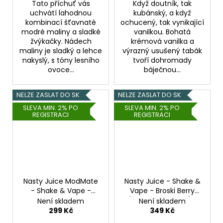
Tato příchuť vás
Když doutník, tak
uchvátí lahodnou
kubánský, a když
kombinací šťavnaté
ochucený, tak vynikající
modré maliny a sladké
vanilkou. Bohatá
žvýkačky. Nádech
krémová vanilka a
maliny je sladký a lehce
výrazný usušený tabák
nakyslý, s tóny lesního
tvoří dohromady
ovoce...
báječnou...
NELZE ZASLAT DO SK
NELZE ZASLAT DO SK
SLEVA MIN. 2% PO
SLEVA MIN. 2% PO
REGISTRACI
REGISTRACI
Nasty Juice ModMate
Nasty Juice - Shake &
- Shake & Vape -
Vape - Broski Berry
Peach Lemonade -
(Bobulovitá směs) -
Není skladem
Není skladem
20ml
20ml
299 Kč
349 Kč