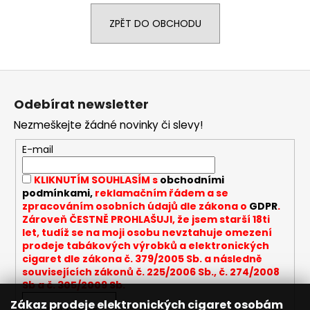
a
ZPĚT DO OBCHODU
j
í
t
Z
?
á
Odebírat newsletter
p
Nezmeškejte žádné novinky či slevy!
a
t
E-mail
HLEDAT
í
KLIKNUTÍM SOUHLASÍM s
obchodními
podmínkami,
reklamačním řádem a se
zpracováním osobních údajů dle zákona o
GDPR
.
D
Zároveň ČESTNĚ PROHLAŠUJI, že jsem starší 18ti
let, tudíž se na moji osobu nevztahuje omezení
o
prodeje tabákových výrobků a elektronických
p
cigaret dle zákona č. 379/2005 Sb. a následně
o
souvisejících zákonů č. 225/2006 Sb., č. 274/2008
r
Sb a č. 305/2009 Sb.
u
Zákaz prodeje elektronických cigaret osobám