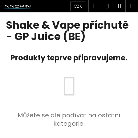
K
Přejít
Hledat
Náku
M
Přihlášen
CZK
na
o
obsah
Zpět
Zpět
košík
š
Shake & Vape příchutě
í
C
- GP Juice (BE)
k
o
p
Produkty teprve připravujeme.
o
t
ř
e
b
u
j
e
Můžete se ale podívat na ostatní
t
kategorie.
e
n