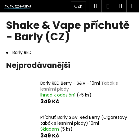
K
Přejít
Hledat
Náku
M
Přihlášen
CZK
na
o
obsah
Zpět
Zpět
košík
š
Shake & Vape příchutě
í
C
- Barly (CZ)
k
o
p
Barly RED
o
Nejprodávanější
t
ř
e
Barly RED Berry - S&V - 10ml
Tabák s
b
lesními plody
Ihned k odeslání
(>5 ks)
u
349 Kč
j
e
Příchuť Barly S&V: Red Berry (Cigaretový
t
tabák s lesními plody) 10ml
e
Skladem
(5 ks)
349 Kč
n