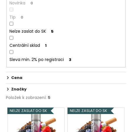
č
Novinka
0
t
u
ů
j
Tip
0
e
m
Nelze zaslat do SK
5
e
Centrální sklad
1
DEKANG
DESERT
Sleva min. 2% po registraci
3
SHIP
10ML
11MG
Cena
154
Kč
Původně:
Značky
195
Položek k zobrazení:
5
Kč
V
NELZE ZASLAT DO SK
NELZE ZASLAT DO SK
ý
p