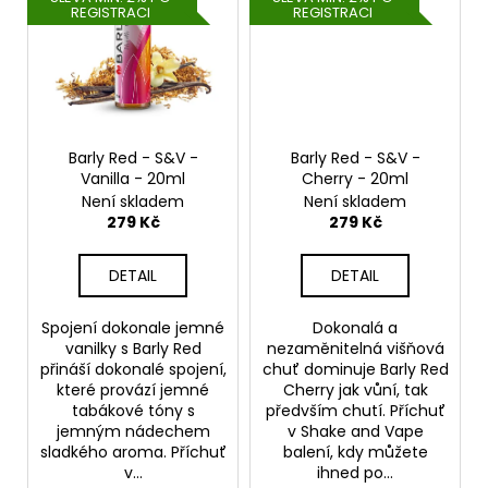
REGISTRACI
REGISTRACI
Barly Red - S&V -
Barly Red - S&V -
Vanilla - 20ml
Cherry - 20ml
Není skladem
Není skladem
279 Kč
279 Kč
DETAIL
DETAIL
Spojení dokonale jemné
Dokonalá a
vanilky s Barly Red
nezaměnitelná višňová
přináší dokonalé spojení,
chuť dominuje Barly Red
které provází jemné
Cherry jak vůní, tak
tabákové tóny s
předvším chutí. Příchuť
jemným nádechem
v Shake and Vape
sladkého aroma. Příchuť
balení, kdy můžete
v...
ihned po...