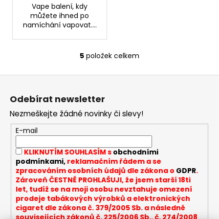
Vape balení, kdy
můžete ihned po
namíchání vapovat....
5
položek celkem
O
v
Z
l
á
á
Odebírat newsletter
d
p
a
Nezmeškejte žádné novinky či slevy!
a
c
t
E-mail
í
í
p
KLIKNUTÍM SOUHLASÍM s
obchodními
r
podmínkami,
reklamačním řádem a se
v
zpracováním osobních údajů dle zákona o
GDPR
.
k
Zároveň ČESTNĚ PROHLAŠUJI, že jsem starší 18ti
y
let, tudíž se na moji osobu nevztahuje omezení
v
prodeje tabákových výrobků a elektronických
cigaret dle zákona č. 379/2005 Sb. a následně
ý
souvisejících zákonů č. 225/2006 Sb., č. 274/2008