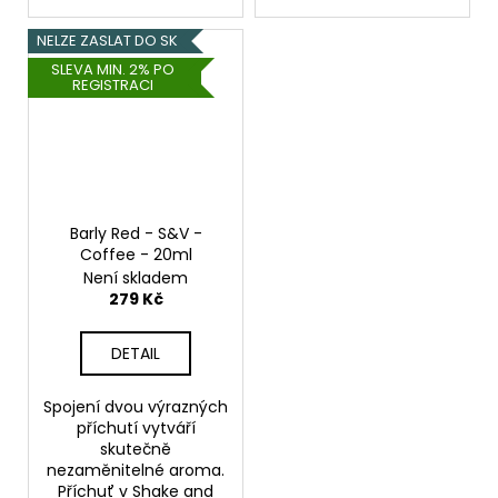
NELZE ZASLAT DO SK
SLEVA MIN. 2% PO
REGISTRACI
Barly Red - S&V -
Coffee - 20ml
Není skladem
279 Kč
DETAIL
Spojení dvou výrazných
příchutí vytváří
skutečně
nezaměnitelné aroma.
Příchuť v Shake and