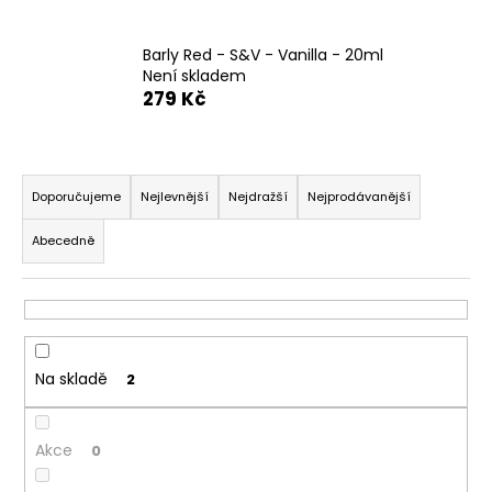
a
j
Barly Red - S&V - Vanilla - 20ml
Není skladem
í
279 Kč
t
?
Ř
a
Doporučujeme
Nejlevnější
Nejdražší
Nejprodávanější
z
Abecedně
e
HLEDAT
n
í
p
D
r
o
Na skladě
2
o
p
o
d
r
Akce
u
0
u
k