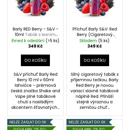
i
s
p
r
o
Barly RED Berry - S&V -
Příchuť Barly S&V: Red
10ml
Tabák s lesními
Berry (Cigaretový
d
plody
tabák s lesními plody)
Ihned k odeslání
(>5 ks)
Skladem
(5 ks)
u
10ml
349 Kč
349 Kč
k
t
DO KOŠÍKU
DO KOŠÍKU
ů
S&V příchuť Barly Red
Silný cigaretový tabák s
Berry 10 ml v 60ml
příjemnou tečkou. Barly
lahvičce – prémiová
Red Berry je novou
česká značka Shake and
variací slavné tabákové
Vape plné tabákové
náplně Red. Přináší
chuti s nasládlým
stejně výraznou a
akcentem šťavnatých...
zemitou chuť...
NELZE ZASLAT DO SK
NELZE ZASLAT DO SK
SLEVA MIN. 2% PO
SLEVA MIN. 2% PO