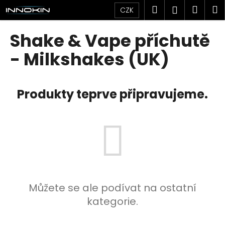
K
Přejít
Hledat
Náku
M
Přihlášen
CZK
na
o
obsah
Zpět
Zpět
košík
š
Shake & Vape příchutě
í
C
- Milkshakes (UK)
k
o
p
Produkty teprve připravujeme.
o
t
ř
e
b
u
j
e
Můžete se ale podívat na ostatní
t
kategorie.
e
n