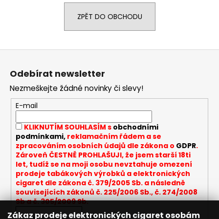
a
ZPĚT DO OBCHODU
j
í
t
Z
?
á
Odebírat newsletter
p
Nezmeškejte žádné novinky či slevy!
a
t
E-mail
HLEDAT
í
KLIKNUTÍM SOUHLASÍM s
obchodními
podmínkami,
reklamačním řádem a se
zpracováním osobních údajů dle zákona o
GDPR
.
D
Zároveň ČESTNĚ PROHLAŠUJI, že jsem starší 18ti
let, tudíž se na moji osobu nevztahuje omezení
o
prodeje tabákových výrobků a elektronických
p
cigaret dle zákona č. 379/2005 Sb. a následně
o
souvisejících zákonů č. 225/2006 Sb., č. 274/2008
r
Sb a č. 305/2009 Sb.
u
Zákaz prodeje elektronických cigaret osobám