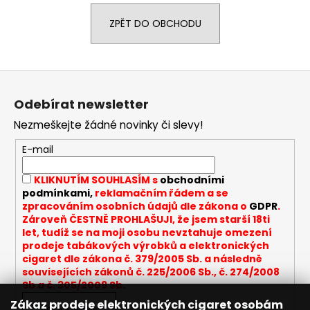
a
ZPĚT DO OBCHODU
j
í
t
Z
?
á
Odebírat newsletter
p
Nezmeškejte žádné novinky či slevy!
a
t
E-mail
HLEDAT
í
KLIKNUTÍM SOUHLASÍM s
obchodními
podmínkami,
reklamačním řádem a se
zpracováním osobních údajů dle zákona o
GDPR
.
D
Zároveň ČESTNĚ PROHLAŠUJI, že jsem starší 18ti
let, tudíž se na moji osobu nevztahuje omezení
o
prodeje tabákových výrobků a elektronických
p
cigaret dle zákona č. 379/2005 Sb. a následně
o
souvisejících zákonů č. 225/2006 Sb., č. 274/2008
r
Sb a č. 305/2009 Sb.
u
Zákaz prodeje elektronických cigaret osobám