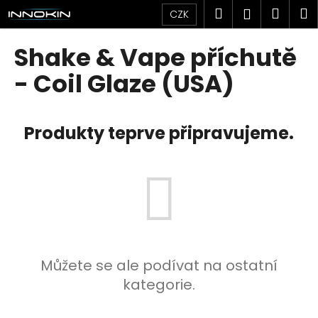
K
Přejít
Hledat
Náku
M
Přihlášen
CZK
na
o
obsah
Zpět
Zpět
košík
š
Shake & Vape příchutě
í
C
- Coil Glaze (USA)
k
o
p
Produkty teprve připravujeme.
o
t
ř
e
b
u
j
e
Můžete se ale podívat na ostatní
t
kategorie.
e
n