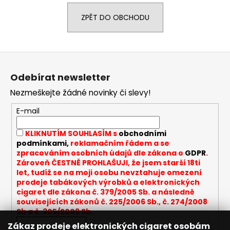
a
ZPĚT DO OBCHODU
j
í
t
Z
?
á
Odebírat newsletter
p
Nezmeškejte žádné novinky či slevy!
a
t
E-mail
HLEDAT
í
KLIKNUTÍM SOUHLASÍM s
obchodními
podmínkami,
reklamačním řádem a se
zpracováním osobních údajů dle zákona o
GDPR
.
D
Zároveň ČESTNĚ PROHLAŠUJI, že jsem starší 18ti
let, tudíž se na moji osobu nevztahuje omezení
o
prodeje tabákových výrobků a elektronických
p
cigaret dle zákona č. 379/2005 Sb. a následně
o
souvisejících zákonů č. 225/2006 Sb., č. 274/2008
r
Sb a č. 305/2009 Sb.
u
Zákaz prodeje elektronických cigaret osobám