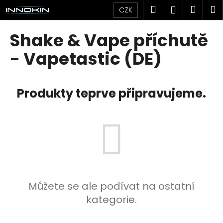
K
Přejít
Hledat
Náku
M
Přihlášen
CZK
na
o
obsah
Zpět
Zpět
košík
š
Shake & Vape příchutě
í
C
- Vapetastic (DE)
k
o
p
Produkty teprve připravujeme.
o
t
ř
e
b
u
j
e
Můžete se ale podívat na ostatní
t
kategorie.
e
n