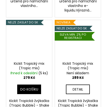
určená pro namíchání
určená pro namíchání
vlastního...
vlastního e-
liquidu.Výrazná...
NELZE ZASLAT DO SK
NOVINKA
NELZE ZASLAT DO SK
SLEVA MIN. 2% PO
REGISTRACI
Kickit Tropický mix
Kickit Tropický mix
(Tropic mix)
(Tropic mix)
Ihned k odeslání
(5 ks)
Není skladem
279 Kč
289 Kč
DO KOŠÍKU
DETAIL
KickIt Tropická žvýkačka
KickIt Tropická žvýkačka
(Tropic Bubble) - Shake
(Tropic Bubble) - Shake