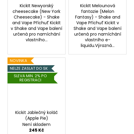
KickIt Newyorský
KickIt Melounová
cheesecake (New York
fantazie (Melon
Cheesecake) - Shake
Fantasy) - Shake and
and Vape Příchuť KickIt
Vape Příchuť KickIt v
v Shake and Vape balení
Shake and Vape balení
určená pro namíchání
určená pro namíchání
vlastního...
vlastního e-
liquidu.Výrazná...
NOVINKA
NELZE ZASLAT DO SK
SLEVA MIN. 2% PO
REGISTRACI
Kickit Jablečný koláč
(Apple Pie)
Není skladem
245 Kč