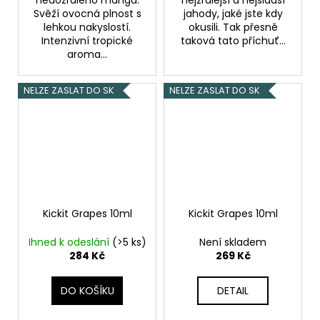
Svěží ovocná plnost s
jahody, jaké jste kdy
lehkou nakyslostí.
okusili. Tak přesně
Intenzivní tropické
taková tato příchuť...
aroma...
NELZE ZASLAT DO SK
NELZE ZASLAT DO SK
Kickit Grapes 10ml
Kickit Grapes 10ml
Ihned k odeslání
(>5 ks)
Není skladem
284 Kč
269 Kč
DO KOŠÍKU
DETAIL