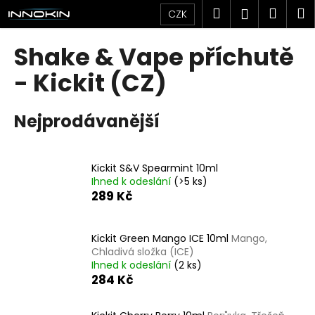
K
Přejít
Hledat
Náku
M
Přihlášen
CZK
na
o
obsah
Zpět
Zpět
košík
š
Shake & Vape příchutě
í
C
- Kickit (CZ)
k
o
p
Nejprodávanější
o
t
ř
Kickit S&V Spearmint 10ml
Ihned k odeslání
(>5 ks)
e
289 Kč
b
u
j
Kickit Green Mango ICE 10ml
Mango,
Chladivá složka (ICE)
e
Ihned k odeslání
(2 ks)
t
284 Kč
e
n