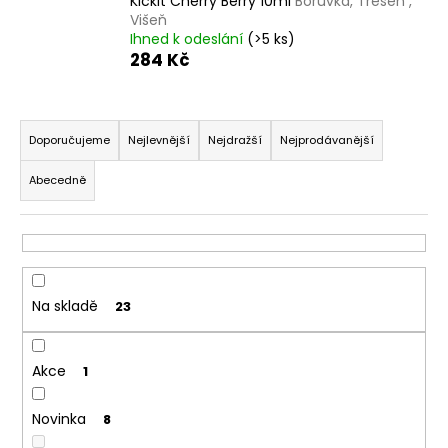
Kickit Cherry Berry 10ml
Borůvka, Třešeň ,
a
Višeň
Ihned k odeslání
(>5 ks)
j
284 Kč
í
t
Ř
?
a
Doporučujeme
Nejlevnější
Nejdražší
Nejprodávanější
z
Abecedně
e
n
HLEDAT
í
p
r
Na skladě
23
D
o
o
d
p
Akce
u
1
o
k
r
Novinka
8
t
u