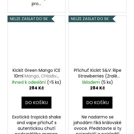
pro...
NELZE ZASLAT DO SK
NELZE ZASLAT DO SK
Kickit Green Mango ICE
Příchuť KickIt S&V: Ripe
10ml
Mango, Chladivá
Strawberries (Zralé
složka (ICE)
jahody) 10ml
Ihned k odeslání
(>5 ks)
Skladem
(5 ks)
284 Kč
284 Kč
DO KOŠÍKU
DO KOŠÍKU
Exotická tropická shake
Ne nadarmo se
and vape příchuť s
jahodám říká královské
autentickou chutí
ovoce. Představte si ty
nedozrálého manga.
nejzralejší a nejsladší