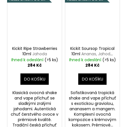
Kickit Ripe Strawberries
Kickit Soursop Tropical
10ml
Jahoda
10ml
Ananas, Jahoda,
Kokos, Mango
Ihned k odeslání
(>5 ks)
Ihned k odeslání
(>5 ks)
284 Kč
284 Kč
DO KOŠÍKU
DO KOŠÍKU
Klasická ovocná shake
Sofistikovaná tropická
and vape příchuť se
shake and vape příchuť
sladkými zralými
s exotickou graviolou,
jahodami. Autentická
ananasem a mangem.
chuť čerstvého ovoce v
Komplexní ovocná
prémiové kvalitě.
kompozice s krémovým
Tradiční česká příchuť
kokosem. Prémiové...