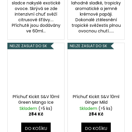
sladce nakyslé exotické
lahodně sladké, tropicky
ovoce. Skrývá se zde
aromatické a jemně
intenzivní chuť svěží
krémové papáji.
citrusové šťávy....
Dokonalé ztělesnění
Příchutě jsou dodávány
tropické svěžestis plnou
ve 60ml...
ovocnou chutí......
NELZE ZASLAT DO SK
NELZE ZASLAT DO SK
Příchuť KickIt S&V 10ml
Příchuť KickIt S&V 10ml
Green Mango Ice
Ginger Mild
Skladem
(>5 ks)
Skladem
(>5 ks)
284 Kč
284 Kč
DO KOŠÍKU
DO KOŠÍKU