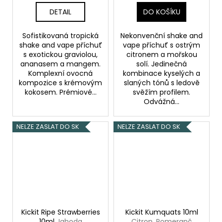
DETAIL
DO KOŠÍKU
Sofistikovaná tropická
Nekonvenční shake and
shake and vape příchuť
vape příchuť s ostrým
s exotickou graviolou,
citronem a mořskou
ananasem a mangem.
solí. Jedinečná
Komplexní ovocná
kombinace kyselých a
kompozice s krémovým
slaných tónů s ledově
kokosem. Prémiové...
svěžím profilem.
Odvážná...
NELZE ZASLAT DO SK
NELZE ZASLAT DO SK
Kickit Ripe Strawberries
Kickit Kumquats 10ml
10ml
Jahoda
Citron, Pomeranč