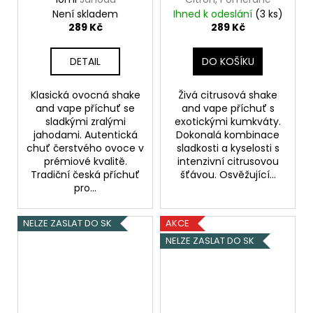
Není skladem
Ihned k odeslání
(3 ks)
289 Kč
289 Kč
DETAIL
DO KOŠÍKU
Klasická ovocná shake
Živá citrusová shake
and vape příchuť se
and vape příchuť s
sladkými zralými
exotickými kumkváty.
jahodami. Autentická
Dokonalá kombinace
chuť čerstvého ovoce v
sladkosti a kyselosti s
prémiové kvalitě.
intenzivní citrusovou
Tradiční česká příchuť
šťávou. Osvěžující...
pro...
NELZE ZASLAT DO SK
AKCE
NELZE ZASLAT DO SK