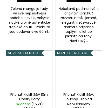
Zelené mango je tady
Nečekaně podmanivá a
ve své nejčerstvější
originální příchuť
podobě – svěží, nakysle
zázvoru nabízí jemné,
sladké a plné autentické
elegantní zázvorové
tropické chuti.... Příchutě
aroma s příjemně
jsou dodávány ve 60ml...
teplými a lehce
pikantními tóny.
Nevtíravý...
NELZE ZASLAT DO SK
NELZE ZASLAT DO SK
Příchuť KickIt S&V 10ml
Příchuť KickIt S&V:
Cherry Berry
Soursop Tropical
(Graviola a tropické
Skladem
(>5 ks)
Není skladem