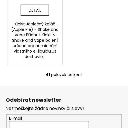
DETAIL
KickIt Jablečný koláč
(Apple Pie) - Shake and
Vape Příchuť KickIt v
Shake and Vape balení
určená pro namíchání
vlastního e-liquidu.Už
dost bylo...
41
položek celkem
O
v
Z
l
á
á
Odebírat newsletter
d
p
a
Nezmeškejte žádné novinky či slevy!
a
c
t
E-mail
í
í
p