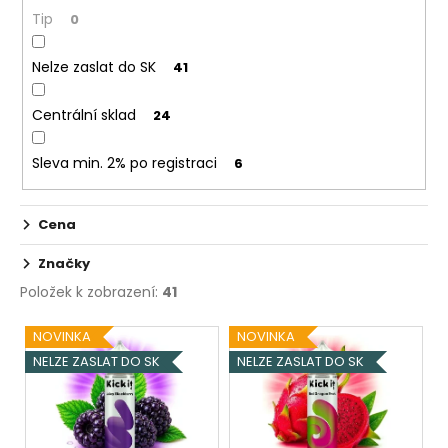
č
ů
Tip
0
u
j
e
Nelze zaslat do SK
41
m
e
Centrální sklad
24
Sleva min. 2% po registraci
6
OXVA
XLIM
TOP
FILL
Cena
SS
POD
Značky
CARTRIDGE
1,2OHM
Položek k zobrazení:
41
2ML
V
79
NOVINKA
NOVINKA
Kč
ý
NELZE ZASLAT DO SK
NELZE ZASLAT DO SK
p
i
s