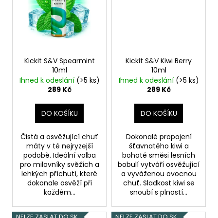
Kickit S&V Spearmint
Kickit S&V Kiwi Berry
10ml
10ml
Ihned k odeslání
(>5 ks)
Ihned k odeslání
(>5 ks)
289 Kč
289 Kč
DO KOŠÍKU
DO KOŠÍKU
Čistá a osvěžující chuť
Dokonalé propojení
máty v té nejryzejší
šťavnatého kiwi a
podobě. Ideální volba
bohaté směsi lesních
pro milovníky svěžích a
bobulí vytváří osvěžující
lehkých příchutí, které
a vyváženou ovocnou
dokonale osvěží při
chuť. Sladkost kiwi se
každém...
snoubí s plností...
NELZE ZASLAT DO SK
NELZE ZASLAT DO SK