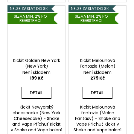
NELZE ZASLAT DO SK
NELZE ZASLAT DO SK
SLEVA MIN. 2% PO
SLEVA MIN. 2% PO
REGISTRACI
REGISTRACI
Kickit Golden New York
Kickit Melounová
(New York)
Fantazie (Melon)
Není skladem
Není skladem
199 Kč
279 Kč
DETAIL
DETAIL
KickIt Newyorský
KickIt Melounová
cheesecake (New York
fantazie (Melon
Cheesecake) - Shake
Fantasy) - Shake and
and Vape Příchuť KickIt
Vape Příchuť KickIt v
v Shake and Vape balení
Shake and Vape balení