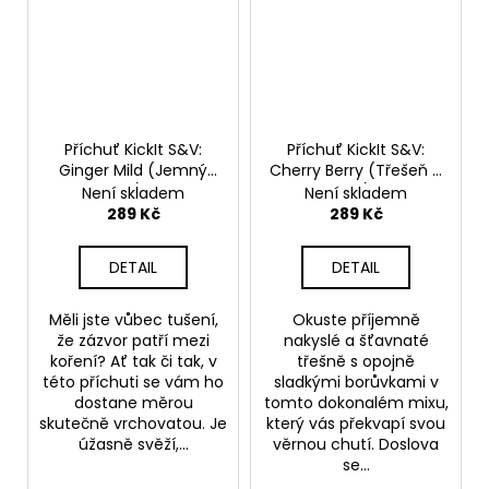
Příchuť KickIt S&V:
Příchuť KickIt S&V:
Ginger Mild (Jemný
Cherry Berry (Třešeň a
zázvor) 10ml
borůvka) 10ml
Není skladem
Není skladem
289 Kč
289 Kč
DETAIL
DETAIL
Měli jste vůbec tušení,
Okuste příjemně
že zázvor patří mezi
nakyslé a šťavnaté
koření? Ať tak či tak, v
třešně s opojně
této příchuti se vám ho
sladkými borůvkami v
dostane měrou
tomto dokonalém mixu,
skutečně vrchovatou. Je
který vás překvapí svou
úžasně svěží,...
věrnou chutí. Doslova
se...