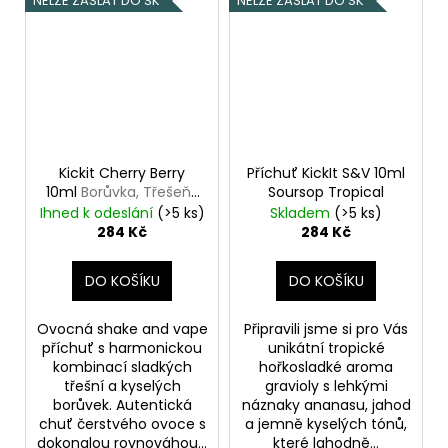
NELZE ZASLAT DO SK
NELZE ZASLAT DO SK
Kickit Cherry Berry
Příchuť KickIt S&V 10ml
10ml
Borůvka, Třešeň ,
Soursop Tropical
Višeň
Ihned k odeslání
(>5 ks)
Skladem
(>5 ks)
284 Kč
284 Kč
DO KOŠÍKU
DO KOŠÍKU
Ovocná shake and vape
Připravili jsme si pro Vás
příchuť s harmonickou
unikátní tropické
kombinací sladkých
hořkosladké aroma
třešní a kyselých
gravioly s lehkými
borůvek. Autentická
náznaky ananasu, jahod
chuť čerstvého ovoce s
a jemně kyselých tónů,
dokonalou rovnováhou...
které lahodně...