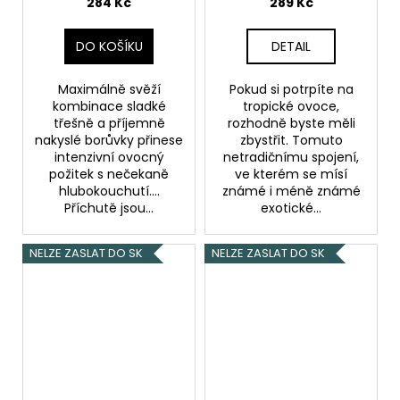
ovoce) 10ml
284 Kč
289 Kč
DO KOŠÍKU
DETAIL
Maximálně svěží
Pokud si potrpíte na
kombinace sladké
tropické ovoce,
třešně a příjemně
rozhodně byste měli
nakyslé borůvky přinese
zbystřit. Tomuto
intenzivní ovocný
netradičnímu spojení,
požitek s nečekaně
ve kterém se mísí
hlubokouchutí....
známé i méně známé
Příchutě jsou...
exotické...
NELZE ZASLAT DO SK
NELZE ZASLAT DO SK