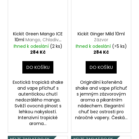
Kickit Green Mango ICE
Kickit Ginger Mild 10ml
10ml
Mango, Chladivá
Zázvor
složka (ICE)
Ihned k odeslání
(2 ks)
Ihned k odeslání
(>5 ks)
284 Kč
284 Kč
DO KOŠÍKU
DO KOŠÍKU
Exotická tropická shake
Originální kořeněná
and vape příchuť s
shake and vape příchuť
autentickou chutí
s jemným zázvorovým
nedozrálého manga.
aroma a pikantním
Svěží ovocná plnost s
nádechem. Elegantní
lehkou nakyslostí.
chuť bez ostrosti pro
Intenzivní tropické
náročné vapery. Česká...
aroma...