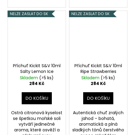
NELZE ZASLAT DO SK
NELZE ZASLAT DO SK
Příchuť KickIt S&V 10ml
Příchuť KickIt S&V 10ml
Salty Lemon Ice
Ripe Strawberries
Skladem
(>5 ks)
Skladem
(>5 ks)
284 Kč
284 Kč
DO KOŠÍKU
DO KOŠÍKU
Ostrá citronová kyselost
Autentická chuť zralých
se špetkou mořské soli
jahod – bohatá,
vytváří jedinečné
aromatická a plná
aroma, které osvěží a
sladkých tónů čerstvého