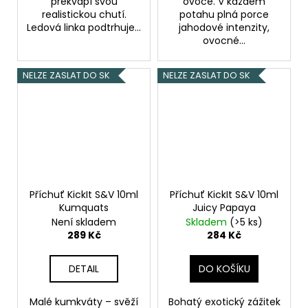
překvapí svou
ovoce. V každém
realistickou chutí.
potahu plná porce
Ledová linka podtrhuje...
jahodové intenzity,
ovocné...
NELZE ZASLAT DO SK
NELZE ZASLAT DO SK
Příchuť KickIt S&V 10ml
Příchuť KickIt S&V 10ml
Kumquats
Juicy Papaya
Není skladem
Skladem
(>5 ks)
289 Kč
284 Kč
DETAIL
DO KOŠÍKU
Malé kumkváty – svěží
Bohatý exotický zážitek