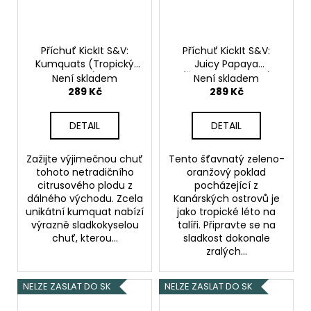
Příchuť KickIt S&V:
Příchuť KickIt S&V:
Kumquats (Tropický
Juicy Papaya
kumquat) 10ml
(Šťavnatá papája)
Není skladem
Není skladem
10ml
289 Kč
289 Kč
DETAIL
DETAIL
Zažijte výjimečnou chuť
Tento šťavnatý zeleno-
tohoto netradičního
oranžový poklad
citrusového plodu z
pocházející z
dálného východu. Zcela
Kanárských ostrovů je
unikátní kumquat nabízí
jako tropické léto na
výrazně sladkokyselou
talíři. Připravte se na
chuť, kterou...
sladkost dokonale
zralých...
NELZE ZASLAT DO SK
NELZE ZASLAT DO SK