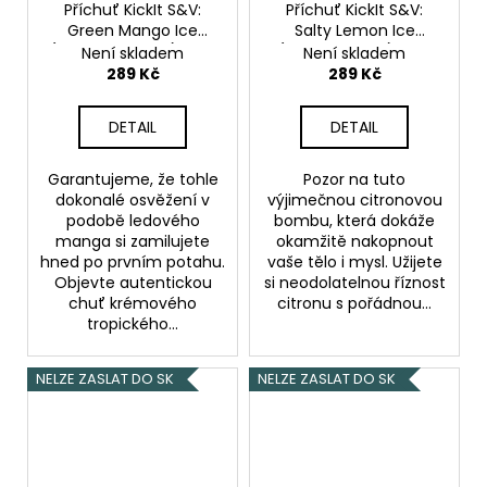
Příchuť KickIt S&V:
Příchuť KickIt S&V:
Green Mango Ice
Salty Lemon Ice
(Ledové mango) 10ml
(Ledový citron) 10ml
Není skladem
Není skladem
289 Kč
289 Kč
DETAIL
DETAIL
Garantujeme, že tohle
Pozor na tuto
dokonalé osvěžení v
výjimečnou citronovou
podobě ledového
bombu, která dokáže
manga si zamilujete
okamžitě nakopnout
hned po prvním potahu.
vaše tělo i mysl. Užijete
Objevte autentickou
si neodolatelnou říznost
chuť krémového
citronu s pořádnou...
tropického...
NELZE ZASLAT DO SK
NELZE ZASLAT DO SK