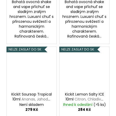
Bohatá ovocná shake
Bohatá ovocná shake
and vape příchuť se
and vape příchuť se
sladkým zralým
sladkým zralým
hroznem. Luxusní chuť s
hroznem. Luxusní chuť s
přirozenou svěžestí a
přirozenou svěžestí a
harmonickým
harmonickým
charakterem.
charakterem.
Rafinovaná česká...
Rafinovaná česká...
NELZE ZASLAT DO SK
NELZE ZASLAT DO SK
Kickit Soursop Tropical
Kickit Lemon Salty ICE
10ml
Ananas, Jahoda,
10ml
Citron, Chladivá
Kokos, Mango
složka (ICE)
Není skladem
Ihned k odeslání
(>5 ks)
279 Kč
284 Kč