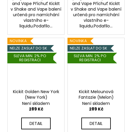
and Vape Příchuť KickIt
and Vape Příchuť KickIt
v Shake and Vape balení
v Shake and Vape balení
určená pro namíchání
určená pro namíchání
vlastního e-
vlastního e-
liquidu.Podařilo...
liquidu.Podařilo...
NOVINKA
NOVINKA
NELZE ZASLAT DO SK
NELZE ZASLAT DO SK
SLEVA MIN. 2% PO
SLEVA MIN. 2% PO
REGISTRACI
REGISTRACI
Kickit Golden New York
Kickit Melounová
(New York)
Fantazie (Melon)
Není skladem
Není skladem
289 Kč
289 Kč
DETAIL
DETAIL