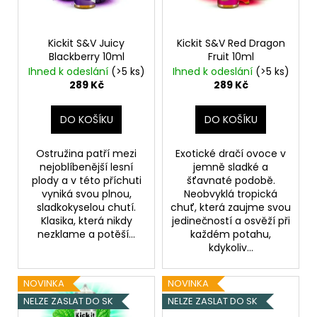
p
r
o
Kickit S&V Juicy
Kickit S&V Red Dragon
Blackberry 10ml
Fruit 10ml
d
Ihned k odeslání
(>5 ks)
Ihned k odeslání
(>5 ks)
u
289 Kč
289 Kč
k
t
DO KOŠÍKU
DO KOŠÍKU
ů
Ostružina patří mezi
Exotické dračí ovoce v
nejoblíbenější lesní
jemně sladké a
plody a v této příchuti
šťavnaté podobě.
vyniká svou plnou,
Neobvyklá tropická
sladkokyselou chutí.
chuť, která zaujme svou
Klasika, která nikdy
jedinečností a osvěží při
nezklame a potěší...
každém potahu,
kdykoliv...
NOVINKA
NOVINKA
NELZE ZASLAT DO SK
NELZE ZASLAT DO SK