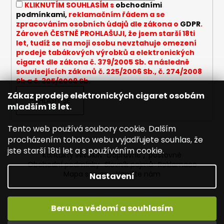
KLIKNUTÍM SOUHLASÍM s
obchodními
r
podmínkami,
reklamačním řádem a se
v
zpracováním osobních údajů dle zákona o
GDPR
.
k
Zároveň ČESTNĚ PROHLAŠUJI, že jsem starší 18ti
y
let, tudíž se na moji osobu nevztahuje omezení
v
prodeje tabákových výrobků a elektronických
cigaret dle zákona č. 379/2005 Sb. a následně
ý
souvisejících zákonů č. 225/2006 Sb., č. 274/2008
p
Sb a č. 305/2009 Sb.
i
Zákaz prodeje elektronických cigaret osobám
s
PŘIHLÁSIT SE
mladším 18 let.
u
Tento web používá soubory cookie. Dalším
procházením tohoto webu vyjadřujete souhlas, že
jste starší 18ti let a s používáním cookie.
Kontakty INNOKIN
Dopravné / poštovné
Obchodní podmínky
Slovník pojmů
Reklamace
Mapa serveru
Napište nám
Nastavení
Beru na vědomí a souhlasím
Vytvořil Shoptet
Vítejte ve světě INNOKIN. Nabízíme Vám to nejlepší ze světa
Copyright 2026
INNOKIN - Specialista na e-cigarety
.