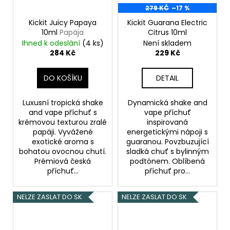
279 KČ
–17 %
Kickit Juicy Papaya
Kickit Guarana Electric
10ml
Papája
Citrus 10ml
Ihned k odeslání
(4 ks)
Není skladem
284 Kč
229 Kč
DO KOŠÍKU
DETAIL
Luxusní tropická shake
Dynamická shake and
and vape příchuť s
vape příchuť
krémovou texturou zralé
inspirovaná
papáji. Vyvážené
energetickými nápoji s
exotické aroma s
guaranou. Povzbuzující
bohatou ovocnou chutí.
sladká chuť s bylinným
Prémiová česká
podtónem. Oblíbená
příchuť...
příchuť pro...
NELZE ZASLAT DO SK
NELZE ZASLAT DO SK