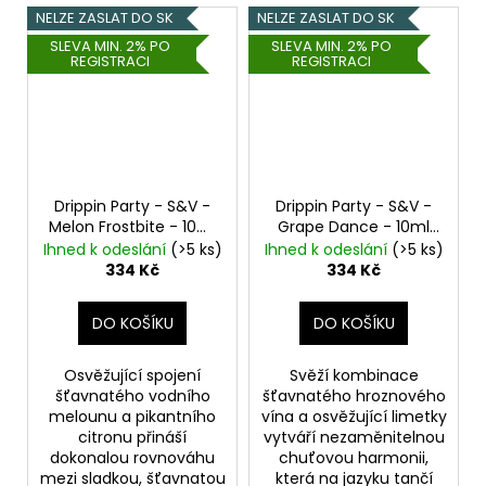
NELZE ZASLAT DO SK
NELZE ZASLAT DO SK
SLEVA MIN. 2% PO
SLEVA MIN. 2% PO
REGISTRACI
REGISTRACI
Drippin Party - S&V -
Drippin Party - S&V -
Melon Frostbite - 10ml
Grape Dance - 10ml
Chladivý vodní
Hroznové víno a
Ihned k odeslání
(>5 ks)
Ihned k odeslání
(>5 ks)
meloun a citron
limetka
334 Kč
334 Kč
DO KOŠÍKU
DO KOŠÍKU
Osvěžující spojení
Svěží kombinace
šťavnatého vodního
šťavnatého hroznového
melounu a pikantního
vína a osvěžující limetky
citronu přináší
vytváří nezaměnitelnou
dokonalou rovnováhu
chuťovou harmonii,
mezi sladkou, šťavnatou
která na jazyku tančí