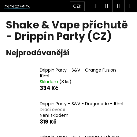
K
Přejít
Hledat
Náku
M
Přihlášen
CZK
na
o
obsah
Zpět
Zpět
košík
š
Shake & Vape příchutě
í
C
- Drippin Party (CZ)
k
o
p
Nejprodávanější
o
t
Drippin Party - S&V - Orange Fusion -
ř
10ml
e
Skladem
(3 ks)
b
334 Kč
u
j
Drippin Party - S&V - Dragonade - 10ml
Dračí ovoce
e
Není skladem
t
319 Kč
e
n