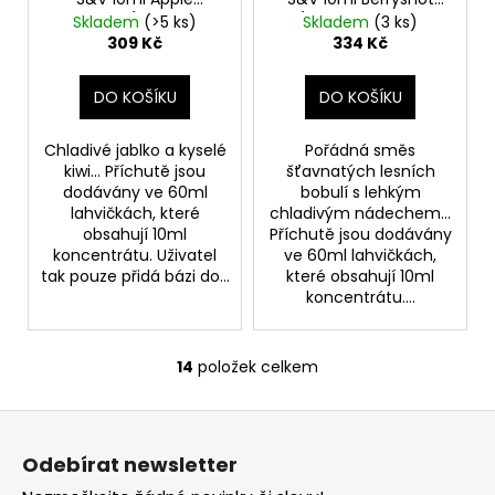
Maniac (Chladivé
(Kyselé maliny a
Skladem
(>5 ks)
Skladem
(3 ks)
jablko a kyselé kiwi)
sladké borůvky)
309 Kč
334 Kč
DO KOŠÍKU
DO KOŠÍKU
Chladivé jablko a kyselé
Pořádná směs
kiwi... Příchutě jsou
šťavnatých lesních
dodávány ve 60ml
bobulí s lehkým
lahvičkách, které
chladivým nádechem...
obsahují 10ml
Příchutě jsou dodávány
koncentrátu. Uživatel
ve 60ml lahvičkách,
tak pouze přidá bázi do...
které obsahují 10ml
koncentrátu....
14
položek celkem
O
v
Z
l
á
á
Odebírat newsletter
d
p