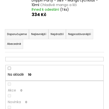
Drippin Party - S&V - Mango Lychious -
a
10ml
Chladivé mango a liči
Ihned k odeslání
(1 ks)
j
334 Kč
í
t
Ř
?
a
Doporučujeme
Nejlevnější
Nejdražší
Nejprodávanější
z
Abecedně
e
n
HLEDAT
í
p
r
Na skladě
10
D
o
o
d
p
Akce
u
0
o
k
r
Novinka
0
t
u