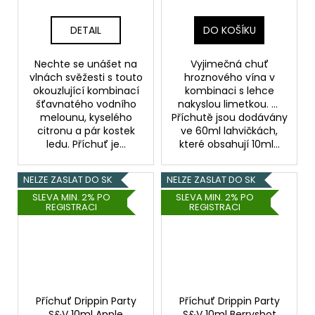
objem 10ml tabáková
nálepka Kolek Q
DETAIL
DO KOŠÍKU
Nechte se unášet na
Vyjimečná chuť
vlnách svěžesti s touto
hroznového vína v
okouzlující kombinací
kombinaci s lehce
šťavnatého vodního
nakyslou limetkou. ...
melounu, kyselého
Příchutě jsou dodávány
citronu a pár kostek
ve 60ml lahvičkách,
ledu. Příchuť je...
které obsahují 10ml...
NELZE ZASLAT DO SK
NELZE ZASLAT DO SK
SLEVA MIN. 2% PO
SLEVA MIN. 2% PO
REGISTRACI
REGISTRACI
Příchuť Drippin Party
Příchuť Drippin Party
S&V 10ml Apple
S&V 10ml Berryshot