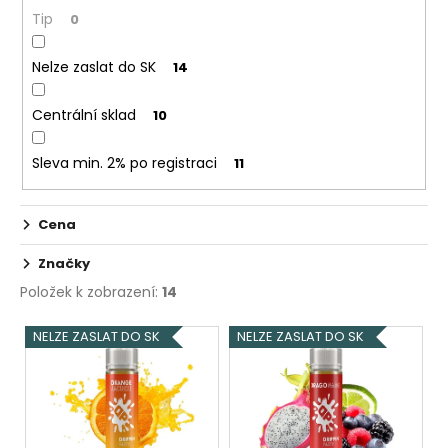
č
ů
Tip
0
u
j
e
Nelze zaslat do SK
14
m
e
Centrální sklad
10
Sleva min. 2% po registraci
11
ELF
BAR
600
-
Cena
20MG
-
Značky
CHERRY
(TŘEŠEŇ)
Položek k zobrazení:
14
145
V
Kč
NELZE ZASLAT DO SK
NELZE ZASLAT DO SK
ý
p
i
s