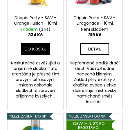
p
r
o
Drippin Party - S&V -
Drippin Party - S&V -
Orange Fusion - 10ml
Dragonade - 10ml
d
Dračí ovoce
Skladem
(3 ks)
Není skladem
u
334 Kč
319 Kč
k
t
DO KOŠÍKU
DETAIL
ů
Neskutečně osvěžující a
Nepřehnaně sladký dračí
příjemně sladká. Tato
dech Vás rozhodně
oranžáda je přesně tím
nenechá klidným.
pravým citrusovým
Základ plný exotiky z
mixem dokonale
dračího ovoce zlehka
sladkých a zároveň
dokresluje mistrovsky
příjemně kyselých...
namíchaná směs
lesního...
NELZE ZASLAT DO SK
NELZE ZASLAT DO SK
SLEVA MIN. 2% PO
REGISTRACI