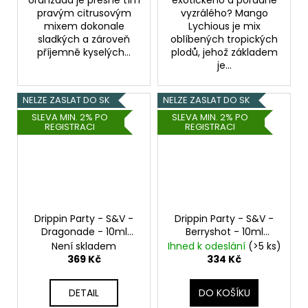
pravým citrusovým
vyzrálého? Mango
mixem dokonale
Lychious je mix
sladkých a zároveň
oblíbených tropických
příjemně kyselých...
plodů, jehož základem
je...
NELZE ZASLAT DO SK
NELZE ZASLAT DO SK
SLEVA MIN. 2% PO
SLEVA MIN. 2% PO
REGISTRACI
REGISTRACI
Drippin Party - S&V -
Drippin Party - S&V -
Dragonade - 10ml
Berryshot - 10ml
Dračí ovoce
Chladivé kyselé maliny
Není skladem
Ihned k odeslání
(>5 ks)
a sladké borůvky
369 Kč
334 Kč
DETAIL
DO KOŠÍKU