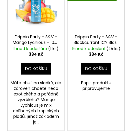
Drippin Party - S&V -
Drippin Party - S&V -
Mango Lychious - 10ml
Blackcurrant ICY Blast
Chladivé mango a liči
- 10ml
Černý rybíz a
Ihned k odeslání
(1 ks)
Ihned k odeslání
(>5 ks)
grapefruit
334 Kč
334 Kč
DO KOŠÍKU
DO KOŠÍKU
Máte chuť na sladké, ale
Popis produktu
zárověň chcete něco
připravujeme
exotického a pořádně
vyzrálého? Mango
Lychious je mix
oblíbených tropických
plodů, jehož základem
je...