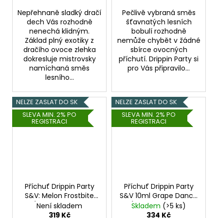
Nepřehnaně sladký dračí
Pečlivě vybraná směs
dech Vás rozhodně
šťavnatých lesních
nenechá klidným.
bobulí rozhodně
Základ plný exotiky z
nemůže chybět v žádné
dračího ovoce zlehka
sbírce ovocných
dokresluje mistrovsky
příchutí. Drippin Party si
namíchaná směs
pro Vás připravilo...
lesního...
NELZE ZASLAT DO SK
NELZE ZASLAT DO SK
SLEVA MIN. 2% PO
SLEVA MIN. 2% PO
REGISTRACI
REGISTRACI
Příchuť Drippin Party
Příchuť Drippin Party
S&V: Melon Frostbite
S&V 10ml Grape Dance
(Chladivý vodní
(Hroznové víno a
Není skladem
Skladem
(>5 ks)
meloun s citronem)
limetka)
319 Kč
334 Kč