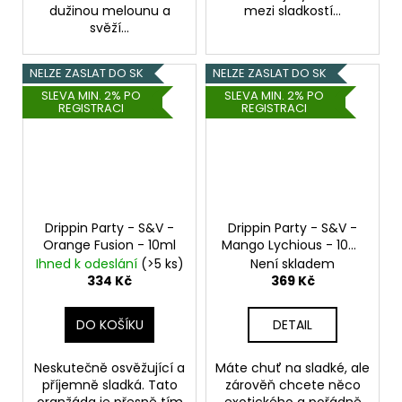
dužinou melounu a
mezi sladkostí...
svěží...
NELZE ZASLAT DO SK
NELZE ZASLAT DO SK
SLEVA MIN. 2% PO
SLEVA MIN. 2% PO
REGISTRACI
REGISTRACI
Drippin Party - S&V -
Drippin Party - S&V -
Orange Fusion - 10ml
Mango Lychious - 10ml
Chladivé mango a liči
Ihned k odeslání
(>5 ks)
Není skladem
334 Kč
369 Kč
DO KOŠÍKU
DETAIL
Neskutečně osvěžující a
Máte chuť na sladké, ale
příjemně sladká. Tato
zárověň chcete něco
oranžáda je přesně tím
exotického a pořádně