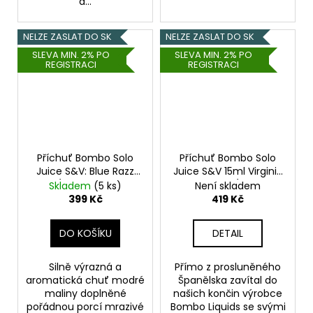
a...
NELZE ZASLAT DO SK
NELZE ZASLAT DO SK
SLEVA MIN. 2% PO
SLEVA MIN. 2% PO
REGISTRACI
REGISTRACI
Příchuť Bombo Solo
Příchuť Bombo Solo
Juice S&V: Blue Razz
Juice S&V 15ml Virginia
Ice (Ledová modrá
Tobacco (Tabák
Skladem
(5 ks)
Není skladem
malina) 15ml
Virginia)
399 Kč
419 Kč
DO KOŠÍKU
DETAIL
Silně výrazná a
Přímo z prosluněného
aromatická chuť modré
Španělska zavítal do
maliny doplněné
našich končin výrobce
pořádnou porcí mrazivé
Bombo Liquids se svými