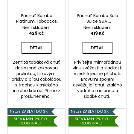
Příchuť Bombo
Příchuť Bombo Solo
Platinum Tobaccos
Juice S&V:
S&V: Culmen (Tabák s
Watermelon
Není skladem
Není skladem
pralinkou, čokoládou a
Strawberry (Vodní
429 Kč
419 Kč
irským krémem) 15ml
meloun a jahoda) 15ml
DETAIL
DETAIL
Zemitá tabáková chuť
Přivítejte mimořádnou
doslazená kakaovou
vlnu svěžesti a sladkosti
pralinkou, lískovými
v jedné jediné příchuti.
oříšky a bílou čokoládou
Bravurní spojení
s trochou klasického
osvěžující chuti zralého
irského krému. Přímo z
vodního melounu a
prosluněného...
sladké chuti...
NELZE ZASLAT DO SK
NELZE ZASLAT DO SK
SLEVA MIN. 2% PO
SLEVA MIN. 2% PO
REGISTRACI
REGISTRACI