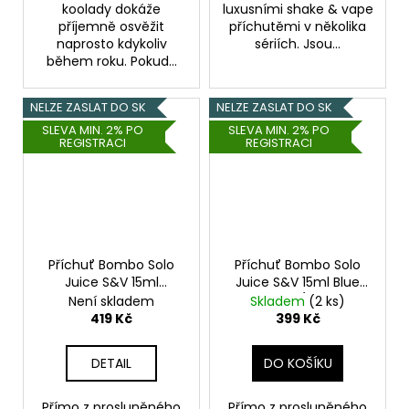
koolady dokáže
luxusními shake & vape
příjemně osvěžit
příchutěmi v několika
naprosto kdykoliv
sériích. Jsou...
během roku. Pokud...
NELZE ZASLAT DO SK
NELZE ZASLAT DO SK
SLEVA MIN. 2% PO
SLEVA MIN. 2% PO
REGISTRACI
REGISTRACI
Příchuť Bombo Solo
Příchuť Bombo Solo
Juice S&V 15ml
Juice S&V 15ml Blue
Pineapple Peach
Razz Ice (Ledová
Není skladem
Skladem
(2 ks)
(Ananas a broskev)
modrá malina)
419 Kč
399 Kč
DETAIL
DO KOŠÍKU
Přímo z prosluněného
Přímo z prosluněného