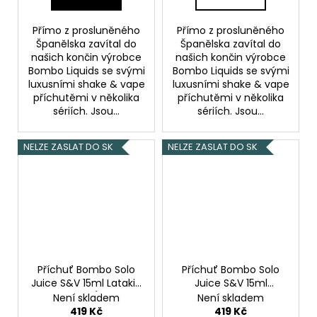
Přímo z prosluněného
Přímo z prosluněného
Španělska zavítal do
Španělska zavítal do
našich končin výrobce
našich končin výrobce
Bombo Liquids se svými
Bombo Liquids se svými
luxusními shake & vape
luxusními shake & vape
příchutěmi v několika
příchutěmi v několika
sériích. Jsou...
sériích. Jsou...
NELZE ZASLAT DO SK
NELZE ZASLAT DO SK
Příchuť Bombo Solo
Příchuť Bombo Solo
Juice S&V 15ml Latakia
Juice S&V 15ml
Tobacco (Tabák
Strawberry Lemon Ice
Není skladem
Není skladem
latakia)
(Ledová jahoda s
419 Kč
419 Kč