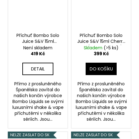
Příchuť Bombo Solo
Příchuť Bombo Solo
Juice S&V 15ml
Juice S&V 15ml Cherry
Watermelon
Ice (Ledová třešeň)
Není skladem
Skladem
(>5 ks)
Strawberry (Vodní
419 Kč
399 Kč
meloun a jahoda)
DETAIL
DO KOŠÍKU
Přímo z prosluněného
Přímo z prosluněného
Španělska zavítal do
Španělska zavítal do
našich končin výrobce
našich končin výrobce
Bombo Liquids se svými
Bombo Liquids se svými
luxusními shake & vape
luxusními shake & vape
příchutěmi v několika
příchutěmi v několika
sériích. Jsou...
sériích. Jsou...
NELZE ZASLAT DO SK
NELZE ZASLAT DO SK