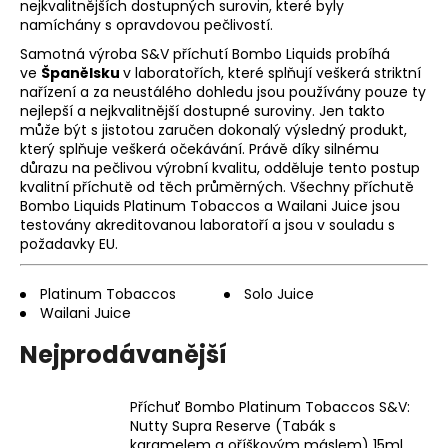
nejkvalitnějších dostupných surovin, které byly
a
namíchány s opravdovou pečlivostí.
j
Samotná výroba S&V příchutí Bombo Liquids probíhá
í
ve
Španělsku
v laboratořích, které splňují veškerá striktní
nařízení a za neustálého dohledu jsou používány pouze ty
t
nejlepší a nejkvalitnější dostupné suroviny. Jen takto
?
může být s jistotou zaručen dokonalý výsledný produkt,
který splňuje veškerá očekávání. Právě díky silnému
důrazu na pečlivou výrobní kvalitu, odděluje tento postup
kvalitní příchutě od těch průměrných. Všechny příchutě
Bombo Liquids Platinum Tobaccos a Wailani Juice jsou
testovány akreditovanou laboratoří a jsou v souladu s
HLEDAT
požadavky EU.
Platinum Tobaccos
Solo Juice
Wailani Juice
D
o
Nejprodávanější
p
o
r
Příchuť Bombo Platinum Tobaccos S&V:
u
Nutty Supra Reserve (Tabák s
karamelem a oříškovým máslem) 15ml