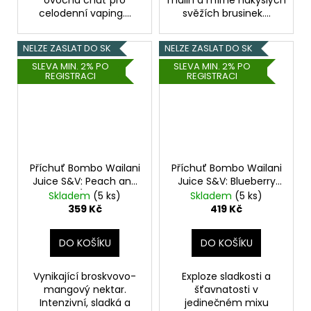
ovocná chuť pro
malin a mírně nakyslých
celodenní vaping....
svěžích brusinek....
NELZE ZASLAT DO SK
NELZE ZASLAT DO SK
SLEVA MIN. 2% PO
SLEVA MIN. 2% PO
REGISTRACI
REGISTRACI
Příchuť Bombo Wailani
Příchuť Bombo Wailani
Juice S&V: Peach and
Juice S&V: Blueberry
Mango (Broskev a
and Raspberry
Skladem
(5 ks)
Skladem
(5 ks)
mango) 15ml
(Borůvka a malina)
359 Kč
419 Kč
15ml
DO KOŠÍKU
DO KOŠÍKU
Vynikající broskvovo-
Exploze sladkosti a
mangový nektar.
šťavnatosti v
Intenzivní, sladká a
jedinečném mixu