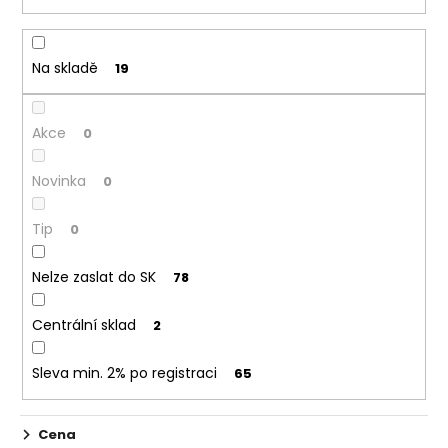
í
p
r
Na skladě
19
o
d
Akce
u
0
k
Novinka
0
t
ů
Tip
0
Nelze zaslat do SK
78
Centrální sklad
2
Sleva min. 2% po registraci
65
Cena