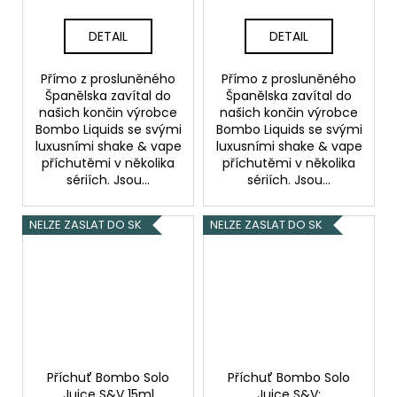
citronem)
DETAIL
DETAIL
Přímo z prosluněného
Přímo z prosluněného
Španělska zavítal do
Španělska zavítal do
našich končin výrobce
našich končin výrobce
Bombo Liquids se svými
Bombo Liquids se svými
luxusními shake & vape
luxusními shake & vape
příchutěmi v několika
příchutěmi v několika
sériích. Jsou...
sériích. Jsou...
NELZE ZASLAT DO SK
NELZE ZASLAT DO SK
Příchuť Bombo Solo
Příchuť Bombo Solo
Juice S&V 15ml
Juice S&V: