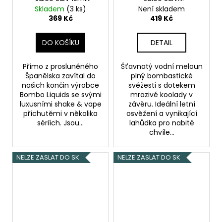
Smooth Tobacco
Watermelon Ice
Skladem
(3 ks)
Není skladem
(Jemná tabáková
(Ledový vodní
369 Kč
419 Kč
směs)
meloun) objem 15ml
DO KOŠÍKU
DETAIL
Přímo z prosluněného
Šťavnatý vodní meloun
Španělska zavítal do
plný bombastické
našich končin výrobce
svěžesti s dotekem
Bombo Liquids se svými
mrazivé koolady v
luxusními shake & vape
závěru. Ideální letní
příchutěmi v několika
osvěžení a vynikající
sériích. Jsou...
lahůdka pro nabité
chvíle...
NELZE ZASLAT DO SK
NELZE ZASLAT DO SK