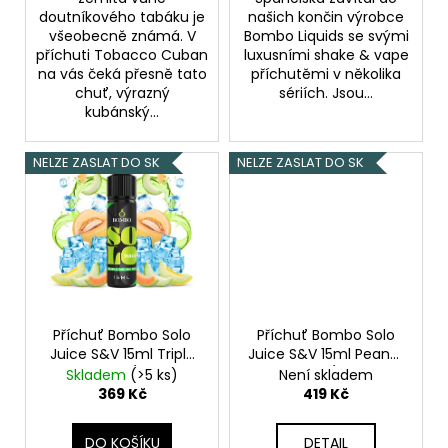
doutníkového tabáku je
našich končin výrobce
všeobecně známá. V
Bombo Liquids se svými
příchuti Tobacco Cuban
luxusními shake & vape
na vás čeká přesně tato
příchutěmi v několika
chuť, výrazný
sériích. Jsou...
kubánský...
NELZE ZASLAT DO SK
NELZE ZASLAT DO SK
Příchuť Bombo Solo
Příchuť Bombo Solo
Juice S&V 15ml Triple
Juice S&V 15ml Peanut
Melon Ice (Ledový
Tobacco (Tabák s
Skladem
(>5 ks)
Není skladem
cukrový meloun)
arašídy)
369 Kč
419 Kč
DO KOŠÍKU
DETAIL