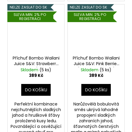
NELZE ZASLAT DO SK
NELZE ZASLAT DO SK
SLEVA MIN. 2% PO
SLEVA MIN. 2% PO
REGISTRACI
REGISTRACI
Příchuť Bombo Wailani
Příchuť Bombo Wailani
Juice S&V: Strawberry
Juice S&V: Pink Berries
and Pear (Jahoda s
(Bobulovitá směs)
Skladem
(5 ks)
Skladem
(5 ks)
hruškou) 15ml
15ml
389 Kč
389 Kč
DO KOŠÍKU
DO KOŠÍKU
Perfektní kombinace
Narůžovělá bobulovitá
nejchutnějších sladkých
směs ukrývá lahodné
jahod a hruškové šťávy
propojení sladkých
proložená kusy ledu.
zahraních jahod,
Povznášející a osvěžující
šťavnatých čerstvých