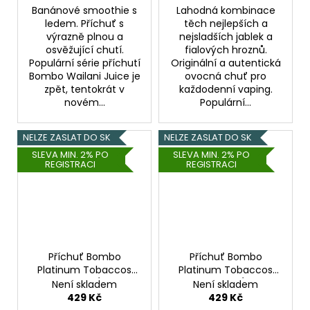
Banánové smoothie s
Lahodná kombinace
ledem. Příchuť s
těch nejlepších a
výrazně plnou a
nejsladších jablek a
osvěžující chutí.
fialových hroznů.
Populární série příchutí
Originální a autentická
Bombo Wailani Juice je
ovocná chuť pro
zpět, tentokrát v
každodenní vaping.
novém...
Populární...
NELZE ZASLAT DO SK
NELZE ZASLAT DO SK
SLEVA MIN. 2% PO
SLEVA MIN. 2% PO
REGISTRACI
REGISTRACI
Příchuť Bombo
Příchuť Bombo
Platinum Tobaccos
Platinum Tobaccos
S&V: Pompeii (Tradiční
S&V: Originis (Tabák
Není skladem
Není skladem
tabáková směs) 15ml
RY4) 15ml
429 Kč
429 Kč