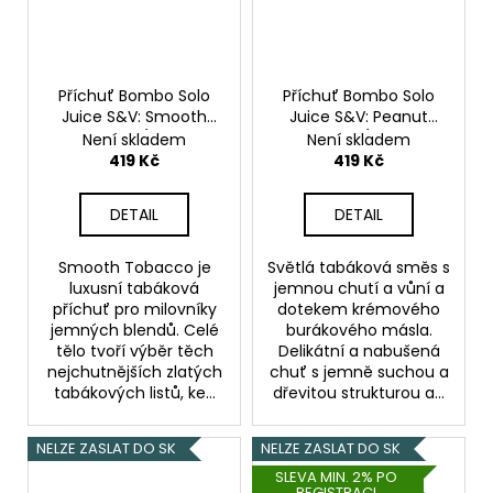
Příchuť Bombo Solo
Příchuť Bombo Solo
Juice S&V: Smooth
Juice S&V: Peanut
Tobacco (Jemná
Tobacco (Tabák s
Není skladem
Není skladem
tabáková směs)
arašídy) objem 15ml
419 Kč
419 Kč
objem 15ml
DETAIL
DETAIL
Smooth Tobacco je
Světlá tabáková směs s
luxusní tabáková
jemnou chutí a vůní a
příchuť pro milovníky
dotekem krémového
jemných blendů. Celé
burákového másla.
tělo tvoří výběr těch
Delikátní a nabušená
nejchutnějších zlatých
chuť s jemně suchou a
tabákových listů, ke...
dřevitou strukturou a...
NELZE ZASLAT DO SK
NELZE ZASLAT DO SK
SLEVA MIN. 2% PO
REGISTRACI