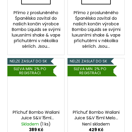
Přímo z prosluněného
Přímo z prosluněného
Španělska zavítal do
Španělska zavítal do
našich končin výrobce
našich končin výrobce
Bombo Liquids se svými
Bombo Liquids se svými
luxusními shake & vape
luxusními shake & vape
příchutěmi v několika
příchutěmi v několika
sériích. Jsou...
sériích. Jsou...
NELZE ZASLAT DO SK
NELZE ZASLAT DO SK
SLEVA MIN. 2% PO
SLEVA MIN. 2% PO
REGISTRACI
REGISTRACI
Příchuť Bombo Wailani
Příchuť Bombo Wailani
Juice S&V 15ml
Juice S&V 15ml Melon
Strawberry and Pear
and Watermelon
Skladem
(1 ks)
Není skladem
(Jahoda s hruškou)
(Melounový mix)
389 Kč
429 Kč