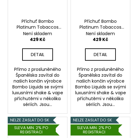
Příchuť Bombo
Příchuť Bombo
Platinum Tobaccos
Platinum Tobaccos
S&V 15ml Culmen
S&V 15ml Nutty Supra
Není skladem
Není skladem
(Tabák s pralinkou,
Reserve (Tabák s
429 Kč
429 Kč
čokoládou a irským
karamelem a
krémem)
oříškovým máslem)
DETAIL
DETAIL
Přímo z prosluněného
Přímo z prosluněného
Španělska zavítal do
Španělska zavítal do
našich končin výrobce
našich končin výrobce
Bombo Liquids se svými
Bombo Liquids se svými
luxusními shake & vape
luxusními shake & vape
příchutěmi v několika
příchutěmi v několika
sériích. Jsou...
sériích. Jsou...
NELZE ZASLAT DO SK
NELZE ZASLAT DO SK
SLEVA MIN. 2% PO
SLEVA MIN. 2% PO
REGISTRACI
REGISTRACI