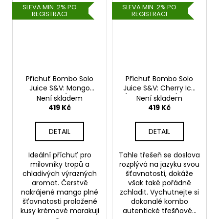
SLEVA MIN. 2% PO
SLEVA MIN. 2% PO
REGISTRACI
REGISTRACI
Příchuť Bombo Solo
Příchuť Bombo Solo
Juice S&V: Mango
Juice S&V: Cherry Ice
Passion Ice (Mango s
(Ledová třešeň) 15ml
Není skladem
Není skladem
marakujou na ledu)
419 Kč
419 Kč
15ml
DETAIL
DETAIL
Ideální příchuť pro
Tahle třešeň se doslova
milovníky tropů a
rozplývá na jazyku svou
chladivých výrazných
šťavnatostí, dokáže
aromat. Čerstvě
však také pořádně
nakrájené mango plné
zchladit. Vychutnejte si
šťavnatosti proložené
dokonalé kombo
kusy krémové marakuji
autentické třešňové...