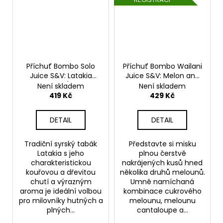
Příchuť Bombo Solo
Příchuť Bombo Wailani
Juice S&V: Latakia
Juice S&V: Melon and
Tobacco (Tabák
Watermelon
Není skladem
Není skladem
latakia) objem 15ml
(Melounový mix) 15ml
419 Kč
429 Kč
DETAIL
DETAIL
Tradiční syrský tabák
Představte si misku
Latakia s jeho
plnou čerstvě
charakteristickou
nakrájených kusů hned
kouřovou a dřevitou
několika druhů melounů.
chutí a výrazným
Umně namíchaná
aroma je ideální volbou
kombinace cukrového
pro milovníky hutných a
melounu, melounu
plných...
cantaloupe a...