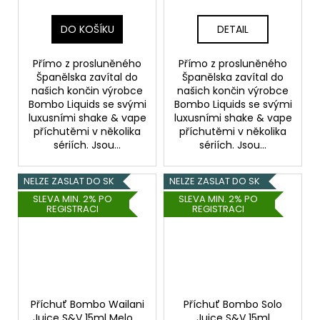
DO KOŠÍKU
DETAIL
Přímo z prosluněného
Přímo z prosluněného
Španělska zavítal do
Španělska zavítal do
našich končin výrobce
našich končin výrobce
Bombo Liquids se svými
Bombo Liquids se svými
luxusními shake & vape
luxusními shake & vape
příchutěmi v několika
příchutěmi v několika
sériích. Jsou...
sériích. Jsou...
NELZE ZASLAT DO SK
NELZE ZASLAT DO SK
SLEVA MIN. 2% PO
SLEVA MIN. 2% PO
REGISTRACI
REGISTRACI
Příchuť Bombo Wailani
Příchuť Bombo Solo
Juice S&V 15ml Melon,
Juice S&V 15ml