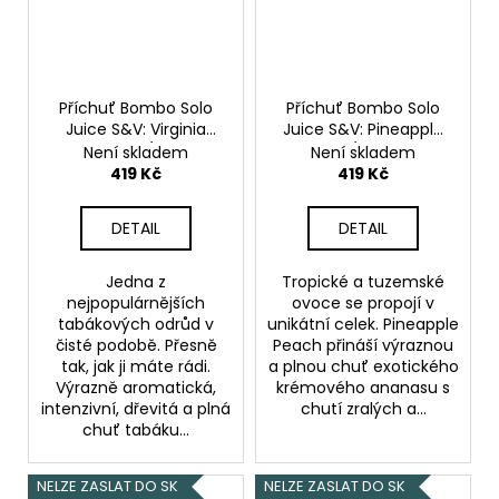
Příchuť Bombo Solo
Příchuť Bombo Solo
Juice S&V: Virginia
Juice S&V: Pineapple
Tobacco (Tabák
Peach (Ananas a
Není skladem
Není skladem
Virginia) 15ml
broskev) 15ml
419 Kč
419 Kč
DETAIL
DETAIL
Jedna z
Tropické a tuzemské
nejpopulárnějších
ovoce se propojí v
tabákových odrůd v
unikátní celek. Pineapple
čisté podobě. Přesně
Peach přináší výraznou
tak, jak ji máte rádi.
a plnou chuť exotického
Výrazně aromatická,
krémového ananasu s
intenzivní, dřevitá a plná
chutí zralých a...
chuť tabáku...
NELZE ZASLAT DO SK
NELZE ZASLAT DO SK