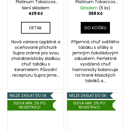
Platinum Tobaccos
Platinum Tobaccos
S&V: Nutty Supra
S&V: Cuspidis (Světlý
Není skladem
Skladem
(5 ks)
Reserve (Tabák s
tabák s čokoládou a
429 Kč
369 Kč
karamelem a
oříšky) 15ml
oříškovým máslem)
DETAIL
DO KOŠÍKU
15ml
Nová variace úspěšné a
Příjemná chuť světlého
oceňované příchutě
tabáku s oříšky a
Supra známé pro svou
jemným čokoládovým
charakteristicky sladkou
zákuskem. Perfektně
chuť tabáku s
vyvážená chuť
karamelem. Původní
harmonicky balancuje
recepturu Supra jsme...
na hraně klasických
tabáků a...
NELZE ZASLAT DO SK
NELZE ZASLAT DO SK
SLEVA MIN. 2% PO
SLEVA MIN. 2% PO
REGISTRACI
REGISTRACI