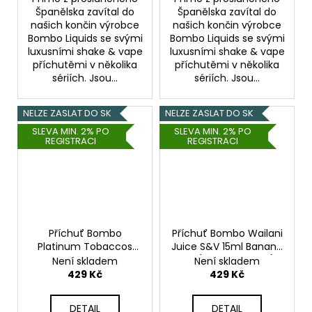
Španělska zavítal do
Španělska zavítal do
našich končin výrobce
našich končin výrobce
Bombo Liquids se svými
Bombo Liquids se svými
luxusními shake & vape
luxusními shake & vape
příchutěmi v několika
příchutěmi v několika
sériích. Jsou...
sériích. Jsou...
NELZE ZASLAT DO SK
NELZE ZASLAT DO SK
SLEVA MIN. 2% PO
SLEVA MIN. 2% PO
REGISTRACI
REGISTRACI
Příchuť Bombo
Příchuť Bombo Wailani
Platinum Tobaccos
Juice S&V 15ml Banana
S&V 15ml Originis
Ice (Ledový banán)
Není skladem
Není skladem
(Tabák RY4)
429 Kč
429 Kč
DETAIL
DETAIL