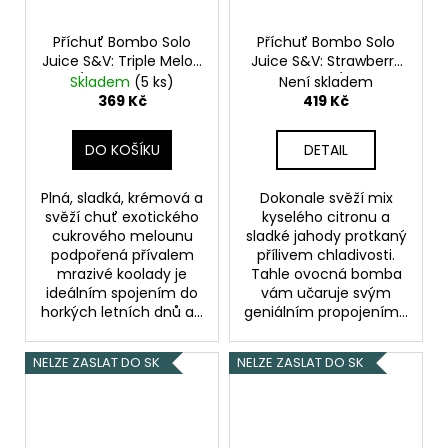
Příchuť Bombo Solo
Příchuť Bombo Solo
Juice S&V: Triple Melon
Juice S&V: Strawberry
Ice (Ledový cukrový
Lemon Ice (Ledová
Skladem
(5 ks)
Není skladem
meloun) objem 15ml
jahoda s citronem)
369 Kč
419 Kč
objem 15ml
DO KOŠÍKU
DETAIL
Plná, sladká, krémová a
Dokonale svěží mix
svěží chuť exotického
kyselého citronu a
cukrového melounu
sladké jahody protkaný
podpořená přívalem
přílivem chladivosti.
mrazivé koolady je
Tahle ovocná bomba
ideálním spojením do
vám učaruje svým
horkých letních dnů a...
geniálním propojením...
NELZE ZASLAT DO SK
NELZE ZASLAT DO SK