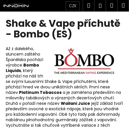
K
Přejít
Hledat
Náku
M
Přihlášen
CZK
na
o
obsah
Zpět
Zpět
košík
š
Shake & Vape příchutě
í
C
- Bombo (ES)
k
o
p
Až z dalekého,
o
sluncem zalitého
Španělska pochází
t
výrobce
Bombo
ř
Liquids
, který
e
přichází na náš trh
se svými luxusními Shake & Vape příchutěmi, které
b
přichází hned ve dvou unikátních sériích. První nese
u
název
Platinum Tobaccos
a je zaměřena především na
j
milovníky tabákových a výrazných dezertových chutí.
Druhá v pořadí nese název
Wailani Juice
jejíž základ tvoří
e
především ovocné a exotické nápoje, které jsou vhodné
t
pro každodenní vapování. Obě tyto řady pak dohromady
e
nabídnou plnohodnotný gurmánský zážitek z vapování.
Vychutnáte si tak chuťově vytříbené variace z těch
n