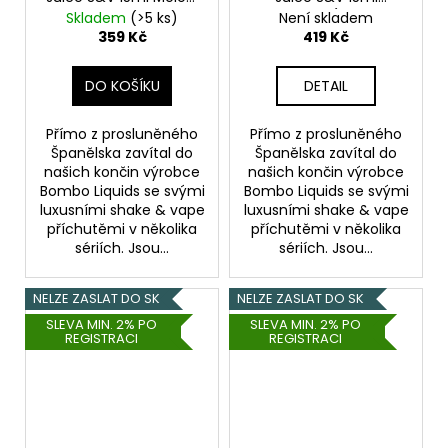
Lime and Coco
Tobacco C (Kubánský
Skladem
(>5 ks)
Není skladem
(Cukrový meloun,
doutníkový tabák)
359 Kč
419 Kč
limetka a kokos)
DO KOŠÍKU
DETAIL
Přímo z prosluněného
Přímo z prosluněného
Španělska zavítal do
Španělska zavítal do
našich končin výrobce
našich končin výrobce
Bombo Liquids se svými
Bombo Liquids se svými
luxusními shake & vape
luxusními shake & vape
příchutěmi v několika
příchutěmi v několika
sériích. Jsou...
sériích. Jsou...
NELZE ZASLAT DO SK
NELZE ZASLAT DO SK
SLEVA MIN. 2% PO
SLEVA MIN. 2% PO
REGISTRACI
REGISTRACI