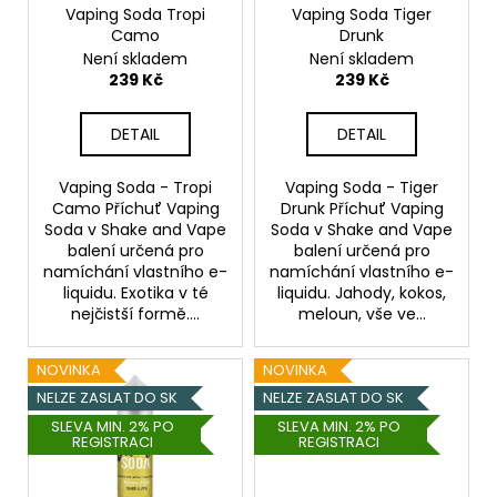
Původně:
o
Vaping Soda Tropi
Vaping Soda Tiger
245
Camo
Drunk
d
Kč
Není skladem
Není skladem
u
239 Kč
239 Kč
k
t
DETAIL
DETAIL
ů
Vaping Soda - Tropi
Vaping Soda - Tiger
Camo Příchuť Vaping
Drunk Příchuť Vaping
Soda v Shake and Vape
Soda v Shake and Vape
balení určená pro
balení určená pro
namíchání vlastního e-
namíchání vlastního e-
liquidu. Exotika v té
liquidu. Jahody, kokos,
nejčistší formě....
meloun, vše ve...
NOVINKA
NOVINKA
NELZE ZASLAT DO SK
NELZE ZASLAT DO SK
SLEVA MIN. 2% PO
SLEVA MIN. 2% PO
REGISTRACI
REGISTRACI