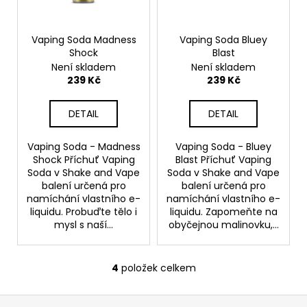
Vaping Soda Madness
Vaping Soda Bluey
Shock
Blast
Není skladem
Není skladem
239 Kč
239 Kč
DETAIL
DETAIL
Vaping Soda - Madness
Vaping Soda - Bluey
Shock Příchuť Vaping
Blast Příchuť Vaping
Soda v Shake and Vape
Soda v Shake and Vape
balení určená pro
balení určená pro
namíchání vlastního e-
namíchání vlastního e-
liquidu. Probuďte tělo i
liquidu. Zapomeňte na
mysl s naší...
obyčejnou malinovku,...
4
položek celkem
O
v
Z
l