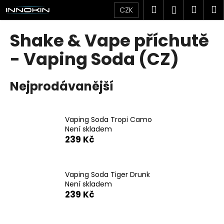
K
Přejít
Hledat
Náku
M
Přihlášen
CZK
na
o
obsah
Zpět
Zpět
košík
š
Shake & Vape příchutě
í
C
- Vaping Soda (CZ)
k
o
p
Nejprodávanější
o
t
ř
Vaping Soda Tropi Camo
Není skladem
e
239 Kč
b
u
j
Vaping Soda Tiger Drunk
e
Není skladem
239 Kč
t
e
n