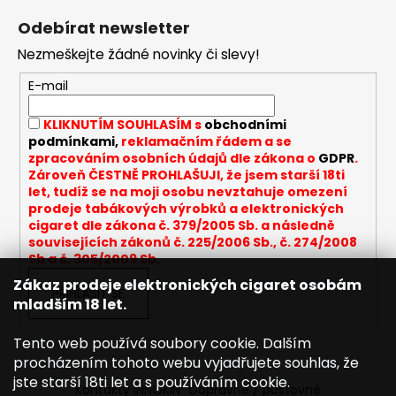
á
á
Odebírat newsletter
d
p
a
Nezmeškejte žádné novinky či slevy!
a
c
t
E-mail
í
í
p
KLIKNUTÍM SOUHLASÍM s
obchodními
r
podmínkami,
reklamačním řádem a se
v
zpracováním osobních údajů dle zákona o
GDPR
.
k
Zároveň ČESTNĚ PROHLAŠUJI, že jsem starší 18ti
y
let, tudíž se na moji osobu nevztahuje omezení
v
prodeje tabákových výrobků a elektronických
cigaret dle zákona č. 379/2005 Sb. a následně
ý
souvisejících zákonů č. 225/2006 Sb., č. 274/2008
p
Sb a č. 305/2009 Sb.
i
Zákaz prodeje elektronických cigaret osobám
s
PŘIHLÁSIT SE
mladším 18 let.
u
Tento web používá soubory cookie. Dalším
procházením tohoto webu vyjadřujete souhlas, že
jste starší 18ti let a s používáním cookie.
Kontakty INNOKIN
Dopravné / poštovné