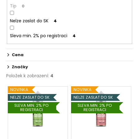
č
ů
Tip
0
u
j
e
Nelze zaslat do SK
4
m
e
Sleva min. 2% po registraci
4
ELF
Cena
BAR
ELFLIQ
Značky
-
SALT
Položek k zobrazení:
4
E-
LIQUID
V
NOVINKA
NOVINKA
-
ý
STRAWBERRY
NELZE ZASLAT DO SK
NELZE ZASLAT DO SK
KIWI
p
SLEVA MIN. 2% PO
SLEVA MIN. 2% PO
-
REGISTRACI
REGISTRACI
i
10ML
-
s
10MG
p
185
r
Kč