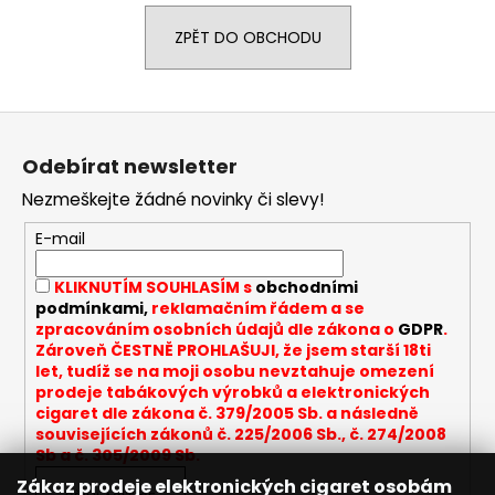
a
ZPĚT DO OBCHODU
j
í
t
Z
?
á
Odebírat newsletter
p
Nezmeškejte žádné novinky či slevy!
a
t
E-mail
HLEDAT
í
KLIKNUTÍM SOUHLASÍM s
obchodními
podmínkami,
reklamačním řádem a se
zpracováním osobních údajů dle zákona o
GDPR
.
D
Zároveň ČESTNĚ PROHLAŠUJI, že jsem starší 18ti
let, tudíž se na moji osobu nevztahuje omezení
o
prodeje tabákových výrobků a elektronických
p
cigaret dle zákona č. 379/2005 Sb. a následně
o
souvisejících zákonů č. 225/2006 Sb., č. 274/2008
r
Sb a č. 305/2009 Sb.
u
Zákaz prodeje elektronických cigaret osobám