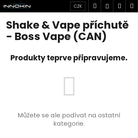
K
Přejít
Hledat
Náku
M
Přihlášen
CZK
na
o
obsah
Zpět
Zpět
košík
š
Shake & Vape příchutě
í
C
- Boss Vape (CAN)
k
o
p
Produkty teprve připravujeme.
o
t
ř
e
b
u
j
e
Můžete se ale podívat na ostatní
t
kategorie.
e
n