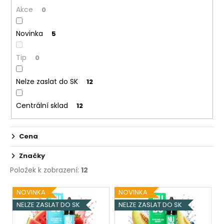
Akce
u
0
k
Novinka
5
t
ů
Tip
0
Nelze zaslat do SK
12
Centrální sklad
12
Cena
Značky
Položek k zobrazení:
12
V
NOVINKA
NOVINKA
ý
NELZE ZASLAT DO SK
NELZE ZASLAT DO SK
p