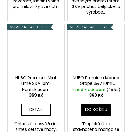
závěrem, ideální volba
ovocným charakterem.
pro milovníky svěžích...
S&V příchuť belgického
výrobce...
NELZE ZASLAT DO SK
NELZE ZASLAT DO SK
NUBO Premium Mint
NUBO Premium Mango
Lime S&V 10ml
Grape S&V 10ml
Chladivé hroznové
Není skladem
Ihned k odeslání
(>5 ks)
víno s mangem
369 Kč
369 Kč
DETAIL
DO KOŠÍKU
Chladivá a osvěžující
Tropická fúze
směs čerstvé máty,
šťavnatého manga se