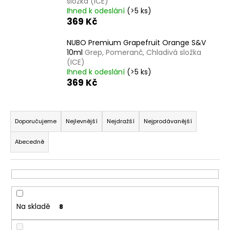
č
složka (ICE)
u
Ihned k odeslání
(>5 ks)
369 Kč
j
e
NUBO Premium Grapefruit Orange S&V
m
10ml
Grep, Pomeranč, Chladivá složka
e
(ICE)
Ihned k odeslání
(>5 ks)
369 Kč
DEKANG
DAF
10ML
Ř
6MG
a
Doporučujeme
Nejlevnější
Nejdražší
Nejprodávanější
156
z
Kč
Abecedně
Původně:
e
195
n
Kč
í
p
r
Na skladě
8
o
d