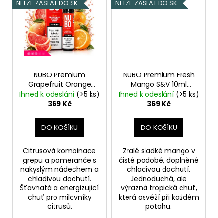
NELZE ZASLAT DO SK
NELZE ZASLAT DO SK
NUBO Premium
NUBO Premium Fresh
Grapefruit Orange
Mango S&V 10ml
S&V 10ml
Grep,
Mango, Chladivá
Ihned k odeslání
(>5 ks)
Ihned k odeslání
(>5 ks)
Pomeranč, Chladivá
složka (ICE)
369 Kč
369 Kč
složka (ICE)
DO KOŠÍKU
DO KOŠÍKU
Citrusová kombinace
Zralé sladké mango v
grepu a pomeranče s
čisté podobě, doplněné
nakyslým nádechem a
chladivou dochutí.
chladivou dochutí.
Jednoduchá, ale
Šťavnatá a energizující
výrazná tropická chuť,
chuť pro milovníky
která osvěží při každém
citrusů.
potahu.