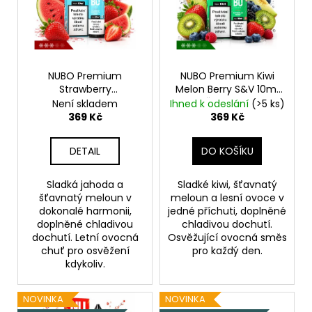
i
s
p
r
o
NUBO Premium
NUBO Premium Kiwi
Strawberry
Melon Berry S&V 10ml
d
Watermelon S&V 10ml
Kiwi, Žlutý meloun,
Není skladem
Ihned k odeslání
(>5 ks)
u
Jahoda, Vodní meloun,
Bobule, Chladivá
369 Kč
369 Kč
Chladivá složka (ICE)
složka (ICE)
k
t
DETAIL
DO KOŠÍKU
ů
Sladká jahoda a
Sladké kiwi, šťavnatý
šťavnatý meloun v
meloun a lesní ovoce v
dokonalé harmonii,
jedné příchuti, doplněné
doplněné chladivou
chladivou dochutí.
dochutí. Letní ovocná
Osvěžující ovocná směs
chuť pro osvěžení
pro každý den.
kdykoliv.
NOVINKA
NOVINKA