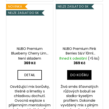
NOVINKA
NELZE ZASLAT DO SK
NELZE ZASLAT DO SK
NUBO Premium
NUBO Premium Pink
Blueberry Cherry Lime
Berries S&V 10ml
S&V 10ml
Borůvka,
Chladivá jahoda s
Není skladem
Ihned k odeslání
(>5 ks)
Třešeň, Limetka,
malonami a rybízem
369 Kč
369 Kč
Chladivá složka (ICE)
DETAIL
DO KOŠÍKU
Osvěžující mix borůvky,
Živá směs šťavnatých
třešně a limetky s
růžových bobulí se
chladivou dochutí.
sladko-kyselým
Ovocná exploze s
profilem. Dokonale
příjemným mentolovým
vyvážený mix s plným