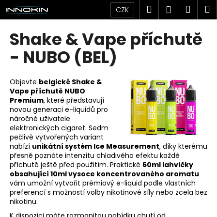
K
Přejít
Hledat
Náku
M
Přihlášen
CZK
na
o
obsah
Zpět
Zpět
košík
š
Shake & Vape příchutě
í
C
- NUBO (BEL)
k
o
p
Objevte
belgické Shake &
o
Vape příchutě NUBO
Premium
, které představují
t
novou generaci e-liquidů pro
ř
náročné uživatele
e
elektronických cigaret. Sedm
pečlivě vytvořených variant
b
nabízí
unikátní systém Ice Measurement
, díky kterému
u
přesně poznáte intenzitu chladivého efektu každé
j
příchutě ještě před použitím. Praktické
60ml lahvičky
obsahující 10ml vysoce koncentrovaného aromatu
e
vám umožní vytvořit prémiový e-liquid podle vlastních
t
preferencí s možností volby nikotinové síly nebo zcela bez
e
nikotinu.
n
K dispozici máte rozmanitou nabídku chutí od