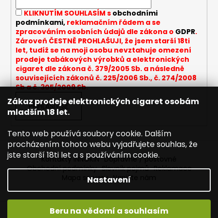
í
p
KLIKNUTÍM SOUHLASÍM s
obchodními
r
podmínkami,
reklamačním řádem a se
v
zpracováním osobních údajů dle zákona o
GDPR
.
k
Zároveň ČESTNĚ PROHLAŠUJI, že jsem starší 18ti
y
let, tudíž se na moji osobu nevztahuje omezení
v
prodeje tabákových výrobků a elektronických
cigaret dle zákona č. 379/2005 Sb. a následně
ý
souvisejících zákonů č. 225/2006 Sb., č. 274/2008
p
Sb a č. 305/2009 Sb.
i
Zákaz prodeje elektronických cigaret osobám
s
PŘIHLÁSIT SE
mladším 18 let.
u
Tento web používá soubory cookie. Dalším
procházením tohoto webu vyjadřujete souhlas, že
jste starší 18ti let a s používáním cookie.
Kontakty INNOKIN
Dopravné / poštovné
Obchodní podmínky
Slovník pojmů
Reklamace
Mapa serveru
Napište nám
Nastavení
Beru na vědomí a souhlasím
Vytvořil Shoptet