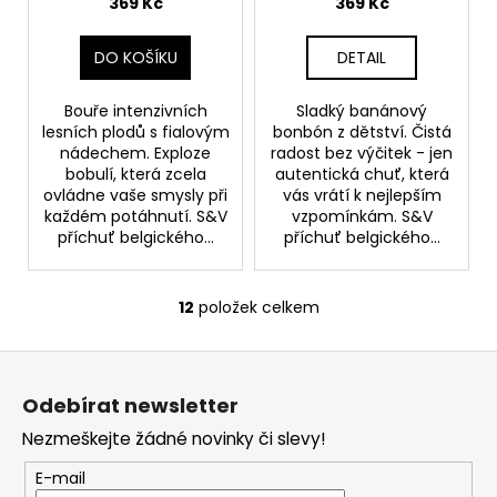
malina s ostružinami a
369 Kč
369 Kč
borůvkami
DO KOŠÍKU
DETAIL
Bouře intenzivních
Sladký banánový
lesních plodů s fialovým
bonbón z dětství. Čistá
nádechem. Exploze
radost bez výčitek - jen
bobulí, která zcela
autentická chuť, která
ovládne vaše smysly při
vás vrátí k nejlepším
každém potáhnutí. S&V
vzpomínkám. S&V
příchuť belgického...
příchuť belgického...
12
položek celkem
O
v
Z
l
á
á
Odebírat newsletter
d
p
a
Nezmeškejte žádné novinky či slevy!
a
c
t
E-mail
í