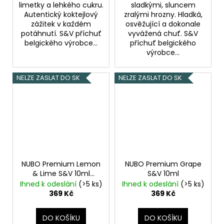
limetky a lehkého cukru.
sladkými, sluncem
Autentický koktejlový
zralými hrozny. Hladká,
zážitek v každém
osvěžující a dokonale
potáhnutí. S&V příchuť
vyvážená chuť. S&V
belgického výrobce...
příchuť belgického
výrobce...
NELZE ZASLAT DO SK
NELZE ZASLAT DO SK
NUBO Premium Lemon
NUBO Premium Grape
& Lime S&V 10ml
S&V 10ml
Chladivý citrón s
Ihned k odeslání
(>5 ks)
Ihned k odeslání
(>5 ks)
limetkou
369 Kč
369 Kč
DO KOŠÍKU
DO KOŠÍKU