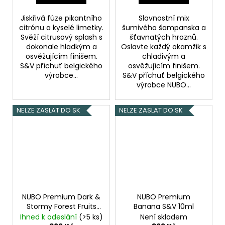
Jiskřivá fúze pikantního
Slavnostní mix
citrónu a kyselé limetky.
šumivého šampanska a
Svěží citrusový splash s
šťavnatých hroznů.
dokonale hladkým a
Oslavte každý okamžik s
osvěžujícím finišem.
chladivým a
S&V příchuť belgického
osvěžujícím finišem.
výrobce...
S&V příchuť belgického
výrobce NUBO...
NELZE ZASLAT DO SK
NELZE ZASLAT DO SK
NUBO Premium Dark &
NUBO Premium
Stormy Forest Fruits
Banana S&V 10ml
S&V 10ml
Chladivá
Ihned k odeslání
(>5 ks)
Není skladem