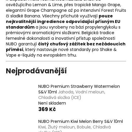
osvěžujícího Lemon & Lime, přes tropické Mango Grape,
a
elegantní Grape Champagne až po intenzivní Forest Fruits
j
či sladké Banana. Všechny příchutě využívají
pouze
í
nejkvalitnější ingredience odpovídající přísným EU
standardům
a jsou vyrobeny na bázi propylenglykolu s
t
prémiovými aromatickými složkami. Belgická tradice
?
řemeslné dokonalosti a inovativní přístup společnosti
NUBO garantují
čistý chuťový zážitek bez nežádoucích
příměsí
, který nastavuje nové standardy pro Shake &
Vape e-liquidy na evropském trhu.
HLEDAT
Nejprodávanější
NUBO Premium Strawberry Watermelon
S&V 10ml
Jahoda, Vodní meloun,
D
Chladivá složka (ICE)
o
Není skladem
p
369 Kč
o
r
NUBO Premium Kiwi Melon Berry S&V 10ml
u
Kiwi, Žlutý meloun, Bobule, Chladivá