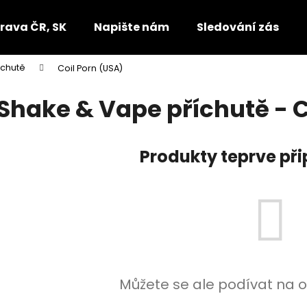
rava ČR, SK
Napište nám
Sledování zásilek
íchutě
Coil Porn (USA)
Co potřebujete najít?
Shake & Vape příchutě - C
HLEDAT
Produkty teprve př
Doporučujeme
Můžete se ale podívat na o