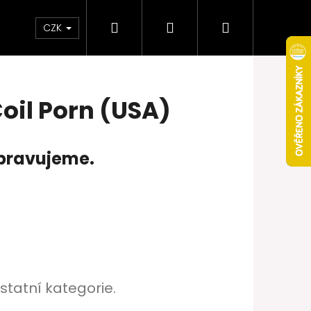
Hledat
Přihlášení
Nákupní
Obchodní podmínky
Věrnostní program
CZK
košík
oil Porn (USA)
ipravujeme.
Následující
statní kategorie.