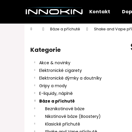
K
Přejít
na
o
Kontakt
Dop
obsah
Zpět
Zpět
š
do
do
í
Domů
Báze a příchutě
Shake and Vape př
k
obchodu
obchodu
P
o
Kategorie
Přeskočit
s
kategorie
t
Akce & novinky
r
Elektronické cigarety
a
Elektronické dýmky a doutníky
n
Gripy a mody
n
E-liquidy, náplně
í
Báze a příchutě
p
Beznikotinové báze
a
Nikotinové báze (Boostery)
n
Klasické příchutě
e
Shake and Vape příchutě