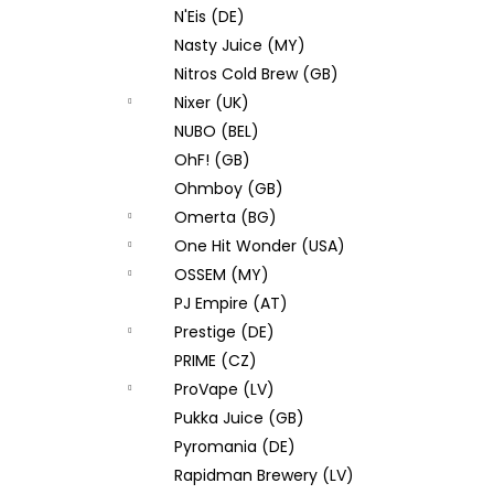
N'Eis (DE)
Nasty Juice (MY)
Nitros Cold Brew (GB)
Nixer (UK)
NUBO (BEL)
OhF! (GB)
Ohmboy (GB)
Omerta (BG)
One Hit Wonder (USA)
OSSEM (MY)
PJ Empire (AT)
Prestige (DE)
PRIME (CZ)
ProVape (LV)
Pukka Juice (GB)
Pyromania (DE)
Rapidman Brewery (LV)