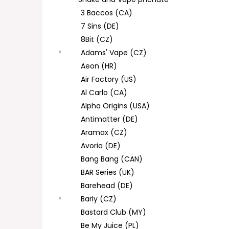
DEKANG DESERT SHIP 10ML 11MG
l
3 Baccos (CA)
154 Kč
Původně:
195 Kč
7 Sins (DE)
8Bit (CZ)
Adams' Vape (CZ)
Aeon (HR)
Air Factory (US)
Al Carlo (CA)
Alpha Origins (USA)
Antimatter (DE)
Aramax (CZ)
Avoria (DE)
Bang Bang (CAN)
BAR Series (UK)
Barehead (DE)
Barly (CZ)
Bastard Club (MY)
Be My Juice (PL)