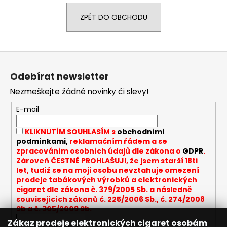
a
ZPĚT DO OBCHODU
j
í
t
Z
?
á
Odebírat newsletter
p
Nezmeškejte žádné novinky či slevy!
a
t
E-mail
HLEDAT
í
KLIKNUTÍM SOUHLASÍM s
obchodními
podmínkami,
reklamačním řádem a se
zpracováním osobních údajů dle zákona o
GDPR
.
D
Zároveň ČESTNĚ PROHLAŠUJI, že jsem starší 18ti
let, tudíž se na moji osobu nevztahuje omezení
o
prodeje tabákových výrobků a elektronických
p
cigaret dle zákona č. 379/2005 Sb. a následně
o
souvisejících zákonů č. 225/2006 Sb., č. 274/2008
r
Sb a č. 305/2009 Sb.
u
Zákaz prodeje elektronických cigaret osobám