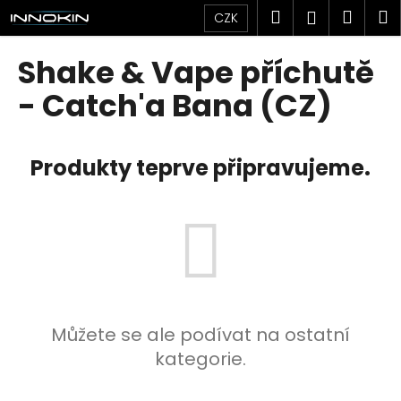
K
Přejít
Hledat
Náku
M
Přihlášen
CZK
na
o
obsah
Zpět
Zpět
košík
š
Shake & Vape příchutě
í
C
- Catch'a Bana (CZ)
k
o
p
Produkty teprve připravujeme.
o
t
ř
e
b
u
j
e
Můžete se ale podívat na ostatní
t
kategorie.
e
n