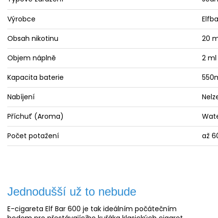
Výrobce
Elfba
Obsah nikotinu
20 m
Objem náplně
2 ml
Kapacita baterie
550
Nabíjení
Nelz
Příchuť (
Aroma
)
Wate
Počet potažení
až 6
Jednodušší už to nebude
E-cigareta Elf Bar 600 je tak ideálním počátečním
bodem pro přestávajícího kuřáka klasických cigaret,