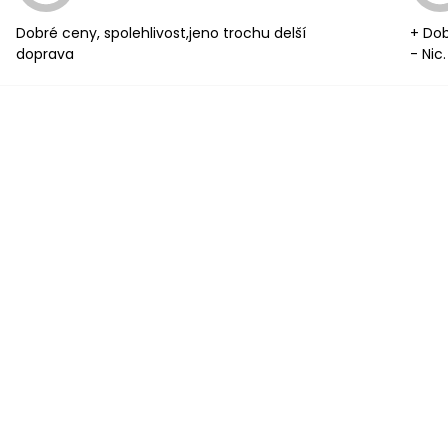
Dobré ceny, spolehlivost,jeno trochu delší
+ Dob
doprava
- Nic.