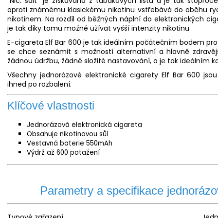
"Nic. salt" je získávána z tabákových listů a je tak stopro
oproti známému klasickému nikotinu vstřebává do oběhu rychl
nikotinem. Na rozdíl od běžných náplní do elektronických cig
je tak díky tomu možné užívat vyšší intenzity nikotinu.
E-cigareta Elf Bar 600 je tak ideálním počátečním bodem pro p
se chce seznámit s možností alternativní a hlavně zdravěj
žádnou údržbu, žádné složité nastavování, a je tak ideálním k
Všechny jednorázové elektronické cigarety Elf Bar 600 jso
ihned po rozbalení.
Klíčové vlastnosti
Jednorázová elektronická cigareta
Obsahuje nikotinovou sůl
Vestavná
baterie
550mAh
Výdrž až 600 potažení
Parametry a specifikace jednorázov
Typové zařazení
Jedn