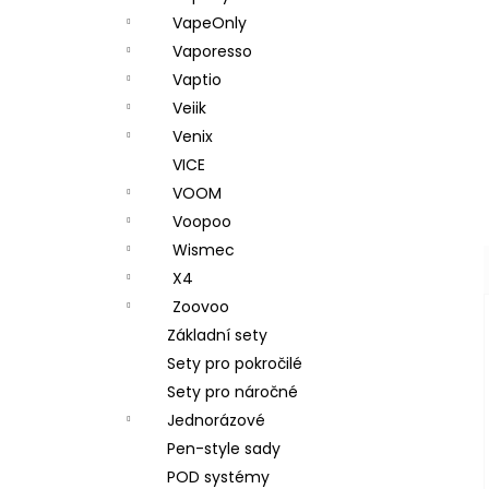
VapeOnly
Vaporesso
Vaptio
Veiik
Venix
VICE
VOOM
Voopoo
Wismec
X4
Zoovoo
Základní sety
Sety pro pokročilé
Sety pro náročné
Jednorázové
Pen-style sady
POD systémy