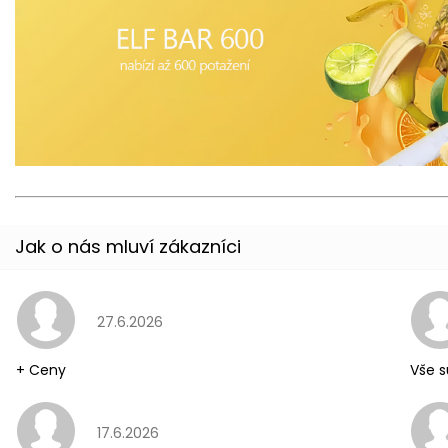
Hodnocení obchodu je 5 z 5 hvězdiček.
27.6.2026
+ Ceny
Vše s
Hodnocení obchodu je 5 z 5 hvězdiček.
17.6.2026