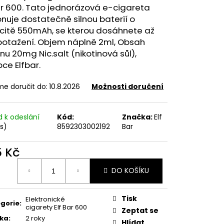
FILL SS POD CARTRIDGE
ar 600. Tato jednorázová e-cigareta
nuje dostatečně silnou baterií o
citě 550mAh, se kterou dosáhnete až
potažení. Objem náplně 2ml, Obsah
inu 20mg Nic.salt (nikotinová sůl),
ce Elfbar.
e doručit do:
10.8.2026
Možnosti doručení
d k odeslání
Kód:
Značka:
Elf
ks)
8592303002192
Bar
5 Kč
ná
DO KOŠÍKU
:
Tisk
Elektronické
gorie
:
cigarety Elf Bar 600
Zeptat se
ka
:
2 roky
Hlídat