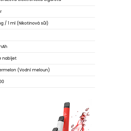
r
g / 1 ml (Nikotinová sůl)
mAh
e nabíjet
rmelon (Vodní meloun)
00