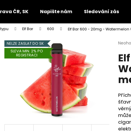
rava ČR, SK
Napište nám
Sledování zásilek
 typu
Elf Bar
600
Elf Bar 600 - 20mg - Watermelon
Co potřebujete najít?
Průmě
Neoh
NELZE ZASLAT DO SK
hodno
SLEVA MIN. 2% PO
El
produ
HLEDAT
REGISTRACI
je
Wa
0,0
z
me
5
Doporučujeme
hvězdi
Příc
šťav
věrn
může
cigar
elekt