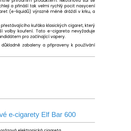
centně přírodním produktem. Nikotinová sůl se
eji a přináší tak velmi rychlý pocit nasycení
aret (e-liquidů) výrazně méně dráždí v krku, a
řestávajícího kuřáka klasických cigaret, který
ší volby kouření. Tato e-cigareta nevyžaduje
andidátem pro začínající vapery.
u důkladně zabaleny a připraveny k používání
é e-cigarety Elf Bar 600
orázová elektronická cigareta