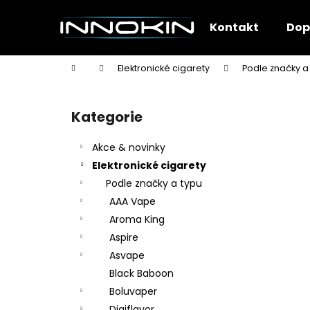
K
Přejít
na
o
Kontakt
Dop
obsah
Zpět
Zpět
š
do
do
í
Domů
Elektronické cigarety
Podle značky a
k
obchodu
obchodu
P
o
Kategorie
Přeskočit
s
kategorie
t
Akce & novinky
r
Elektronické cigarety
a
Podle značky a typu
n
AAA Vape
n
Aroma King
í
Aspire
p
Asvape
a
Black Baboon
n
Boluvaper
e
Digiflavor