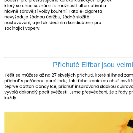
který se chce seznámit s možností alternativní a
hlavně zdravější volby kouření. Tato e-cigareta
nevyžaduje žádnou údržbu, žádné složité
nastavování, a je tak ideálním kandidátem pro
začínající vapery.
Příchutě Elfbar jsou velm
Těšit se můžete až na 27 skvělých příchutí, které si ihned zami
příchuť s pořádnou porcí ledu, tak třeba ikonickou chuť osv
teprve Cotton Candy Ice, příchuť inspirovaná sladkou cukrovo
vyvolá dokonalý pocit svěžesti. Jsme přesvědčeni, že z řady pr
každý.