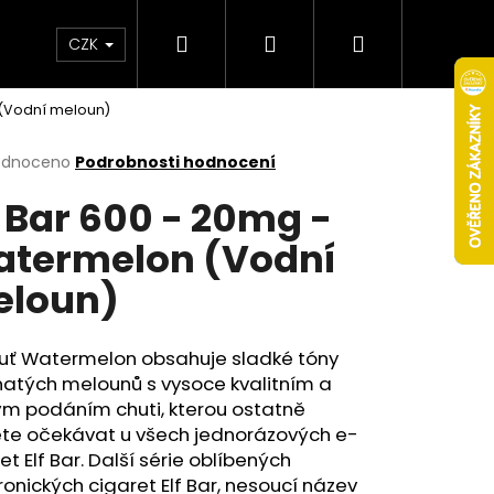
Hledat
Přihlášení
Nákupní
Obchodní podmínky
Věrnostní program
CZK
 (Vodní meloun)
košík
rné
odnoceno
Podrobnosti hodnocení
cení
f Bar 600 - 20mg -
ktu
termelon (Vodní
loun)
ček.
huť Watermelon obsahuje sladké tóny
natých melounů s vysoce kvalitním a
ým podáním chuti, kterou ostatně
Následující
te očekávat u všech jednorázových e-
et Elf Bar. Další série oblíbených
ronických cigaret Elf Bar, nesoucí název