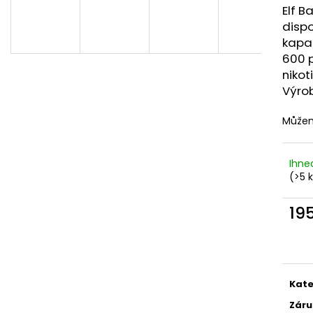
DEKANG DESERT SHIP 10ML 6MG
OXVA XLIM TOP 
Elf B
1,2OHM 2ML
155 Kč
dispo
Původně:
195 Kč
79 Kč
kapa
600 
nikot
Výrob
Můžem
Ihne
(>5 
19
Měr
cena
Kate
Záru