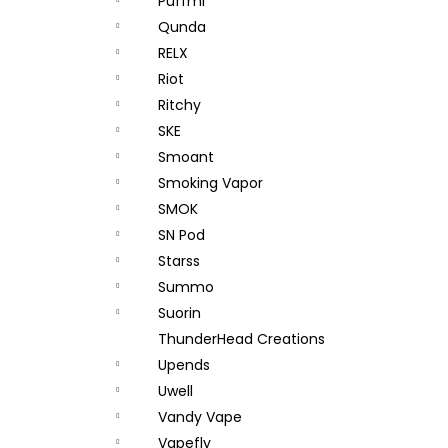
Puffmi
Qunda
RELX
Riot
Ritchy
SKE
Smoant
Smoking Vapor
SMOK
SN Pod
Starss
Summo
Suorin
ThunderHead Creations
Upends
Uwell
Vandy Vape
Vapefly