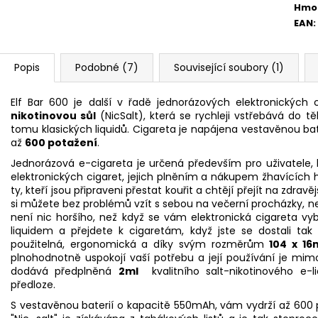
Hmo
EAN
:
Popis
Podobné (7)
Související soubory (1)
Elf Bar 600 je další v řadě jednorázových elektronických 
nikotinovou sůl
(NicSalt), která se rychleji vstřebává do t
tomu klasických liquidů. Cigareta je napájena vestavěnou bat
až
600 potažení
.
Jednorázová e-cigareta je určená především pro uživatele, 
elektronických cigaret, jejich plněním a nákupem žhavících 
ty, kteří jsou připraveni přestat kouřit a chtějí přejít na zdravě
si můžete bez problémů vzít s sebou na večerní procházky, neb
není nic horšího, než když se vám elektronická cigareta v
liquidem a přejdete k cigaretám, když jste se dostali tak
použitelná, ergonomická a díky svým rozměrům
104 x 1
plnohodnotně uspokojí vaší potřebu a její používání je mim
dodává předplněná
2ml
kvalitního salt-nikotinového e-l
předloze.
S vestavěnou baterií o kapacitě 550mAh, vám vydrží až 600 p