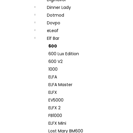
DEKANG DESERT SHIP 10ML 11MG
l
Dinner Lady
154 Kč
Původně:
195 Kč
Dotmod
Dovpo
eLeaf
Elf Bar
600
600 Lux Edition
600 V2
1000
ELFA
ELFA Master
ELFX
EV5000
ELFX 2
FB1000
ELFX Mini
Lost Mary BM600