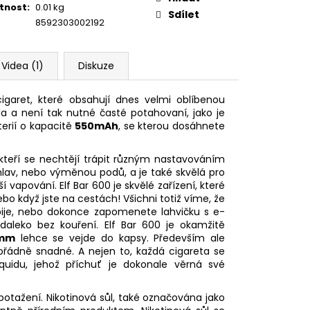
tnost
:
0.01 kg
Sdílet
8592303002192
Videa (1)
Diskuze
cigaret, které obsahují dnes velmi oblíbenou
ěla a není tak nutné časté potahovaní, jako je
erií o kapacitě
550mAh
, se kterou dosáhnete
kteří se nechtějí trápit různým nastavováním
hlav, nebo výměnou podů, a je také skvělá pro
jší vapování. Elf Bar 600 je skvělé zařízení, které
o když jste na cestách! Všichni totiž víme, že
ybije, nebo dokonce zapomenete lahvičku s e-
 daleko bez kouření. Elf Bar 600 je okamžitě
6mm
lehce se vejde do kapsy. Především ale
ořádně snadné. A nejen to, každá cigareta se
iquidu, jehož příchuť je dokonale věrná své
otažení. Nikotinová sůl, také označována jako