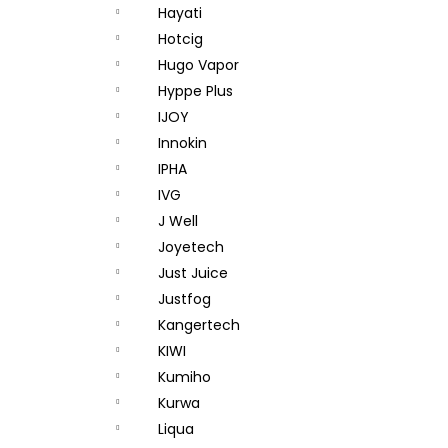
Hayati
Hotcig
Hugo Vapor
Hyppe Plus
IJOY
Innokin
IPHA
IVG
J Well
Joyetech
Just Juice
Justfog
Kangertech
KIWI
Kumiho
Kurwa
Liqua