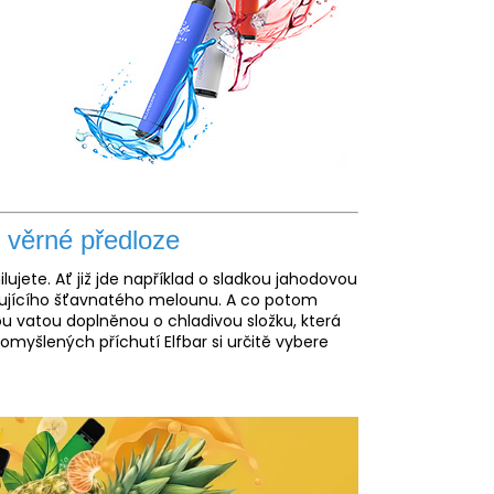
i věrné předloze
lujete. Ať již jde například o sladkou jahodovou
ěžujícího šťavnatého melounu. A co potom
u vatou doplněnou o chladivou složku, která
omyšlených příchutí Elfbar si určitě vybere