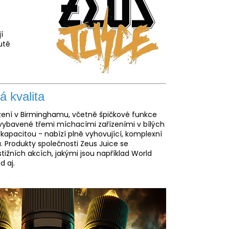
í
utě
á kvalita
řízení v Birminghamu, včetně špičkové funkce
, vybavené třemi míchacími zařízeními v bílých
kapacitou - nabízí plně vyhovující, komplexní
 Produkty společnosti Zeus Juice se
ižních akcích, jakými jsou například World
 aj.