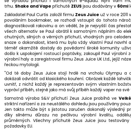
se výrobou příchutí i samotných e-liquidů. Nyní Vám mů
trhu.
Shake and Vape
příchutě
ZEUS
jsou dodávány v
60ml
l
Zakladatel Paul Curtis založil firmu
Zeus Juice
už v roce 2011
povoláním bookmaker, se rozhodl vstoupit do tohoto náro
diagnostikovali rakovinu a on věděl, že je nejvyšší čas přest
všech alternativ se Paul obrátil k samotným náplním do ele
chutných, silných a věrných příchutí, vhodných pro celodenn
snaze o dokonalost, která mu byla vždy vlastní Paul navrhl a
téměř okamžitě dostaly do povědomí široké komunity uživat
došlo k uspokojení rostoucí poptávky, zakoupil Paul výrobní 
výrobní haly a zaregistroval firmu Zeus Juice UK Ltd., jejíž ná
řeckou mytologii.
"Od té doby Zeus Juice stojí hrdě na vrcholu Olympu a
dokázali odvrátit od klasického kouření. Obrázek každé lahvič
uvnitř, z nichž každý je reprezentován svým vlastním božs
vypráví příběh, stejně jako má svůj příběh každý vaper na své vl
Samotná výroba S&V příchutí Zeus Juice probíhá ve
Velké
striktní nařízení a za neustálého dohledu jsou používány pouze
Jen takto může být s jistotou zaručen dokonalý výsledný pr
díky silnému důrazu na pečlivou výrobní kvalitu, odděl
průměrných. Všechny příchutě Zeus Juice jsou testovány 
požadavky EU.