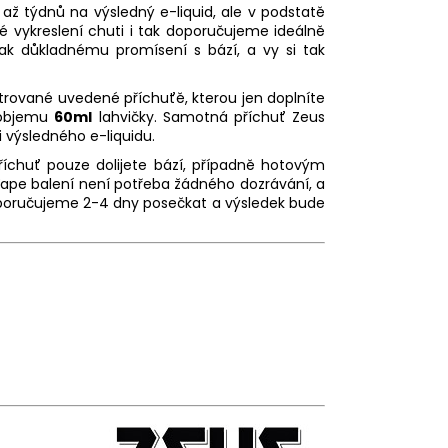
, až týdnů na výsledný
e-liquid
, ale v podstatě
 vykreslení chuti i tak doporučujeme ideálně
tak důkladnému promísení s bází, a vy si tak
rované uvedené příchuťě, kterou jen doplníte
 objemu
60ml
lahvičky. Samotná příchuť Zeus
i výsledného e-liquidu.
íchuť pouze dolijete bází, případně hotovým
ape balení není potřeba žádného dozrávání, a
oporučujeme 2-4 dny posečkat a výsledek bude