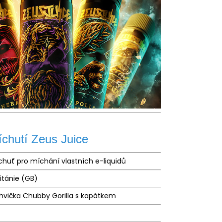
íchutí Zeus Juice
chuť pro míchání vlastních e-liquidů
ritánie (GB)
hvička Chubby Gorilla s kapátkem