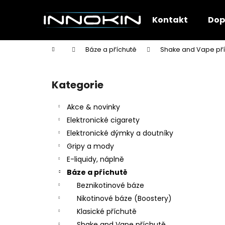
K
Přejít
na
o
Kontakt
Dop
obsah
Zpět
Zpět
š
do
do
í
Domů
Báze a příchutě
Shake and Vape př
k
obchodu
obchodu
P
o
Kategorie
Přeskočit
s
kategorie
t
Akce & novinky
r
Elektronické cigarety
a
Elektronické dýmky a doutníky
n
Gripy a mody
n
E-liquidy, náplně
í
Báze a příchutě
p
Beznikotinové báze
a
Nikotinové báze (Boostery)
n
Klasické příchutě
e
Shake and Vape příchutě