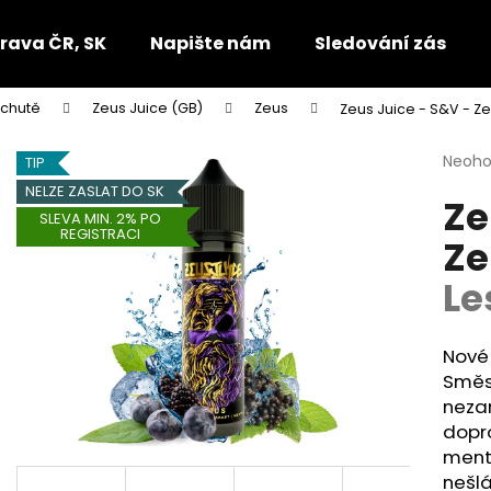
rava ČR, SK
Napište nám
Sledování zásilek
íchutě
Zeus Juice (GB)
Zeus
Zeus Juice - S&V - Ze
Co potřebujete najít?
Průmě
Neoh
TIP
hodno
NELZE ZASLAT DO SK
Ze
produ
HLEDAT
SLEVA MIN. 2% PO
je
REGISTRACI
Ze
0,0
z
Le
5
Doporučujeme
hvězdi
Nové
Směs
nezam
dopr
mento
nešlá