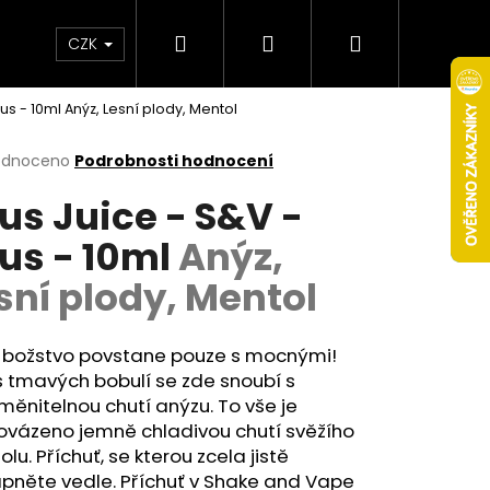
Hledat
Přihlášení
Nákupní
Obchodní podmínky
Věrnostní program
CZK
us - 10ml
Anýz, Lesní plody, Mentol
košík
rné
odnoceno
Podrobnosti hodnocení
cení
us Juice - S&V -
ktu
us - 10ml
Anýz,
sní plody, Mentol
ček.
 božstvo povstane pouze s mocnými!
 tmavých bobulí se zde snoubí s
ěnitelnou chutí anýzu. To vše je
Následující
ovázeno jemně chladivou chutí svěžího
lu. Příchuť, se kterou zcela jistě
pněte vedle. Příchuť v
Shake and Vape