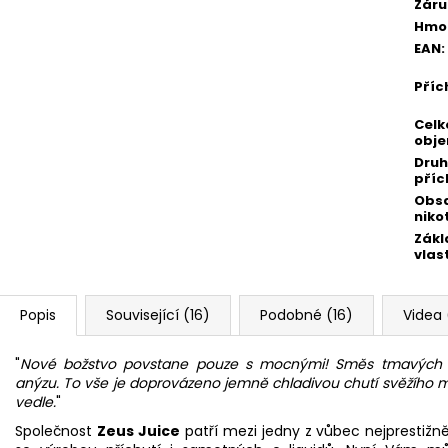
Záru
Hmo
EAN
:
Příc
Celk
obj
Druh
příc
Obs
niko
Zákl
vlas
Popis
Související (16)
Podobné (16)
Videa 
"
Nové božstvo povstane pouze s mocnými! Směs tmavých b
anýzu. To vše je doprovázeno jemně chladivou chutí svěžího men
vedle.
"
Společnost
Zeus Juice
patří mezi jedny z vůbec nejprestižně