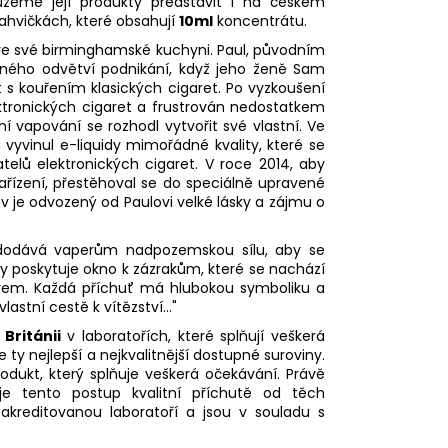
žeme její produkty představit i na českém
ahvičkách, které obsahují
10ml
koncentrátu.
 ve své birminghamské kuchyni. Paul, původním
čného odvětví podnikání, když jeho ženě Sam
at s kouřením klasických cigaret. Po vyzkoušení
ktronických cigaret a frustrován nedostatkem
í vapování se rozhodl vytvořit své vlastní. Ve
 vyvinul e-liquidy mimořádné kvality, které se
elů elektronických cigaret. V roce 2014, aby
zařízení, přestěhoval se do speciálně upravené
zev je odvozený od Paulovi velké lásky a zájmu o
 dodává vaperům nadpozemskou sílu, aby se
ky poskytuje okno k zázrakům, které se nachází
tvem. Každá příchuť má hlubokou symboliku a
astní cestě k vítězství..."
 Británii
v laboratořích, které splňují veškerá
 ty nejlepší a nejkvalitnější dostupné suroviny.
odukt, který splňuje veškerá očekávání. Právě
uje tento postup kvalitní příchutě od těch
akreditovanou laboratoří a jsou v souladu s