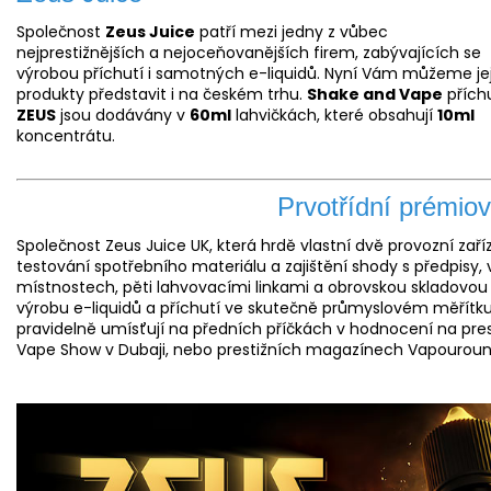
Společnost
Zeus Juice
patří mezi jedny z vůbec
nejprestižnějších a nejoceňovanějších firem, zabývajících se
výrobou příchutí i samotných e-liquidů. Nyní Vám můžeme jej
produkty představit i na českém trhu.
Shake and Vape
přích
ZEUS
jsou dodávány v
60ml
lahvičkách, které obsahují
10ml
koncentrátu.
Prvotřídní prémiov
Společnost Zeus Juice UK, která hrdě vlastní dvě provozní za
testování spotřebního materiálu a zajištění shody s předpisy
místnostech, pěti lahvovacími linkami a obrovskou skladovou 
výrobu e-liquidů a příchutí ve skutečně průmyslovém měřítku.
pravidelně umísťují na předních příčkách v hodnocení na prest
Vape Show v Dubaji, nebo prestižních magazínech Vapouround