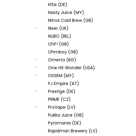
N'Eis (DE)
Nasty Juice (MY)
Nitros Cold Brew (GB)
Nixer (UK)
NUBO (BEL)
OhF! (GB)
Ohmboy (GB)
Omerta (BG)
One Hit Wonder (USA)
OSSEM (MY)
PJ Empire (AT)
Prestige (DE)
PRIME (CZ)
ProVape (LV)
Pukka Juice (GB)
Pyromania (DE)
Rapidman Brewery (LV)