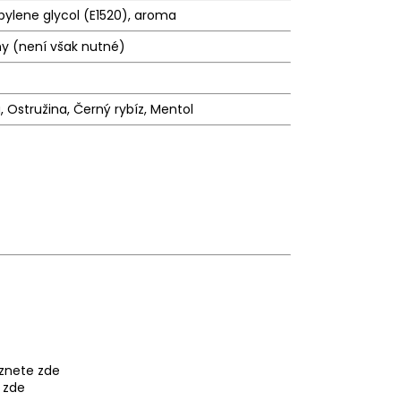
pylene glycol (E1520),
aroma
ny (není však nutné)
, Ostružina, Černý rybíz, Mentol
eznete
zde
e
zde