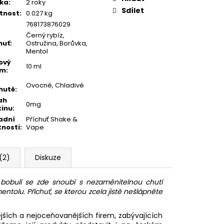
ka
:
2 roky
Sdílet
tnost
:
0.027 kg
768173876029
Černý rybíz,
huť
:
Ostružina, Borůvka,
Mentol
ový
10 ml
em
:
Ovocné, Chladivé
hutě
:
ah
0mg
tinu
:
adní
Příchuť Shake &
tnosti
:
Vape
(2)
Diskuze
obulí se zde snoubí s nezaměnitelnou chutí
tolu. Příchuť, se kterou zcela jistě nešlápněte
jších a nejoceňovanějších firem, zabývajících