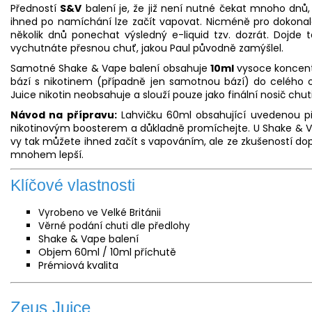
Předností
S&V
balení je, že již není nutné čekat mnoho dnů
ihned po namíchání lze začít vapovat. Nicméně pro dokonalé
několik dnů ponechat výsledný e-
liquid
tzv. dozrát. Dojde 
vychutnáte přesnou chuť, jakou Paul původně zamýšlel.
Samotné Shake & Vape balení obsahuje
10ml
vysoce koncent
bází s nikotinem (případně jen samotnou bází) do celého
Juice nikotin neobsahuje a slouží pouze jako finální nosič chut
Návod na přípravu:
Lahvičku 60ml obsahující uvedenou př
nikotinovým boosterem a důkladně promíchejte. U Shake & V
vy tak můžete ihned začít s vapováním, ale ze zkušeností d
mnohem lepší.
Klíčové vlastnosti
Vyrobeno ve Velké Británii
Věrné podání chuti dle předlohy
Shake & Vape balení
Objem 60ml / 10ml příchutě
Prémiová kvalita
Zeus Juice