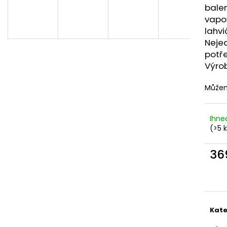
DEKANG DESERT SHIP 10ML 6MG
OXVA XLIM TOP 
bale
1,2OHM 2ML
155 Kč
vapov
Původně:
195 Kč
79 Kč
lahv
Neje
potře
Výrob
Můžem
Ihne
(>5 
36
Měr
cena
Kate