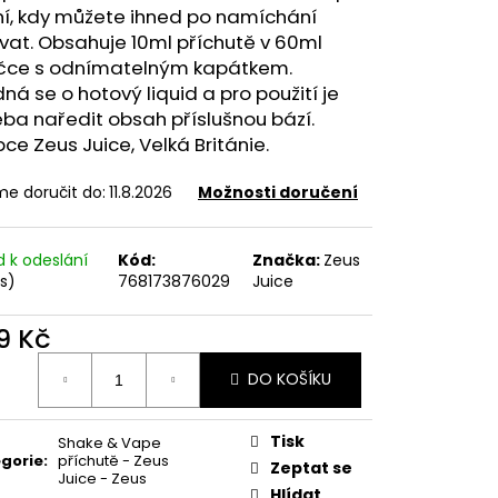
FILL SS POD CARTRIDGE
ní, kdy můžete ihned po namíchání
at. Obsahuje 10ml příchutě v 60ml
ičce s odnímatelným kapátkem.
dná se o hotový
liquid
a pro použití je
ba naředit obsah příslušnou bází.
ce Zeus Juice, Velká Británie.
e doručit do:
11.8.2026
Možnosti doručení
d k odeslání
Kód:
Značka:
Zeus
ks)
768173876029
Juice
9 Kč
ná
DO KOŠÍKU
:
Tisk
Shake & Vape
gorie
:
příchutě - Zeus
Zeptat se
Juice - Zeus
Hlídat