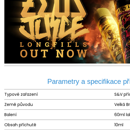
Parametry a specifikace př
Typové zařazení
S&V pří
Země původu
Velká B
Balení
60ml la
Obsah příchutě
10ml