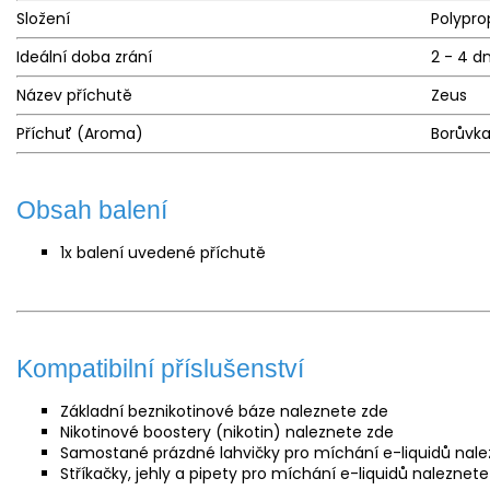
Složení
Polypro
Ideální doba zrání
2 - 4 d
Název příchutě
Zeus
Příchuť (Aroma)
Borůvka
Obsah balení
1x balení uvedené příchutě
Kompatibilní příslušenství
Základní beznikotinové
báze
naleznete
zde
Nikotinové boostery (nikotin) naleznete
zde
Samostané prázdné lahvičky pro míchání e-liquidů nal
Stříkačky, jehly a pipety pro míchání e-liquidů naleznet