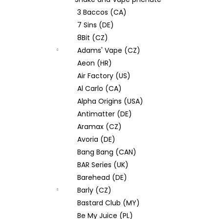
DEKANG DESERT SHIP 10ML 11MG
l
3 Baccos (CA)
154 Kč
Původně:
195 Kč
7 Sins (DE)
8Bit (CZ)
Adams' Vape (CZ)
Aeon (HR)
Air Factory (US)
Al Carlo (CA)
Alpha Origins (USA)
Antimatter (DE)
Aramax (CZ)
Avoria (DE)
Bang Bang (CAN)
BAR Series (UK)
Barehead (DE)
Barly (CZ)
Bastard Club (MY)
Be My Juice (PL)