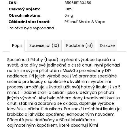
EAN
:
8596181130459
Celkový objem
:
10ml
Obsah nikotinu
:
0mg
Základní vlastnosti
:
Příchuť Shake & Vape
Položka byla vyprodána…
Popis
Související (10)
Podobné (16)
Diskuze
Společnost Ritchy (Liqua) je přední výrobce liquidů na
světě, a to díky své jedinečné a čisté chuti. Nyní přichází
na trh se svými příchutěmi Mix&Go pro všechny DIY
nadšence. Při jejich výrobě používá aromata speciálně
určená pro liquidy a společně s kvalitními výrobními
procesy umožňuje uživateli užít svůj hotový
liquid
již za 5
minut = žádné zrání a čekání jako u běžných příchutí
jiných výrobců. Aby byla během doby trvanlivosti kvalita
chuti stabilní a zabránilo se oxidaci, doplňuje výrobce
lahvičku s příchutí dusíkem. Pro snazší míchání liquidu je
krabička a lahvička opatřena jednoduchým návodem.
Příchutě jsou dodávány v 60ml lahvičkách s
odjímatelným kapátkem, které obsahují 10ml