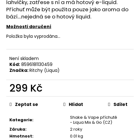
č
lahvičky, zatřese s ní a má hotový
e-liquid
.
u
Příchuť může být použita pouze jako
aroma
do
j
bází....nejedná se o hotový liquid.
e
Možnosti doručení
m
e
Položka byla vyprodána…
ELF
Není skladem
BAR
600
Kód:
8596181130459
-
Značka:
Ritchy (Liqua)
20MG
-
299 Kč
PINEAPPLE
PEACH
Měrná
MANGO
(ANANAS
cena:
Zeptat se
Hlídat
Sdílet
S
BROSKVÍ
A
Shake & Vape příchutě
Kategorie
:
MANGEM)
- Liqua Mix & Go (CZ)
Záruka
:
2 roky
139
Kč
Hmotnost
:
0.01 kg