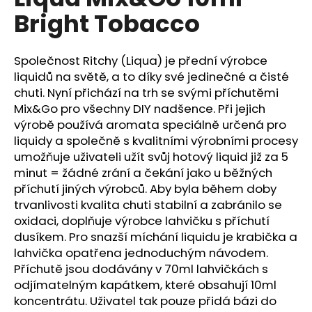
je
a
Bright Tobacco
0,0
z
j
5
í
hvězdiček.
Společnost Ritchy (Liqua) je přední výrobce
t
liquidů na světě, a to díky své jedinečné a čisté
?
chuti. Nyní přichází na trh se svými příchutěmi
Mix&Go pro všechny DIY nadšence. Při jejich
výrobě používá aromata speciálně určená pro
liquidy a společně s kvalitními výrobními procesy
umožňuje uživateli užít svůj hotový
liquid
již za 5
HLEDAT
minut = žádné zrání a čekání jako u běžných
příchutí jiných výrobců. Aby byla během doby
trvanlivosti kvalita chuti stabilní a zabránilo se
oxidaci, doplňuje výrobce lahvičku s příchutí
D
o
dusíkem. Pro snazší míchání liquidu je krabička a
p
lahvička opatřena jednoduchým návodem.
o
Příchutě jsou dodávány v 70ml lahvičkách s
r
odjímatelným kapátkem, které obsahují 10ml
u
koncentrátu. Uživatel tak pouze přidá bázi do