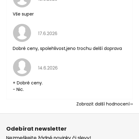
Vše super
Hodnocení obchodu je 5 z 5 hvězdiček.
17.6.2026
Dobré ceny, spolehlivost,jeno trochu delší doprava
Hodnocení obchodu je 5 z 5 hvězdiček.
14.6.2026
+ Dobré ceny.
- Nic.
Zobrazit další hodnocení
Z
á
Odebírat newsletter
p
Nezmeškejte žádné novinky či slevy!