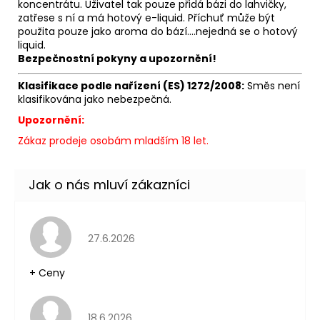
koncentrátu. Uživatel tak pouze přidá bázi do lahvičky,
zatřese s ní a má hotový
e-liquid
. Příchuť může být
použita pouze jako
aroma
do bází....nejedná se o hotový
liquid.
Bezpečnostní pokyny a upozornění!
Klasifikace podle nařízení (ES) 1272/2008:
Směs není
klasifikována jako nebezpečná.
Upozornění:
Zákaz prodeje osobám mladším 18 let.
Hodnocení obchodu je 5 z 5 hvězdiček.
27.6.2026
+ Ceny
Hodnocení obchodu je 5 z 5 hvězdiček.
18.6.2026