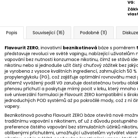
VG
:
Zákl
vlas
Popis
Související (16)
Podobné (11)
Diskuz
Flavourit ZERO
, inovativní
beznikotinová
báze
s poměrem
představuje revoluci ve světě vapingu, nabízející uživatelům
vapování bez nutnosti konzumace nikotinu, čímž se stává ideální
nikotinu nebo si jednoduše užít čistý chuťový zážitek bez jak
je vyrobena z vysoce kvalitních ingrediencí, zahrnujících 50 % 
propylenglykolu (
PG
), což zajišťuje optimální rovnováhu mezi 
přičemž vyvážený podíl VG zaručuje dostatečnou tvorbu oblak 
přenosu příchutí a poskytuje mírný pocit v krku, který mnoho 
své univerzální formulaci je Flavourit ZERO kompatibilní s širo
jednoduchých POD systémů až po pokročilé mody, což z ní čin
vapery.
Beznikotinová povaha Flavourit ZERO báze otevírá nové možnosti
tradičnímu vapování s nikotinem, ať už z důvodu postupného
preference čistého vapování bez stimulačních účinků nikotinu.
oblíbenými příchutěmi, umožňující uživatelům vytvářet vlastn