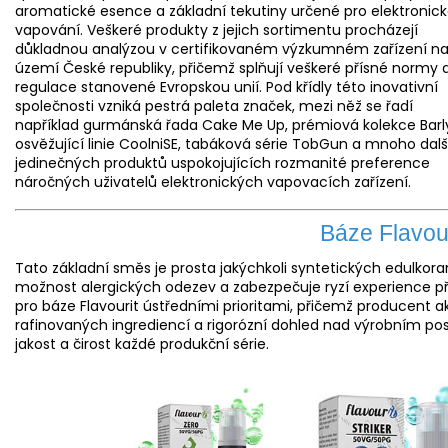
aromatické esence a základní tekutiny určené pro elektronic
vapování. Veškeré produkty z jejich sortimentu procházejí
důkladnou analýzou v certifikovaném výzkumném zařízení n
území České republiky, přičemž splňují veškeré přísné normy 
regulace stanovené Evropskou unií. Pod křídly této inovativní
společnosti vzniká pestrá paleta značek, mezi něž se řadí
například gurmánská řada Cake Me Up, prémiová kolekce Barl
osvěžující linie CoolniSE, tabáková série TobGun a mnoho dal
jedinečných produktů uspokojujících rozmanité preference
náročných uživatelů elektronických vapovacích zařízení.
Báze Flavour
Tato základní směs je prosta jakýchkoli syntetických edulkor
možnost alergických odezev a zabezpečuje ryzí experience př
pro báze Flavourit ústředními prioritami, přičemž producent 
rafinovaných ingrediencí a rigorózní dohled nad výrobním p
jakost a čirost každé produkční série.