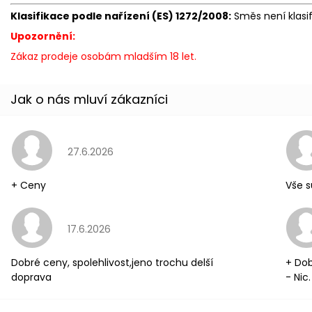
Klasifikace podle nařízení (ES) 1272/2008:
Směs není klasi
Upozornění:
Zákaz prodeje osobám mladším 18 let.
Hodnocení obchodu je 5 z 5 hvězdiček.
27.6.2026
+ Ceny
Vše s
Hodnocení obchodu je 5 z 5 hvězdiček.
17.6.2026
Dobré ceny, spolehlivost,jeno trochu delší
+ Dob
doprava
- Nic.