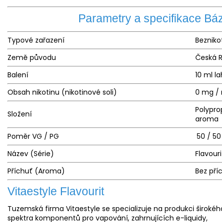
Parametry a specifikace Bá
Typové zařazení
Bezniko
Země původu
Česká R
Balení
10 ml l
Obsah nikotinu (nikotinové soli)
0 mg /
Polypro
Složení
aroma
Poměr VG / PG
50 / 50
Název (Série)
Flavour
Příchuť (Aroma)
Bez pří
Vitaestyle Flavourit
Tuzemská firma Vitaestyle se specializuje na produkci širokéh
spektra komponentů pro vapování, zahrnujících e-liquidy,