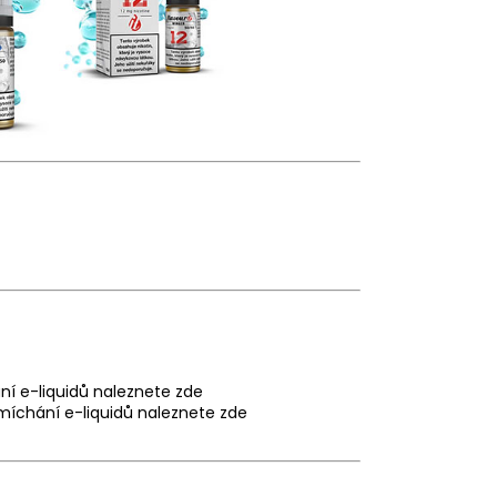
ní e-liquidů naleznete
zde
míchání e-liquidů naleznete
zde