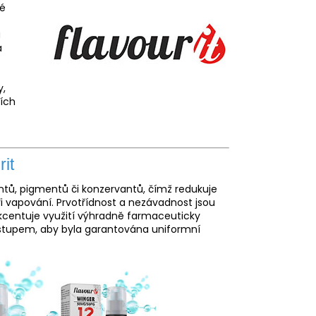
ké
a
a
y,
ších
it
antů, pigmentů či konzervantů, čímž redukuje
i vapování. Prvotřídnost a nezávadnost jsou
akcentuje využití výhradně farmaceuticky
ostupem, aby byla garantována uniformní