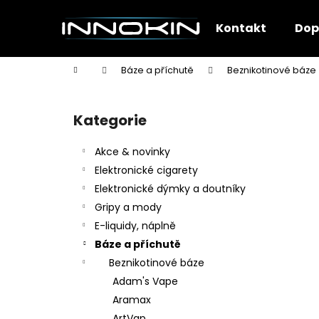
K
Přejít
na
o
Kontakt
Dop
obsah
Zpět
Zpět
š
do
do
í
Domů
Báze a příchutě
Beznikotinové báze
k
obchodu
obchodu
P
o
Kategorie
Přeskočit
s
kategorie
t
Akce & novinky
r
Elektronické cigarety
a
Elektronické dýmky a doutníky
n
Gripy a mody
n
E-liquidy, náplně
í
Báze a příchutě
p
Beznikotinové báze
a
Adam's Vape
n
Aramax
e
ArtVap