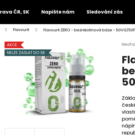
rava ČR, SK
Napište nám
Sledování zásilek
Flavourit
Flavourit ZERO - beznikotinová báze - 50VG/50P
Co potřebujete najít?
Průmě
Neoh
AKCE
hodno
NELZE ZASLAT DO SK
Fl
produ
HLEDAT
je
be
0,0
z
50
5
Doporučujeme
hvězdi
Zákl
česk
vlast
pom
nápln
repub