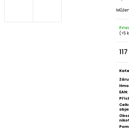
DEKANG DESERT SHIP 10ML 6MG
OXVA XLIM TOP 
1,2OHM 2ML
155 Kč
Můžem
Původně:
195 Kč
79 Kč
Ihne
(>5 
117
Měr
cena
Kate
Záru
Hmo
EAN
:
Příc
Celk
obj
Obs
niko
Pomě