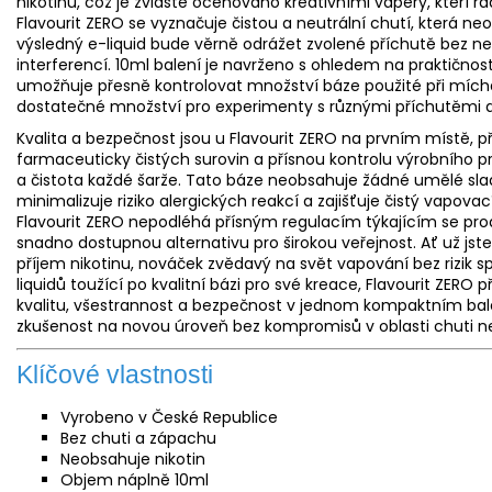
nikotinu, což je zvláště oceňováno kreativními vapery, kteří r
Flavourit ZERO se vyznačuje čistou a neutrální chutí, která ne
výsledný
e-liquid
bude věrně odrážet zvolené příchutě bez n
interferencí. 10ml balení je navrženo s ohledem na praktično
umožňuje přesně kontrolovat množství báze použité při míchán
dostatečné množství pro experimenty s různými příchutěmi 
Kvalita a bezpečnost jsou u Flavourit ZERO na prvním místě, 
farmaceuticky čistých surovin a přísnou kontrolu výrobního pro
a čistota každé šarže. Tato báze neobsahuje žádné umělé sladi
minimalizuje riziko alergických reakcí a zajišťuje čistý vapova
Flavourit ZERO nepodléhá přísným regulacím týkajícím se prode
snadno dostupnou alternativu pro širokou veřejnost. Ať už jste 
příjem nikotinu, nováček zvědavý na svět vapování bez rizik 
liquidů toužící po kvalitní bázi pro své kreace, Flavourit ZERO 
kvalitu, všestrannost a bezpečnost v jednom kompaktním bal
zkušenost na novou úroveň bez kompromisů v oblasti chuti n
Klíčové vlastnosti
Vyrobeno v České Republice
Bez chuti a zápachu
Neobsahuje nikotin
Objem náplně 10ml