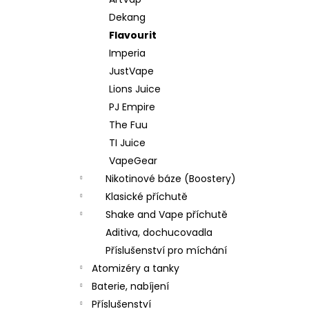
DEKANG DESERT SHIP 10ML 11MG
l
Dekang
154 Kč
Původně:
195 Kč
Flavourit
Imperia
JustVape
Lions Juice
PJ Empire
The Fuu
TI Juice
VapeGear
Nikotinové báze (Boostery)
Klasické příchutě
Shake and Vape příchutě
Aditiva, dochucovadla
Příslušenství pro míchání
Atomizéry a tanky
Baterie, nabíjení
Příslušenství