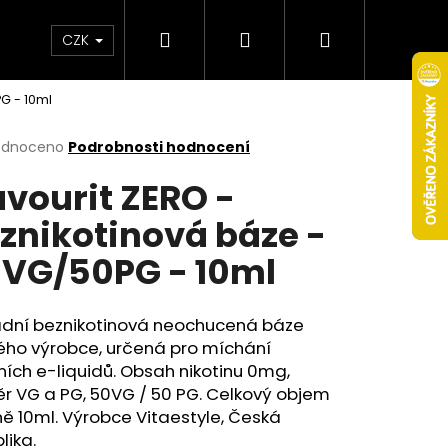
Hledat
Přihlášení
Nákupní
Obchodní podmínky
Věrnostní program
CZK
G - 10ml
košík
rné
odnoceno
Podrobnosti hodnocení
cení
avourit ZERO -
ktu
znikotinová báze -
VG/50PG - 10ml
ček.
adní beznikotinová neochucená
báze
ého výrobce, určená pro míchání
ních e-liquidů. Obsah nikotinu 0mg,
Následující
ěr
VG
a
PG
, 50VG / 50 PG. Celkový objem
ě 10ml. Výrobce Vitaestyle, Česká
lika.