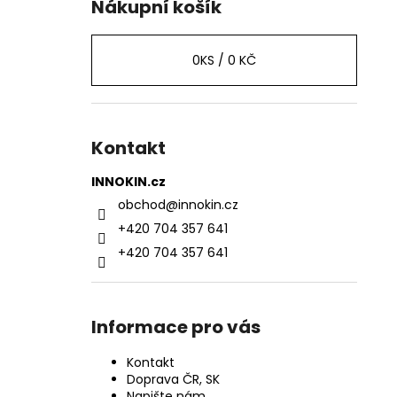
Nákupní košík
0
KS /
0 KČ
Kontakt
INNOKIN.cz
obchod
@
innokin.cz
+420 704 357 641
+420 704 357 641
Informace pro vás
Kontakt
Doprava ČR, SK
Napište nám