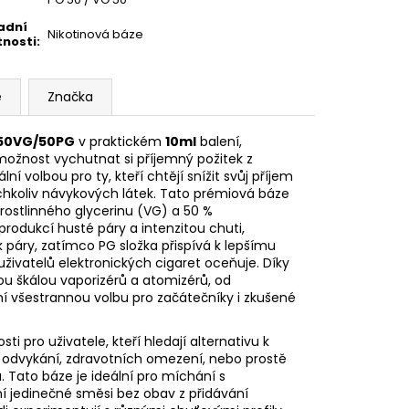
adní
Nikotinová báze
tnosti
:
e
Značka
50VG/50PG
v praktickém
10ml
balení,
 možnost vychutnat si příjemný požitek z
 volbou pro ty, kteří chtějí snížit svůj příjem
ýchkoliv návykových látek. Tato prémiová báze
rostlinného glycerinu (
VG
) a 50 %
produkcí husté páry a intenzitou chuti,
páry, zatímco PG složka přispívá k lepšímu
uživatelů elektronických cigaret oceňuje. Díky
kou škálou vaporizérů a atomizérů, od
í všestrannou volbu pro začátečníky i zkušené
 pro uživatele, kteří hledají alternativu k
 odvykání, zdravotních omezení, nebo prostě
 Tato báze je ideální pro míchání s
í jedinečné směsi bez obav z přidávání