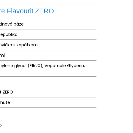
ze Flavourit ZERO
tinová báze
epublika
ahvička s kapátkem
 ml
pylene glycol (E1520), Vegetable Glycerin,
it ZERO
chutě
o