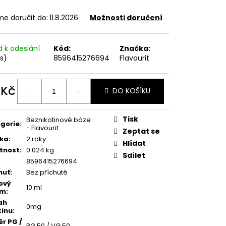
FILL SS POD CARTRIDGE
e doručit do:
11.8.2026
Možnosti doručení
d k odeslání
Kód:
Značka:
ks)
8596415276694
Flavourit
 Kč
DO KOŠÍKU
ná
:
Tisk
Beznikotinové báze
gorie
:
- Flavourit
Zeptat se
ka
:
2 roky
Hlídat
tnost
:
0.024 kg
Sdílet
8596415276694
huť
:
Bez příchutě
ový
10 ml
em
:
ah
0mg
tinu
:
r PG /
PG 50 / VG 50