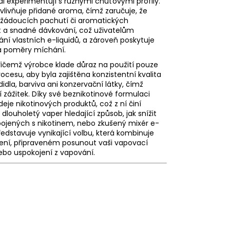
ádi experimentují s různými chuťovými profily.
ovlivňuje přidané
aroma
, čímž zaručuje, že
ežádoucích pachutí či aromatických
st a snadné dávkování, což uživatelům
í vlastních e-liquidů, a zároveň poskytuje
a poměry míchání.
přičemž výrobce klade důraz na použití pouze
cesu, aby byla zajištěna konzistentní kvalita
dla, barviva ani konzervační látky, čímž
cí zážitek. Díky své beznikotinové formulaci
je nikotinových produktů, což z ní činí
dlouholetý vaper hledající způsob, jak snížit
spojených s nikotinem, nebo zkušený mixér e-
představuje vynikající volbu, která kombinuje
ení, připraveném posunout vaši vapovací
ebo uspokojení z vapování.