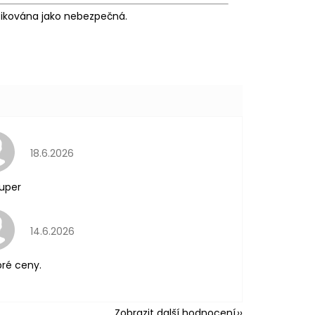
fikována jako nebezpečná.
Hodnocení obchodu je 5 z 5 hvězdiček.
18.6.2026
uper
Hodnocení obchodu je 5 z 5 hvězdiček.
14.6.2026
ré ceny.
Zobrazit další hodnocení