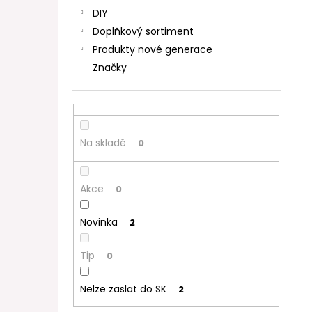
DIY
Doplňkový sortiment
Produkty nové generace
Značky
Na skladě
0
Akce
0
Novinka
2
Tip
0
Nelze zaslat do SK
2