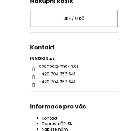
Nákupní košík
0
KS /
0 KČ
Kontakt
INNOKIN.cz
obchod
@
innokin.cz
+420 704 357 641
+420 704 357 641
Informace pro vás
Kontakt
Doprava ČR, SK
Napište nám