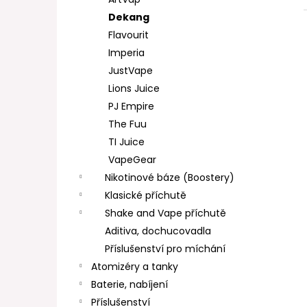
DEKANG DESERT SHIP 10ML 11MG
l
Dekang
154 Kč
Původně:
195 Kč
Flavourit
Imperia
JustVape
Lions Juice
PJ Empire
The Fuu
TI Juice
VapeGear
Nikotinové báze (Boostery)
Klasické příchutě
Shake and Vape příchutě
Aditiva, dochucovadla
Příslušenství pro míchání
Atomizéry a tanky
Baterie, nabíjení
Příslušenství