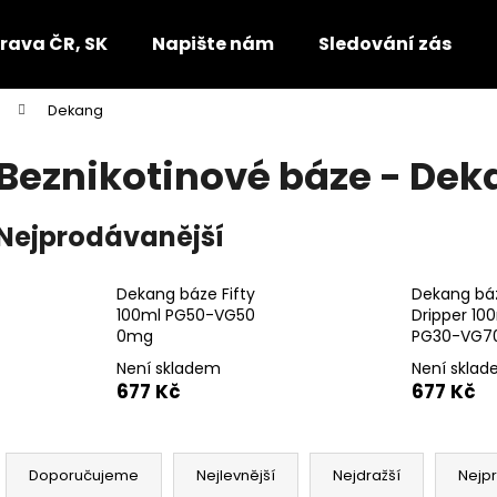
rava ČR, SK
Napište nám
Sledování zásilek
Dekang
Co potřebujete najít?
Beznikotinové báze - Dek
HLEDAT
Nejprodávanější
Dekang báze Fifty
Dekang bá
Doporučujeme
100ml PG50-VG50
Dripper 10
0mg
PG30-VG7
Není skladem
Není skla
677 Kč
677 Kč
Ř
a
Doporučujeme
Nejlevnější
Nejdražší
Nejp