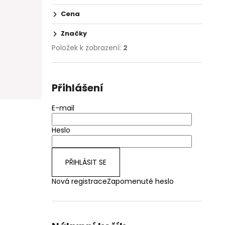
Cena
Značky
Položek k zobrazení:
2
Přihlášení
E-mail
Heslo
PŘIHLÁSIT SE
Nová registrace
Zapomenuté heslo