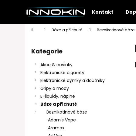
K
Přejít
na
o
Kontakt
Dop
obsah
Zpět
Zpět
š
do
do
í
Domů
Báze a příchutě
Beznikotinové báze
k
obchodu
obchodu
P
o
Kategorie
Přeskočit
s
kategorie
t
Akce & novinky
r
Elektronické cigarety
a
Elektronické dýmky a doutníky
n
Gripy a mody
n
E-liquidy, náplně
í
Báze a příchutě
p
Beznikotinové báze
a
Adam's Vape
n
Aramax
e
ArtVap