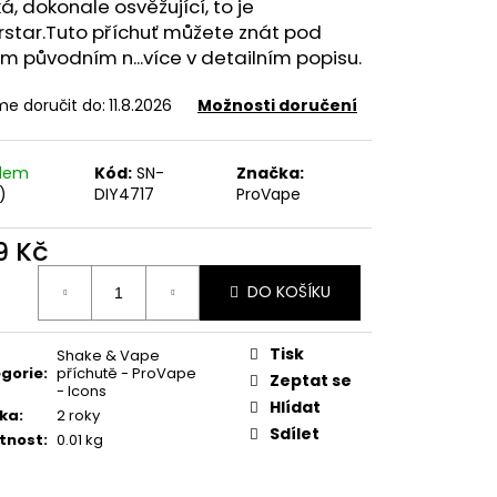
FILL SS POD CARTRIDGE
á, dokonale osvěžující, to je
star.Tuto příchuť můžete znát pod
m původním n...více v detailním popisu.
e doručit do:
11.8.2026
Možnosti doručení
adem
Kód:
SN-
Značka:
)
DIY4717
ProVape
9 Kč
ná
DO KOŠÍKU
:
Tisk
Shake & Vape
gorie
:
příchutě - ProVape
Zeptat se
- Icons
Hlídat
ka
:
2 roky
Sdílet
tnost
:
0.01 kg