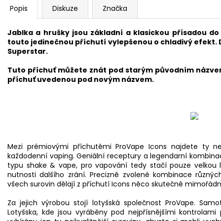
Popis
Diskuze
Značka
Jablka a hrušky jsou základní a klasickou přísadou do
touto jedinečnou příchutí vylepšenou o chladivý efekt. 
Superstar.
Tuto příchuť můžete znát pod starým původním názvem
příchuť uvedenou pod novým názvem.
Mezi prémiovými příchutěmi ProVape Icons najdete ty nej
každodenní
vaping
. Geniální receptury a legendarní kombinac
typu shake & vape, pro vapování tedy stačí pouze velkou l
nutnosti dalšího zrání. Precizně zvolené kombinace různý
všech surovin dělají z příchutí Icons něco skutečně mimořádn
Za jejich výrobou stojí lotyšská společnost ProVape. Sa
Lotyšska, kde jsou vyráběny pod nejpřísnějšími kontrolami