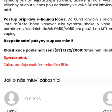
vybírány jen ty nejkvalitnější suroviny, abyste si mohli vy
Všechny příchutě Icons jsou dodávány ve velké 60 ml lahvičc
bází.
Postup přípravy e-liquidu Icons:
Do 60ml lahvičky s příchu
Poté můžete ihned vapovat díky systému shake & vape.
poměrem základních složek PG50/VG50 pro použití na
MTL
va
vaping.
Bezpečnostní pokyny a upozornění!
Klasifikace podle nařízení (ES) 1272/2008:
Směs není klasi
Upozornění:
Zákaz prodeje osobám mladším 18 let.
Hodnocení obchodu je 5 z 5 hvězdiček.
27.6.2026
+ Ceny
Vše s