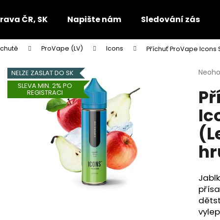
rava ČR, SK
Napište nám
Sledování zásilek
íchutě
ProVape (LV)
Icons
Příchuť ProVape Icons 
Co potřebujete najít?
Průmě
Neoh
NELZE ZASLAT DO SK
hodno
SLEVA MIN. 2% PO
Př
produ
HLEDAT
REGISTRACI
je
Ic
0,0
z
(L
5
Doporučujeme
hvězdi
hr
Jablk
přís
dětst
vylep