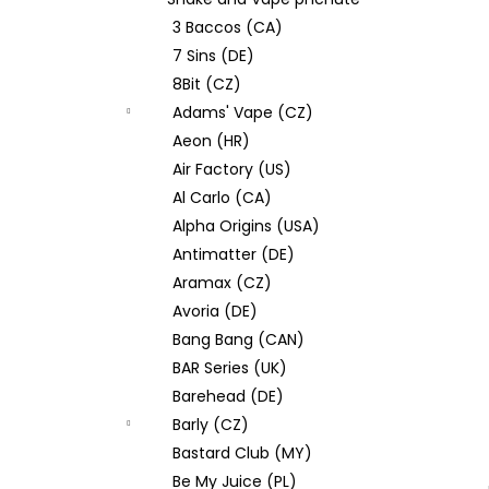
DEKANG DESERT SHIP 10ML 11MG
l
3 Baccos (CA)
154 Kč
Původně:
195 Kč
7 Sins (DE)
8Bit (CZ)
Adams' Vape (CZ)
Aeon (HR)
Air Factory (US)
Al Carlo (CA)
Alpha Origins (USA)
Antimatter (DE)
Aramax (CZ)
Avoria (DE)
Bang Bang (CAN)
BAR Series (UK)
Barehead (DE)
Barly (CZ)
Bastard Club (MY)
Be My Juice (PL)