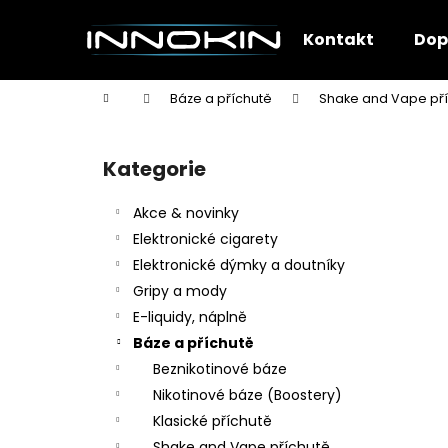
K
Přejít
na
o
Kontakt
Dop
obsah
Zpět
Zpět
š
do
do
í
Domů
Báze a příchutě
Shake and Vape př
k
obchodu
obchodu
P
o
Kategorie
Přeskočit
s
kategorie
t
Akce & novinky
r
Elektronické cigarety
a
Elektronické dýmky a doutníky
n
Gripy a mody
n
E-liquidy, náplně
í
Báze a příchutě
p
Beznikotinové báze
a
Nikotinové báze (Boostery)
n
Klasické příchutě
e
Shake and Vape příchutě