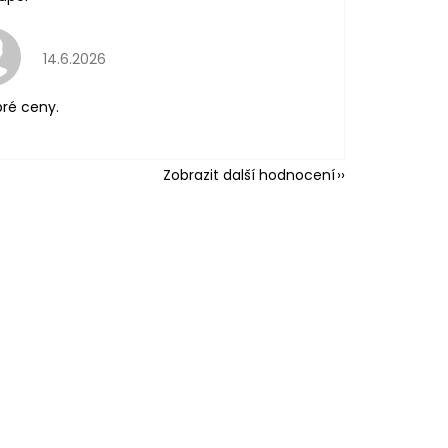
Hodnocení obchodu je 5 z 5 hvězdiček.
14.6.2026
ré ceny.
Zobrazit další hodnocení