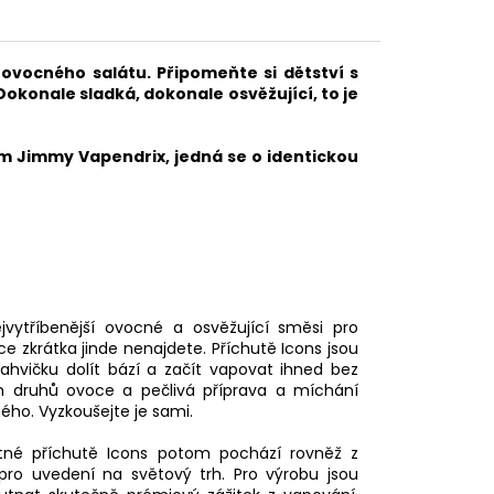
 ovocného salátu. Připomeňte si dětství s
Dokonale sladká, dokonale osvěžující, to je
 Jimmy Vapendrix, jedná se o identickou
vytříbenější ovocné a osvěžující směsi pro
e zkrátka jinde nenajdete. Příchutě Icons jsou
ahvičku dolít bází a začít vapovat ihned bez
ch druhů ovoce a pečlivá příprava a míchání
ého. Vyzkoušejte je sami.
motné příchutě Icons potom pochází rovněž z
 pro uvedení na světový trh. Pro výrobu jsou