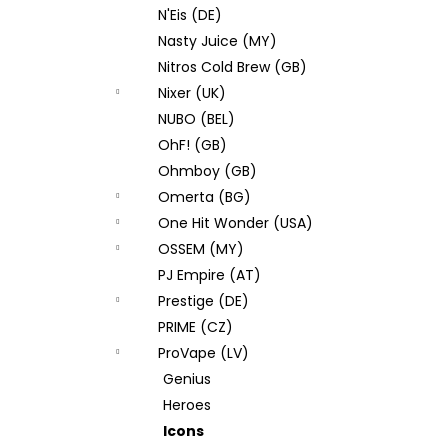
N'Eis (DE)
Nasty Juice (MY)
Nitros Cold Brew (GB)
Nixer (UK)
NUBO (BEL)
OhF! (GB)
Ohmboy (GB)
Omerta (BG)
One Hit Wonder (USA)
OSSEM (MY)
PJ Empire (AT)
Prestige (DE)
PRIME (CZ)
ProVape (LV)
Genius
Heroes
Icons