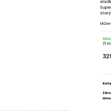
DEKANG DESERT SHIP 10ML 6MG
OXVA XLIM TOP 
sladk
1,2OHM 2ML
Super
155 Kč
Původně:
195 Kč
79 Kč
starý
Můžem
Skl
(5 ks
32
Měr
cena
Kate
Záru
Hmo