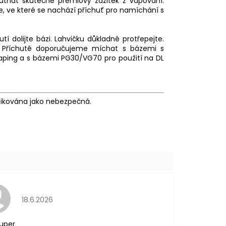
chutnat skutečně prémiový zážitek z vapování.
e, ve které se nachází příchuť pro namíchání s
tí dolijte bázi. Lahvičku důkladně protřepejte.
 Příchutě doporučujeme míchat s bázemi s
ping a s bázemi PG30/VG70 pro použití na
DL
fikována jako nebezpečná.
Hodnocení obchodu je 5 z 5 hvězdiček.
18.6.2026
uper