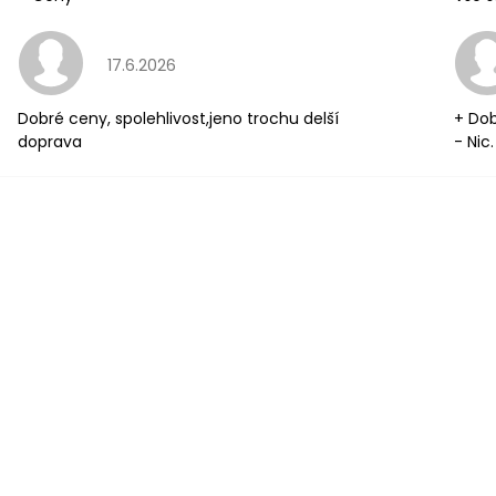
Hodnocení obchodu je 5 z 5 hvězdiček.
17.6.2026
Dobré ceny, spolehlivost,jeno trochu delší
+ Dob
doprava
- Nic.