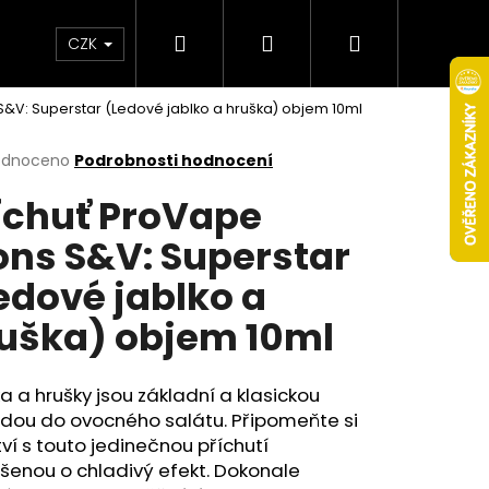
Hledat
Přihlášení
Nákupní
Obchodní podmínky
Věrnostní program
CZK
S&V: Superstar (Ledové jablko a hruška) objem 10ml
košík
rné
odnoceno
Podrobnosti hodnocení
cení
íchuť ProVape
ktu
ons S&V: Superstar
edové jablko a
ček.
uška) objem 10ml
a a hrušky jsou základní a klasickou
adou do ovocného salátu. Připomeňte si
Následující
ví s touto jedinečnou příchutí
šenou o chladivý efekt. Dokonale