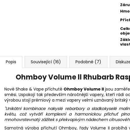
Záru
Hmo
Příc
Celk
obj
Zákl
vlas
Popis
Související (16)
Podobné (7)
Diskuz
Ohmboy Volume ll Rhubarb Ras
Nové Shake & Vape příchutě
Ohmboy Volume II
jsou zaměřen
směsi. Uspokojí tak především náročnější vapery, kteří rádi o
výrobou stojí prémiový a mezi vapery velmi uznávaný britsk
"Unikátní kombinace nakyslé rebarbory a sladkokyselé mali
květu, což vytváří komplexní a harmonickou příchuť plno
mnohovrstevnatý zážitek s překvapivým nádechem citrusového
Samotná výroba příchutí Ohmboy, řady Volume II probíhá