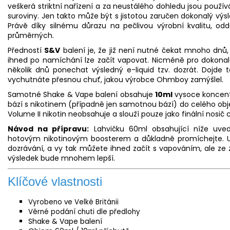
veškerá striktní nařízení a za neustálého dohledu jsou použív
suroviny. Jen takto může být s jistotou zaručen dokonalý výsl
Právě díky silnému důrazu na pečlivou výrobní kvalitu, odd
průměrných.
Předností
S&V
balení je, že již není nutné čekat mnoho dnů
ihned po namíchání lze začít vapovat. Nicméně pro dokonalé
několik dnů ponechat výsledný e-
liquid
tzv. dozrát. Dojde 
vychutnáte přesnou chuť, jakou výrobce Ohmboy zamýšlel.
Samotné Shake & Vape balení obsahuje
10ml
vysoce koncent
bází s nikotinem (případně jen samotnou bází) do celého o
Volume II nikotin neobsahuje a slouží pouze jako finální nosič 
Návod na přípravu:
Lahvičku 60ml obsahující níže uved
hotovým nikotinovým boosterem a důkladně promíchejte. 
dozrávání, a vy tak můžete ihned začít s vapováním, ale z
výsledek bude mnohem lepší.
Klíčové vlastnosti
Vyrobeno ve Velké Británii
Věrné podání chuti dle předlohy
Shake & Vape balení