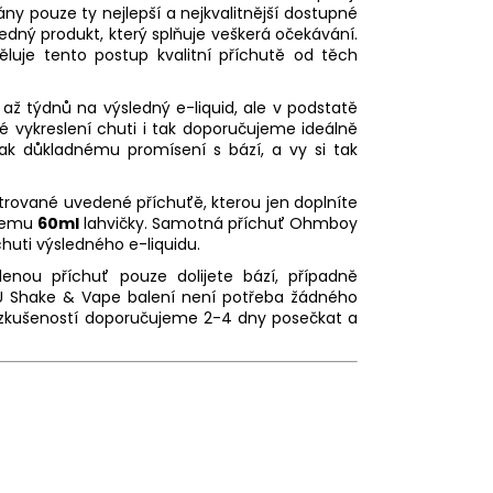
ány pouze ty nejlepší a nejkvalitnější dostupné
edný produkt, který splňuje veškerá očekávání.
ěluje tento postup kvalitní příchutě od těch
, až týdnů na výsledný
e-liquid
, ale v podstatě
 vykreslení chuti i tak doporučujeme ideálně
tak důkladnému promísení s bází, a vy si tak
rované uvedené příchuťě, kterou jen doplníte
bjemu
60ml
lahvičky. Samotná příchuť Ohmboy
chuti výsledného e-liquidu.
enou příchuť pouze dolijete bází, případně
U Shake & Vape balení není potřeba žádného
e zkušeností doporučujeme 2-4 dny posečkat a