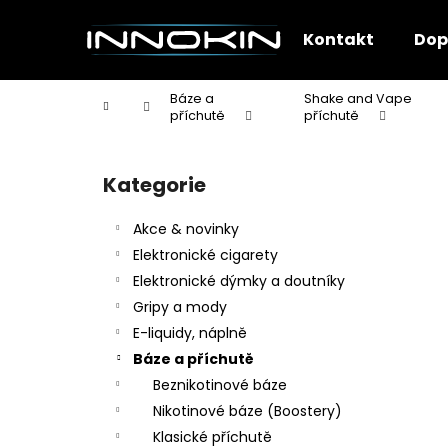
K
Přejít
na
o
Kontakt
Dop
obsah
Zpět
Zpět
š
do
do
í
Báze a
Shake and Vape
Domů
k
obchodu
obchodu
příchutě
příchutě
P
o
Kategorie
Přeskočit
s
kategorie
t
Akce & novinky
r
Elektronické cigarety
a
Elektronické dýmky a doutníky
n
Gripy a mody
n
E-liquidy, náplně
í
Báze a příchutě
p
Beznikotinové báze
a
Nikotinové báze (Boostery)
n
Klasické příchutě