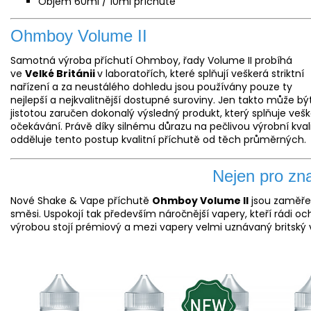
Objem 60ml / 10ml příchutě
Ohmboy Volume II
Samotná výroba příchutí Ohmboy, řady Volume II probíhá
ve
Velké Británii
v laboratořích, které splňují veškerá striktní
nařízení a za neustálého dohledu jsou používány pouze ty
nejlepší a nejkvalitnější dostupné suroviny. Jen takto může bý
jistotou zaručen dokonalý výsledný produkt, který splňuje veš
očekávání. Právě díky silnému důrazu na pečlivou výrobní kvali
odděluje tento postup kvalitní příchutě od těch průměrných.
Nejen pro zn
Nové Shake & Vape příchutě
Ohmboy Volume II
jsou zaměřen
směsi. Uspokojí tak především náročnější vapery, kteří rádi oc
výrobou stojí prémiový a mezi vapery velmi uznávaný britsk