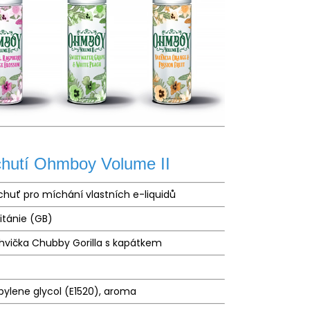
chutí Ohmboy Volume II
chuť pro míchání vlastních e-liquidů
ritánie (GB)
hvička Chubby Gorilla s kapátkem
pylene glycol (E1520),
aroma