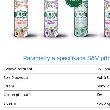
Parametry a specifikace S&V pří
Typové zařazení
S&V pří
Země původu
Velká B
Balení
60ml la
Obsah příchutě
10ml
Složení
Polypro