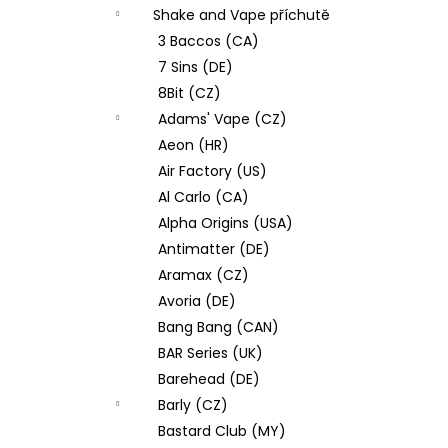
e
DEKANG DESERT SHIP 10ML 11MG
Shake and Vape příchutě
l
154 Kč
3 Baccos (CA)
Původně:
195 Kč
7 Sins (DE)
8Bit (CZ)
Adams' Vape (CZ)
Aeon (HR)
Air Factory (US)
Al Carlo (CA)
Alpha Origins (USA)
Antimatter (DE)
Aramax (CZ)
Avoria (DE)
Bang Bang (CAN)
BAR Series (UK)
Barehead (DE)
Barly (CZ)
Bastard Club (MY)