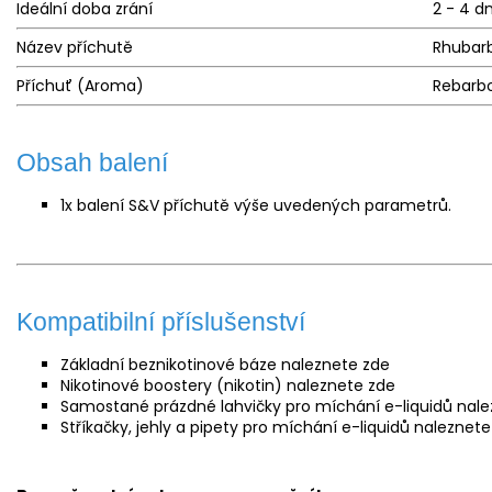
Ideální doba zrání
2 - 4 d
Název příchutě
Rhubar
Příchuť (Aroma)
Rebarbo
Obsah balení
1x balení S&V příchutě výše uvedených parametrů.
Kompatibilní příslušenství
Základní beznikotinové
báze
naleznete
zde
Nikotinové boostery (nikotin) naleznete
zde
Samostané prázdné lahvičky pro míchání e-liquidů nal
Stříkačky, jehly a pipety pro míchání e-liquidů naleznet