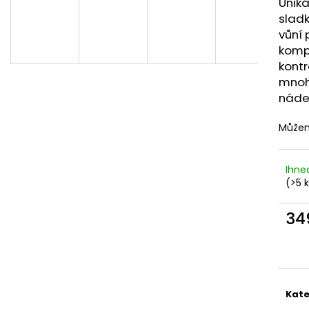
Unik
DEKANG DESERT SHIP 10ML 6MG
OXVA XLIM TOP 
1,2OHM 2ML
sladk
155 Kč
Původně:
195 Kč
79 Kč
vůní
komp
kontr
mnoh
náde
Můžem
Ihne
(>5 
34
Měr
cena
Kate