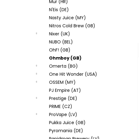
Mur (HR)
N'Eis (DE)
Nasty Juice (MY)
Nitros Cold Brew (GB)
Nixer (UK)
NUBO (BEL)
OhF! (GB)
Ohmboy (GB)
Omerta (BG)
One Hit Wonder (USA)
OSSEM (MY)
PJ Empire (AT)
Prestige (DE)
PRIME (CZ)
ProVape (LV)
Pukka Juice (GB)
Pyromania (DE)
Rapidman Brewery (LV)