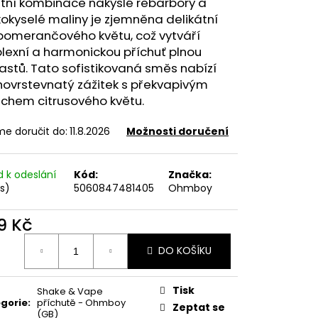
átní kombinace nakyslé rebarbory a
FILL SS POD CARTRIDGE
okyselé maliny je zjemněna delikátní
 pomerančového květu, což vytváří
lexní a harmonickou příchuť plnou
astů. Tato sofistikovaná směs nabízí
ovrstevnatý zážitek s překvapivým
chem citrusového květu.
e doručit do:
11.8.2026
Možnosti doručení
d k odeslání
Kód:
Značka:
ks)
5060847481405
Ohmboy
9 Kč
ná
DO KOŠÍKU
:
Tisk
Shake & Vape
gorie
:
příchutě - Ohmboy
Zeptat se
(GB)