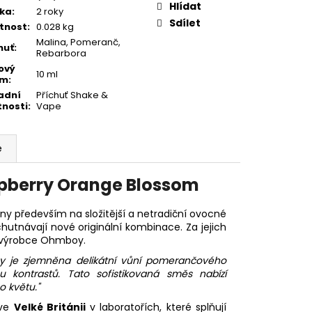
Hlídat
ka
:
2 roky
Sdílet
tnost
:
0.028 kg
Malina, Pomeranč,
huť
:
Rebarbora
ový
10 ml
em
:
adní
Příchuť Shake &
tnosti
:
Vape
e
pberry Orange Blossom
y především na složitější a netradiční ovocné
chutnávají nové originální kombinace. Za jejich
ý výrobce Ohmboy.
ny je zjemněna delikátní vůní pomerančového
u kontrastů. Tato sofistikovaná směs nabízí
 květu."
 ve
Velké Británii
v laboratořích, které splňují