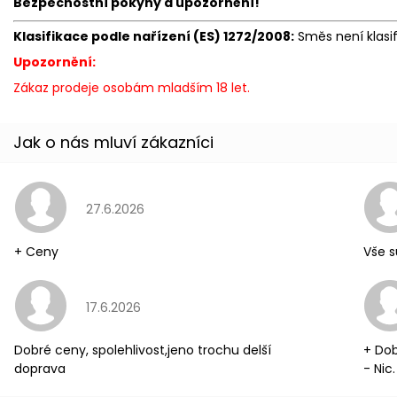
Bezpečnostní pokyny a upozornění!
Klasifikace podle nařízení (ES) 1272/2008:
Směs není klasi
Upozornění:
Zákaz prodeje osobám mladším 18 let.
Hodnocení obchodu je 5 z 5 hvězdiček.
27.6.2026
+ Ceny
Vše s
Hodnocení obchodu je 5 z 5 hvězdiček.
17.6.2026
Dobré ceny, spolehlivost,jeno trochu delší
+ Dob
doprava
- Nic.