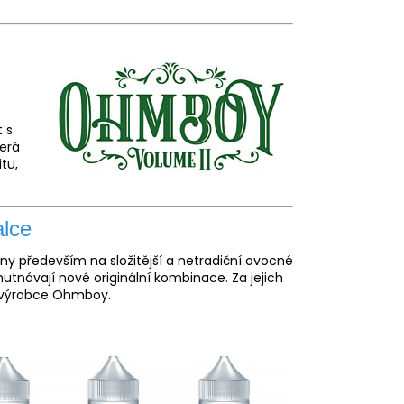
t s
kerá
tu,
alce
y především na složitější a netradiční ovocné
hutnávají nové originální kombinace. Za jejich
ý výrobce Ohmboy.