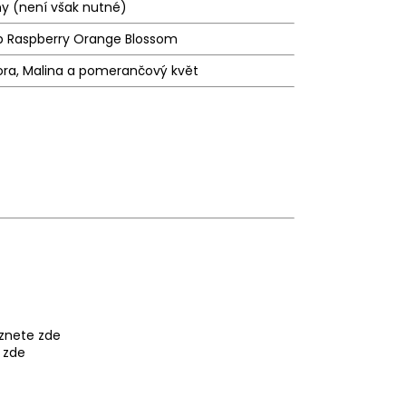
ny (není však nutné)
b Raspberry Orange Blossom
ra, Malina a pomerančový květ
eznete
zde
e
zde