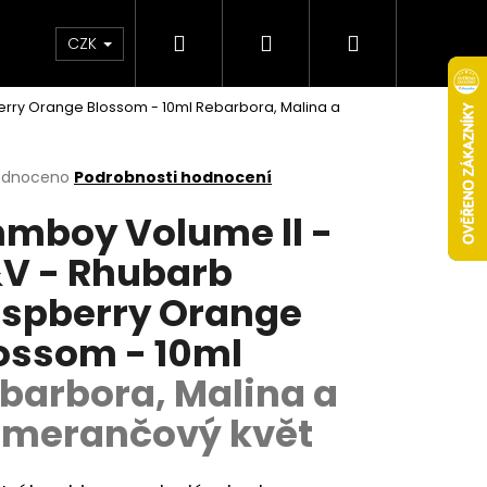
Hledat
Přihlášení
Nákupní
Obchodní podmínky
Věrnostní program
CZK
erry Orange Blossom - 10ml
Rebarbora, Malina a
košík
rné
odnoceno
Podrobnosti hodnocení
cení
mboy Volume ll -
ktu
V - Rhubarb
spberry Orange
ček.
ossom - 10ml
barbora, Malina a
merančový květ
Následující