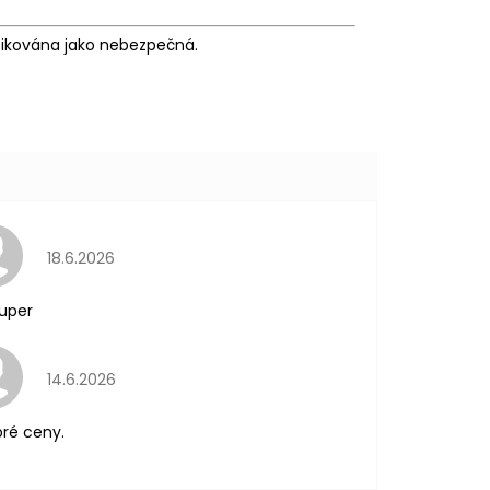
fikována jako nebezpečná.
Hodnocení obchodu je 5 z 5 hvězdiček.
18.6.2026
uper
Hodnocení obchodu je 5 z 5 hvězdiček.
14.6.2026
ré ceny.