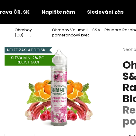
rava ČR, SK
Napište nám
Sledování zásilek
Ohmboy
Ohmboy Volume ll - S&V - Rhubarb Raspb
Co potřebujete najít?
(GB)
pomerančový květ
Průmě
Neoh
NELZE ZASLAT DO SK
hodno
HLEDAT
SLEVA MIN. 2% PO
Oh
produ
REGISTRACI
je
S&
0,0
z
Doporučujeme
Ra
5
hvězdi
Bl
Re
po