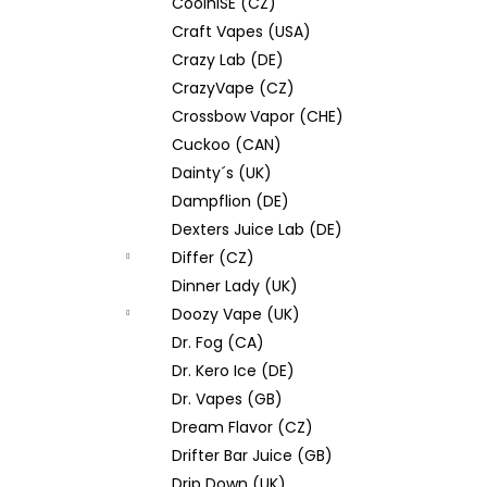
CoolniSE (CZ)
Craft Vapes (USA)
Crazy Lab (DE)
CrazyVape (CZ)
Crossbow Vapor (CHE)
Cuckoo (CAN)
Dainty´s (UK)
Dampflion (DE)
Dexters Juice Lab (DE)
Differ (CZ)
Dinner Lady (UK)
Doozy Vape (UK)
Dr. Fog (CA)
Dr. Kero Ice (DE)
Dr. Vapes (GB)
Dream Flavor (CZ)
Drifter Bar Juice (GB)
Drip Down (UK)