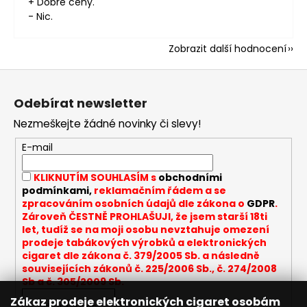
+ Dobré ceny.
- Nic.
Zobrazit další hodnocení
Z
á
Odebírat newsletter
p
Nezmeškejte žádné novinky či slevy!
a
t
E-mail
í
KLIKNUTÍM SOUHLASÍM s
obchodními
podmínkami,
reklamačním řádem a se
zpracováním osobních údajů dle zákona o
GDPR
.
Zároveň ČESTNĚ PROHLAŠUJI, že jsem starší 18ti
let, tudíž se na moji osobu nevztahuje omezení
prodeje tabákových výrobků a elektronických
cigaret dle zákona č. 379/2005 Sb. a následně
souvisejících zákonů č. 225/2006 Sb., č. 274/2008
Sb a č. 305/2009 Sb.
Zákaz prodeje elektronických cigaret osobám