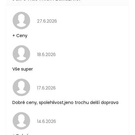
Původně:
245
Kč
Hodnocení obchodu je 5 z 5 hvězdiček.
27.6.2026
+ Ceny
Hodnocení obchodu je 5 z 5 hvězdiček.
18.6.2026
Vše super
Hodnocení obchodu je 5 z 5 hvězdiček.
17.6.2026
Dobré ceny, spolehlivost,jeno trochu delší doprava
Hodnocení obchodu je 5 z 5 hvězdiček.
14.6.2026