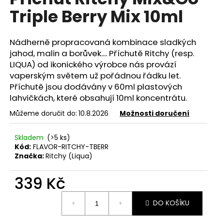
je
a
Triple Berry Mix 10ml
0,0
z
j
5
í
hvězdiček.
Nádherně propracovaná kombinace sladkých
t
jahod, malin a borůvek.... Příchutě Ritchy (resp.
?
LIQUA) od ikonického výrobce nás provází
vaperským světem už pořádnou řádku let.
Příchutě jsou dodávány v 60ml plastových
lahvičkách, které obsahují 10ml koncentrátu.
HLEDAT
Můžeme doručit do:
10.8.2026
Možnosti doručení
Skladem
(>5 ks)
Kód:
FLAVOR-RITCHY-TBERR
D
Značka:
Ritchy (Liqua)
o
p
339 Kč
o
Měrná
r
DO KOŠÍKU
cena:
u