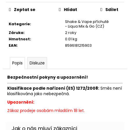
č
u
Zeptat se
Hlídat
Sdílet
j
e
Shake & Vape příchutě
Kategorie
:
m
- Liqua Mix & Go (CZ)
e
Záruka
:
2 roky
Hmotnost
:
0.01 kg
EAN
:
8596181215903
ELF
BAR
ELFLIQ
Popis
Diskuze
-
SALT
E-
Bezpečnostní pokyny a upozornění!
LIQUID
-
Klasifikace podle nařízení (ES) 1272/2008:
Směs není
STRAWBERRY
klasifikována jako nebezpečná.
KIWI
-
Upozornění:
10ML
-
Zákaz prodeje osobám mladším 18 let.
10MG
185
Kč