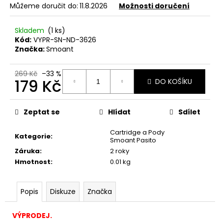
č
Můžeme doručit do:
11.8.2026
Možnosti doručení
u
j
Skladem
(1 ks)
e
Kód:
VYPR-SN-ND-3626
m
Značka:
Smoant
e
269 Kč
–33 %
179 Kč
DO KOŠÍKU
LOST
MARY
Měrná
TP1000
cena:
-
Zeptat se
Hlídat
Sdílet
META
MOON
Cartridge a Pody
-
Kategorie
:
Smoant Pasito
20MG
ŽVÝKAČKA,
Záruka
:
2 roky
LIMONÁDA,
Hmotnost
:
0.01 kg
LESNÍ
OVOCE
97
Popis
Diskuze
Značka
Kč
Původně:
169
VÝPRODEJ.