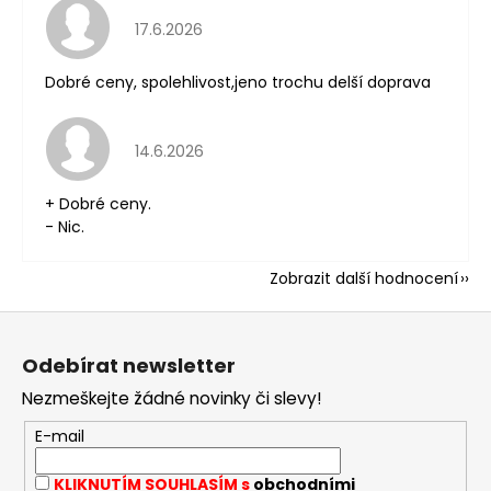
Hodnocení obchodu je 5 z 5 hvězdiček.
17.6.2026
Dobré ceny, spolehlivost,jeno trochu delší doprava
Hodnocení obchodu je 5 z 5 hvězdiček.
14.6.2026
+ Dobré ceny.
- Nic.
Zobrazit další hodnocení
Z
á
Odebírat newsletter
p
Nezmeškejte žádné novinky či slevy!
a
t
E-mail
í
KLIKNUTÍM SOUHLASÍM s
obchodními