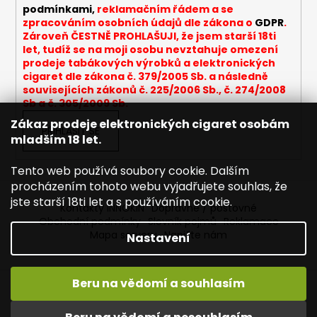
podmínkami,
reklamačním řádem a se
zpracováním osobních údajů dle zákona o
GDPR
.
Zároveň ČESTNĚ PROHLAŠUJI, že jsem starší 18ti
let, tudíž se na moji osobu nevztahuje omezení
prodeje tabákových výrobků a elektronických
cigaret dle zákona č. 379/2005 Sb. a následně
souvisejících zákonů č. 225/2006 Sb., č. 274/2008
Sb a č. 305/2009 Sb.
Zákaz prodeje elektronických cigaret osobám
PŘIHLÁSIT SE
mladším 18 let.
Tento web používá soubory cookie. Dalším
procházením tohoto webu vyjadřujete souhlas, že
jste starší 18ti let a s používáním cookie.
Kontakty INNOKIN
Dopravné / poštovné
Obchodní podmínky
Slovník pojmů
Reklamace
Mapa serveru
Napište nám
Nastavení
Beru na vědomí a souhlasím
Vytvořil Shoptet
Vítejte ve světě INNOKIN. Nabízíme Vám to nejlepší ze světa
Copyright 2026
INNOKIN - Specialista na e-cigarety
.
vapingu. DORUČENÍ ZDARMA nad 1000,- kč / 50 EURO!