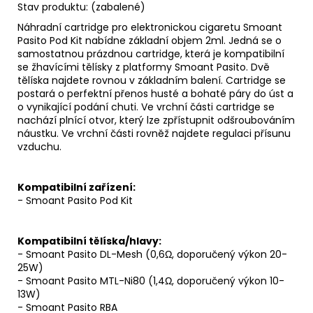
Kč
Stav produktu: (zabalené)
Náhradní
cartridge
pro elektronickou cigaretu Smoant
Pasito Pod Kit nabídne základní objem 2ml. Jedná se o
samostatnou prázdnou cartridge, která je kompatibilní
se žhavícími tělísky z platformy Smoant Pasito. Dvě
tělíska najdete rovnou v základním balení. Cartridge se
postará o perfektní přenos husté a bohaté páry do úst a
o vynikající podání chuti. Ve vrchní části cartridge se
nachází plnící otvor, který lze zpřístupnit odšroubováním
náustku. Ve vrchní části rovněž najdete regulaci přísunu
vzduchu.
Kompatibilní zařízení:
- Smoant Pasito Pod Kit
Kompatibilní tělíska/hlavy:
- Smoant Pasito
DL
-Mesh (0,6Ω, doporučený výkon 20-
25W)
- Smoant Pasito
MTL
-Ni80 (1,4Ω, doporučený výkon 10-
13W)
- Smoant Pasito RBA