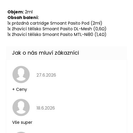
Objem:
2ml
Obsah balení:
1x prázdná cartridge Smoant Pasito Pod (2ml)
1x žhavící tělísko Smoant Pasito DL-Mesh (0,6Ω)
1x žhavící tělísko Smoant Pasito MTL-Ni80 (1,4Ω)
Hodnocení obchodu je 5 z 5 hvězdiček.
27.6.2026
+ Ceny
Hodnocení obchodu je 5 z 5 hvězdiček.
18.6.2026
Vše super