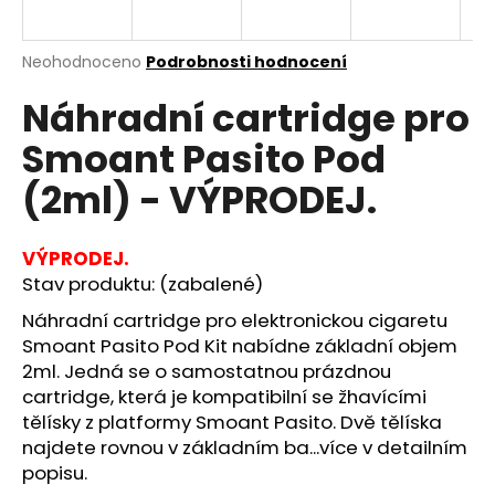
a
j
Průměrné
Neohodnoceno
Podrobnosti hodnocení
í
hodnocení
Náhradní cartridge pro
produktu
t
je
?
Smoant Pasito Pod
0,0
z
(2ml) - VÝPRODEJ.
5
hvězdiček.
VÝPRODEJ.
HLEDAT
Stav produktu: (zabalené)
Náhradní
cartridge
pro elektronickou cigaretu
Smoant Pasito Pod Kit nabídne základní objem
D
2ml. Jedná se o samostatnou prázdnou
o
cartridge, která je kompatibilní se žhavícími
p
tělísky z platformy Smoant Pasito. Dvě tělíska
o
najdete rovnou v základním ba...více v detailním
r
u
popisu.