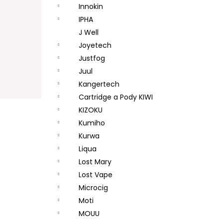
Innokin
IPHA
J Well
Joyetech
Justfog
Juul
Kangertech
Cartridge a Pody KIWI
KIZOKU
Kumiho
Kurwa
Liqua
Lost Mary
Lost Vape
Microcig
Moti
MOUU