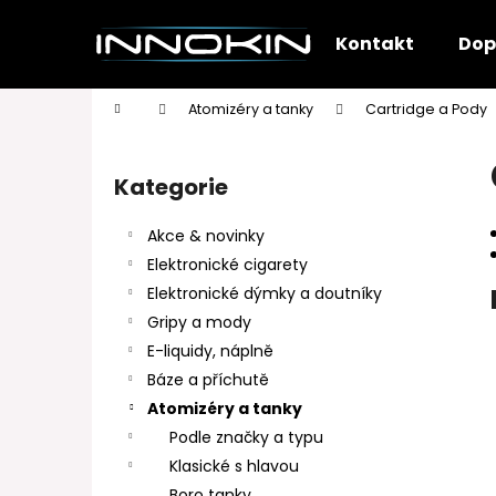
K
Přejít
na
o
Kontakt
Dop
obsah
Zpět
Zpět
š
do
do
í
Domů
Atomizéry a tanky
Cartridge a Pody
k
obchodu
obchodu
P
o
Kategorie
Přeskočit
s
kategorie
t
Akce & novinky
r
Elektronické cigarety
a
Elektronické dýmky a doutníky
n
Gripy a mody
n
E-liquidy, náplně
í
Báze a příchutě
p
Atomizéry a tanky
a
Podle značky a typu
n
Klasické s hlavou
e
Boro tanky