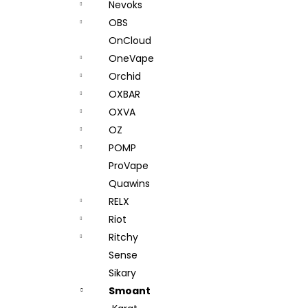
Nevoks
OBS
OnCloud
OneVape
Orchid
OXBAR
OXVA
OZ
POMP
ProVape
Quawins
RELX
Riot
Ritchy
Sense
Sikary
Smoant