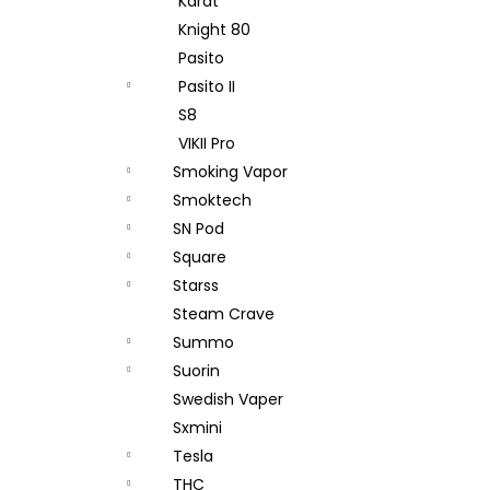
Karat
Knight 80
Pasito
Pasito II
S8
VIKII Pro
Smoking Vapor
Smoktech
SN Pod
Square
Starss
Steam Crave
Summo
Suorin
Swedish Vaper
Sxmini
Tesla
THC