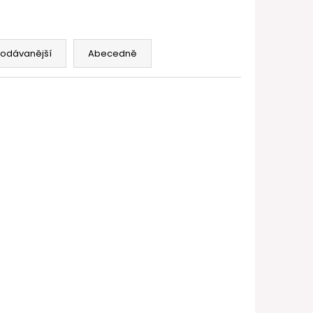
FILL SS POD CARTRIDGE
rodávanější
Abecedně
MOANT-S9
69 KČ
–8 %
 2ml -
 ks)