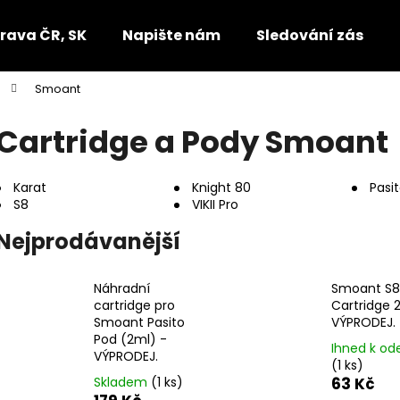
rava ČR, SK
Napište nám
Sledování zásilek
Smoant
Co potřebujete najít?
Cartridge a Pody Smoant
HLEDAT
Karat
Knight 80
Pasi
S8
VIKII Pro
Nejprodávanější
Doporučujeme
Náhradní
Smoant S8
cartridge pro
Cartridge 
Smoant Pasito
VÝPRODEJ.
Pod (2ml) -
Ihned k od
VÝPRODEJ.
(1 ks)
Skladem
(1 ks)
63 Kč