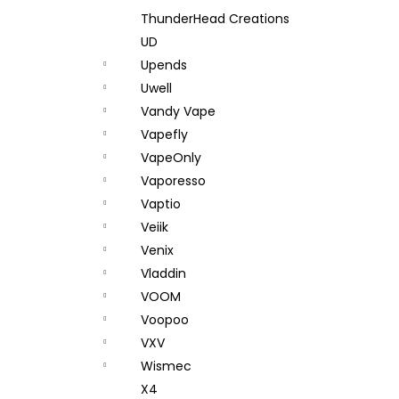
ThunderHead Creations
UD
Upends
Uwell
Vandy Vape
Vapefly
VapeOnly
Vaporesso
Vaptio
Veiik
Venix
Vladdin
VOOM
Voopoo
VXV
Wismec
X4