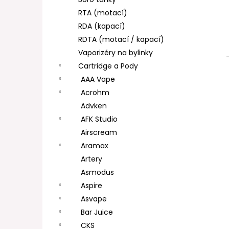
DEKANG DESERT SHIP 10ML 11MG
l
RTA (motací)
154 Kč
Původně:
195 Kč
RDA (kapací)
RDTA (motací / kapací)
Vaporizéry na bylinky
Cartridge a Pody
AAA Vape
Acrohm
Advken
AFK Studio
Airscream
Aramax
Artery
Asmodus
Aspire
Asvape
Bar Juice
CKS