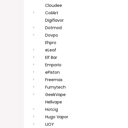
Cloudee
CoilArt
Digiflavor
Dotmod
Dovpo
Ehpro
eLeaf
Elf Bar
Emporio
ePiston
Freemax
Fumytech
GeekVape
Hellvape
Hotcig
Hugo Vapor
IJOY